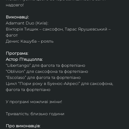
надовго!
Виконавці: 
Adamant Duo (Київ): 
Вікторія Тищик – саксофон, Тарас Ярушевський – 
фагот
Денис Кашуба – рояль
Програма:
Астор П'яццолла:
“Libertango” для фагота та фортепіано
“Oblivion” для саксофона та фортепіано
“Escolaso” для фагота та фортепіано
Цикл “Пори року в Буенос-Айресі” для саксофона, 
фагота та фортепіано
У програмі можливі зміни!
Тривалість: близько години
Про виконавців: