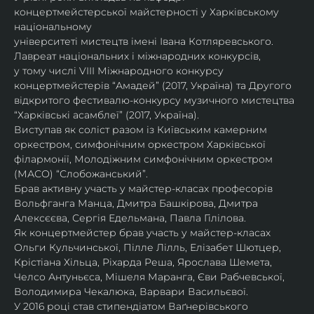
концертмейстерської майстерності у Харківському 
національному
університеті мистецтв імені Івана Котляревського. 
Лавреат національних і міжнародних конкурсів,
у тому числі VIII Міжнародного конкурсу 
концертмейстерів “Амадей” (2017, Україна) та Другого
відкритого фестивалю-конкурсу музичного мистецтва 
“Харківські асамблеї” (2017, Україна).
Виступав як соліст разом із Київським камерним 
оркестром, симфонічним оркестром Харківської
філармонії, Молодіжним симфонічним оркестром 
(МАСО) “Слобожанський”.
Брав активну участь у майстер-класах професорів 
Вольфганга Манца, Дмитра Башкірова, Дмитра
Алексєєва, Сергія Едельмана, Павла Гілілова.
Як концертмейстер брав участь у майстер-класах 
Ольги Кульчинської, Пілле Лілль, Елізабет Шютцер, 
Крістіана Хільца, Ріхарда Реша, Ярослава Шемета, 
Челсо Антуньєса, Мішеля Маранга, Єви Рабчевської, 
Володимира Чекалюка, Варвари Васильєвої.
У 2016 році став стипендіатом Ваґнерівського 