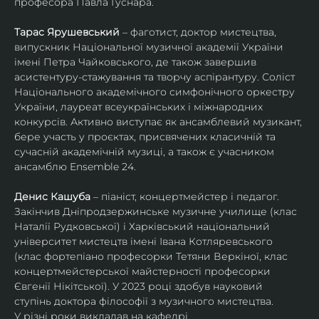
професора Павла Гуснара.
Тарас Ярушевський
 – фаготист, доктор мистецтва, 
випускник Національної музичної академії України 
імені Петра Чайковського, де також завершив 
асистентуру-стажування та творчу аспірантуру. Соліст 
Національного академічного симфонічного оркестру 
України, лауреат всеукраїнських і міжнародних 
конкурсів. Активно виступає як ансамблевий музикант, 
бере участь у проєктах, присвячених класичній та 
сучасній академічній музиці, а також є учасником 
ансамблю Ensemble 24.
Денис Кашуба
 – піаніст, концертмейстер і педагог. 
Закінчив Дніпродзержинське музичне училище (клас 
Наталії Рудковської) і Харківський національний 
університет мистецтв імені Івана Котляревського 
(клас фортепіано професорки Тетяни Веркіної, клас 
концертмейстерської майстерності професорки 
Євгенії Нікітської). У 2023 році здобув науковий 
ступінь доктора філософії з музичного мистецтва.
У різні роки викладав на кафедрі 