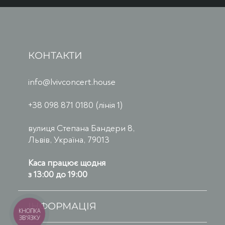
КОНТАКТИ
info@lvivconcert.house
+38 098 871 0180 (лінія 1)
вулиця Степана Бандери 8,
Львів, Україна, 79013
Каса працює щодня
з 13:00 до 19:00
ІНФОРМАЦІЯ
КНОПКА
ЗВ'ЯЗКУ