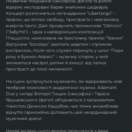
Незвичне поєднання саксофона, фагота та рояля 
відкриє несподівані барви знайомих шедеврів. 
Концерт розпочнеться легендарним “Libertango” – 
твором, що втілює свободу, пристрасть і невгамовну 
енергію танго. Далі прозвучить проникливе “Oblivion” 
(“Забуття”) – одна з найвідоміших композицій 
П'яццолли, номінована на престижну премію “Греммі”. 
Віртуозне “Escolaso” захопить азартом і стрімкою 
експресією, після чого слухачі поринуть у цикл “Пори 
року в Буенос-Айресі” – музичну історію, у якій 
змінюються настрої, ритми й емоції: від палкої 
пристрасті до тихої меланхолії. 
На сцені зустрінуться музиканти, які відкривають нові 
темброві можливості академічної музики. Adamant 
Duo у складі Вікторії Тищик (саксофон) і Тараса 
Ярушевського (фагот) об’єднається з талановитим 
піаністом Денисом Кашубою, чиє тонке ансамблеве 
відчуття гармонійно доповнить цей неординарний 
музичний діалог.
Нехай музика цього вечора залишиться з вами 