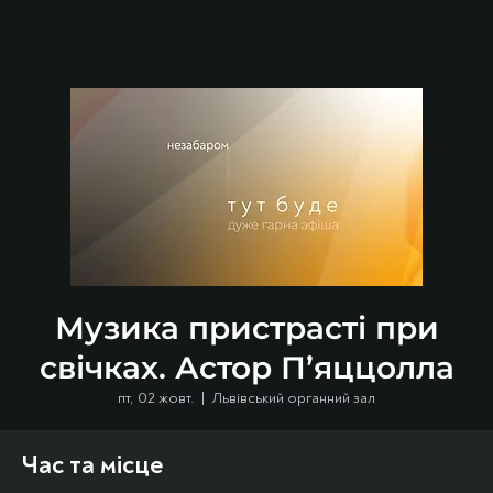
Музика пристрасті при
свічках. Астор П’яццолла
пт, 02 жовт.
  |  
Львівський органний зал
Час та місце