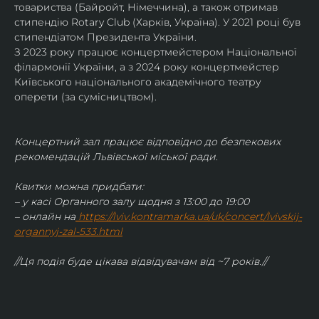
товариства (Байройт, Німеччина), а також отримав
стипендію Rotary Club (Харків, Україна). У 2021 році був 
стипендіатом Президента України. 
З 2023 року працює концертмейстером Національної 
філармонії України, а з 2024 року концертмейстер 
Київського національного академічного театру 
оперети (за сумісництвом).
Концертний зал працює відповідно до безпекових 
рекомендацій Львівської міської ради.
Квитки можна придбати:
– у касі Органного залу щодня з 13:00 до 19:00
– онлайн на
https://lviv.kontramarka.ua/uk/concert/lvivskij-
organnyj-zal-533.html
//Ця подія буде цікава відвідувачам від ~7 років.//