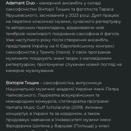
Adamant Duo
 – камерний ансамбль у складі 
саксофоністки Вікторії Тищик та фаготиста Тараса 
Ярушевського, заснований у 2023 році. Дует працює 
на перетині класичної музики, сучасного репертуару 
та авторських перекладень, відкриваючи нові 
темброві можливості поєднання саксофона й фагота. 
Уже наступного року після створення ансамбль 
представив Україну на ІІІ Європейському конгресі 
саксофоністів у Тренто (Італія). У своїх програмах 
музиканти поєднують знані твори з маловідомим 
репертуаром, пропонуючи слухачам новий погляд на 
камерне музикування.
Вікторія Тищик
 – саксофоністка, випускниця 
Національної музичної академії України імені Петра 
Чайковського. Лауреатка всеукраїнських та 
міжнародних конкурсів, стипендіатка програми 
Yamaha Music Gulf Scholarship (2019). Активно 
концертує в Україні та за кордоном, а також 
продовжує навчання в Університеті музики імені 
Фридерика Шопена у Варшаві (Польща) у класі 