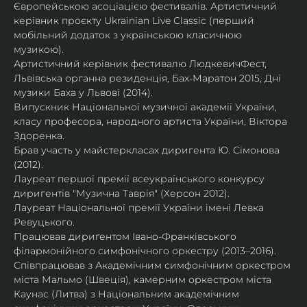
Європейською асоціацією фестивалів. Артистичний 
керівник проєкту Ukrainian Live Classic (перший 
мобільний додаток з українською класичною 
музикою).
Артистичний керівник фестивалю ЛюдкевичФест, 
Львівська органна резиденція, Бах-Маратон 2015, Дні 
музики Баха у Львові (2014).
Випускник Національної музичної академії України, 
класу професора, народного артиста України, Віктора 
Здоренка.
Брав участь у майстеркласах диригента Ю. Сімонова 
(2012).
Лауреат першої премії всеукраїнського конкурсу 
диригентів "Музична Таврія" (Херсон 2012).
Лауреат Національної премії України імені Левка 
Ревуцького.
Працював дириґентом Івано-Франківського 
філармонійного симфонічного оркестру (2013–2016).
Співпрацював з Академічним симфонічним оркестром 
міста Мальмо (Швеція), камерним оркестром міста 
Каунас (Литва) з Національним академічним 