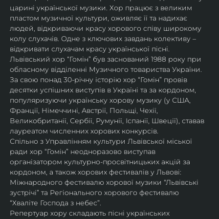
царині української музики. Хор працює з великим 
пластом музичної культури, оживляє її та надихає 
людей, відкриваючи красу хорового співу широкому 
колу слухачів. Одне з ключових завдань колективу – 
відкривати слухачам красу української пісні. 
Львівський хор “Гомін” був заснований 1988 року при 
обласному відділенні Музичного товариства України. 
За свою понад 30-річну історію хор “Гомін” провів 
десятки успішних виступів в Україні та за кордоном, 
популяризуючи українську хорову музику (у США, 
Франції, Німеччині, Австрії, Польщі, Чехії, 
Великобританії, Сербії, Румунії, Іспанії, Швеції), ставав 
лауреатом численних хорових конкурсів.
Спільно з Управлінням культури Львівської міської 
ради хор “Гомін” неодноразово виступав 
організатором культурно-просвітницьких акцій за 
кордоном, а також хорових фестивалів у Львові: 
Міжнародного фестивалю хорової музики “Львівські 
зустрічі” та Регіонального хорового фестивалю 
“Хваліте Господа з небес”.
Репертуар хору складають пісні українських 