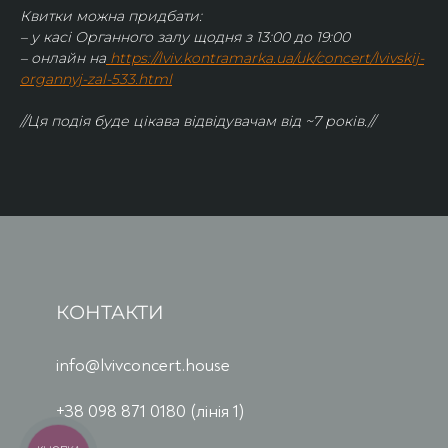
Квитки можна придбати:
– у касі Органного залу щодня з 13:00 до 19:00
– онлайн на
https://lviv.kontramarka.ua/uk/concert/lvivskij-
organnyj-zal-533.html
//Ця подія буде цікава відвідувачам від ~7 років.//
КОНТАКТИ
info@lvivconcert.house
+38 098 871 0180 (лінія 1)