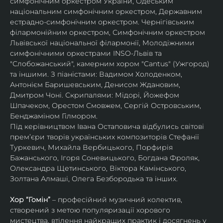
симфонічним оркестром України, Одеським 
національним симфонічним оркестром, Державним 
естрадно-симфонічним оркестром. Чернігівським 
філармонійним оркестром, Симфонічним оркестром 
Львівської національної філармонії, Молодіжними 
симфонічними оркестрами INSO-Львів та 
"Слобожанський", камерним хором "Cantus" (Ужгород) 
та іншими. З піаністами: Вадимом Холоденком, 
Антонієм Баришевським, Денисом Ждановим, 
Дмитром Чоні. Скрипалями: Мідорі, Йожефом 
Шпачеком, Орестом Смовжем, Сергій Островським, 
Бенджаміном Гілмором.
Під керівництвом Івана Остаповича відбулись світові 
прем’єри творів українських композиторів Стефанії 
Туркевич, Михайла Вербицького, Порфирія 
Бажанського, Ігоря Соневицького, Богдана Фроляк, 
Олександра Щетинського, Віктора Камінського, 
Золтана Алмаші, Олега Безбородька та інших.
Хор “Гомін” 
– професійний музичний колектив, 
створений з метою популяризації хорового 
мистецтва, втілення найкращих практик і досягнень у 