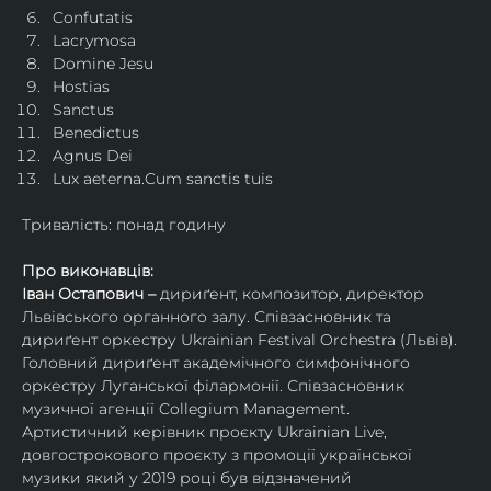
Confutatis
Lacrymosa
Domine Jesu
Hostias
Sanctus
Benedictus
Agnus Dei
Lux aeterna.Cum sanctis tuis
Тривалість: понад годину
Про виконавців:
Іван Остапович – 
дириґент, композитор, директор 
Львівського органного залу. Співзасновник та 
дириґент оркестру Ukrainian Festival Orchestra (Львів). 
Головний дириґент академічного симфонічного 
оркестру Луганської філармонії. Співзасновник 
музичної агенції Collegium Management.
Артистичний керівник проєкту Ukrainian Live, 
довгострокового проєкту з промоції української 
музики який у 2019 році був відзначений 