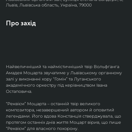
Львів, Львівська область, Україна, 79000
Про захід
Найвеличніший та наймістичніший твір Вольфганга 
Амадея Моцарта звучатиме у Львівському органному 
залі у виконанні хору “Гомін” та Луганського 
академічного оркестру під керівництвом Івана 
Остаповича.
“Реквієм” Моцарта – останній твір великого 
композитора, незавершений автором й оповитий 
легендами. Його вдова Констанція стверджувала, що 
протягом останніх днів життя Моцарт вірив, що пише 
“Реквієм” для власного похорону.