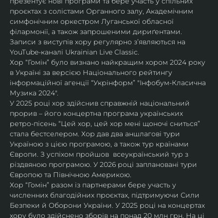
презентує нові програми та бере участь у спільних 
проєктах з солістами Органного залу, Академічним 
симфонічним оркестром Луганської обласної 
філармонії, а також запрошеними дириґентами. 
Записи з виступів хору регулярно зʼявляються на 
YouTube-каналі Ukrainian Live Classic.
Хор “Гомін” було визнано найкращим хором 2024 року 
в Україні за версією Національного рейтингу 
інформаційної агенції “Укрінформ” "Інфобум-Класична 
Музика 2024".
У 2025 році хор здійснив справжній національний 
прорив – його концертна програма українських 
ретро-пісень “Цей хор, цей хор мені щоночі сниться” 
стала бестселером. Хор дав два аншлагові тури 
Україною з цією програмою, а також тур країнами 
Європи. З успіхом пройшов  всеукраїнський тур з 
різдвяною програмою. У 2026 році заплановані тури 
Європою та Північною Америкою.
Хор “Гомін” разом із партнерами бере участь у 
численних благодійних проєктах, підтримуючи Сили 
Безпеки й Оборони України. У 2025 році на концертах 
хору було здійснено зборів на понад 20 млн грн. На ці 