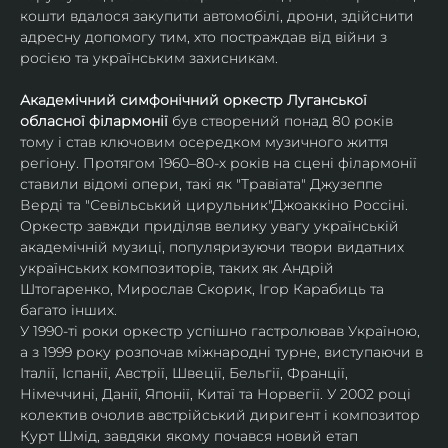
кошти вдалося закупити автомобілі, дрони, здійснити 
адре​​сну допомогу тим, хто ​​по​​страждав від війни з 
росією та українським захисникам. 
Академічний симфонічний оркестр Луганської 
обласної філармонії
 був створений понад 80 років 
тому і став ключовим осередком музичного життя 
регіону. Протягом 1960–80-х років на сцені філармонії 
ставили відомі опери, такі як "Травіата" Джузеппе 
Верді та "Севільський цирульник"Джоаккіно Россіні. 
Оркестр завжди приділяв велику увагу українській 
академічній музиці, популяризуючи твори видатних 
українських композиторів, таких як Андрій 
Штогаренко, Мирослав Скорик, Ігор Карабиць та 
багато інших.
У 1990-ті роки оркестр успішно гастролював Україною, 
а з 1999 року розпочав міжнародні турне, виступаючи в 
Італії, Іспанії, Австрії, Швеції, Бельгії, Франції, 
Німеччині, Данії, Японії, Китаї та Норвегії. У 2002 році 
колектив очолив австрійський диригент і композитор 
Курт Шмід, завдяки якому почався новий етап 