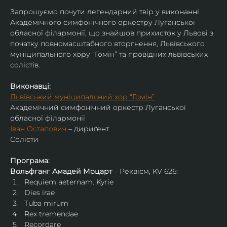
Запрошуємо почути легендарний твір у виконанні 
Академічного симфонічного оркестру Луганської 
обласної філармонії, що знайшов прихисток у Львові з 
початку повномасштабного вторгнення, Львівського 
муніципального хору “Гомін” та провідних львівських 
солістів.
Виконавці:
Львівський муніципальний хор “Гомін”
Академічний симфонічний оркестр Луганської 
обласної філармонії
Іван Остапович
 – дириґент
Солісти
Програма:
Вольфганг Амадей Моцарт
 – Реквієм, KV 626:
Requiem aeternam. Kyrie
Dies irae
Tuba mirum
Rex tremendae
Recordare