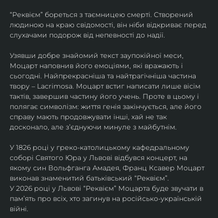
“Реквієм” бореться з таємницею смерті. Створений 
людиною на краю свідомості, він ніби відкриває перед 
слухачами подорож від непевності до надії.
Узявши добре знайомий текст заупокійної меси, 
Моцарт наповнив його емоціями, які вражають і 
сьогодні. Найпрекрасніша та найтрагічніша частина 
твору – Lacrimosa. Моцарт встиг написати лише вісім 
тактів, завершив частину його учень. Проте в цьому і 
полягає символізм: життя генія закінчується, але його 
справу мають продовжувати інші, хай не так 
досконало, але зʼєднуючи минуле з майбутнім.
У 1826 році у греко-католицькому кафедральному 
соборі Святого Юра у Львові відбувся концерт, на 
якому син Вольфганга Амадея, Франц Ксавер Моцарт 
виконав знаменитий батьківський “Реквієм”.
У 2026 році у Львові “Реквієм” Моцарта буде звучати в 
памʼять про всіх, хто загинув на російсько-українській 
війні. 