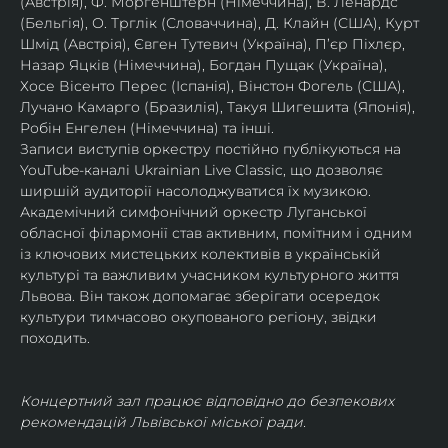
(Австрія), Ф. Моргенштерн (Німеччина), В. Ленардс 
(Бельгія), О. Трглік (Словаччина), Д. Клайн (США), Курт 
Шмід (Австрія), Євген Тутевич (Україна), П’єр Піхлєр, 
Назар Яцків (Німеччина), Богдан Пущак (Україна), 
Хосе Вісенто Перес (Іспанія), Вінстон Фогель (США), 
Лучано Камарго (Бразилія), Такуя Шигешита (Японія), 
Робін Енгелен (Німеччина) та інші.
Записи виступів оркестру постійно публікуються на 
YouTube-каналі Ukrainian Live Classic, що дозволяє 
ширшій аудиторії насолоджуватися їх музикою​.
Академічний симфонічний оркестр Луганської 
обласної філармонії став активним, помітним і одним 
із ключових мистецьких колективів в українській 
культурі та важливим учасником культурного життя 
Львова. Він також допомагає зберігати осередок 
культури тимчасово окупованого регіону, звідки 
походить.
Концертний зал працює відповідно до безпекових 
рекомендацій Львівської міської ради.