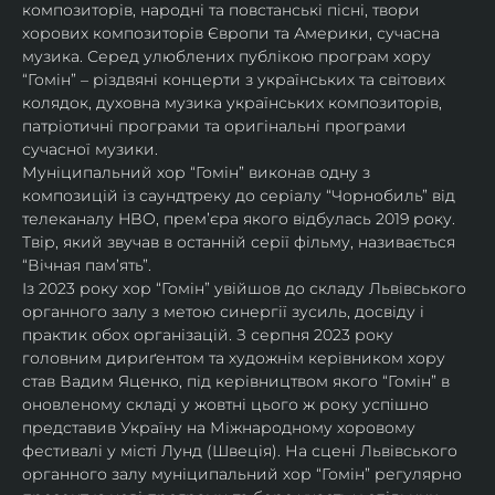
композиторів, народні та повстанські пісні, твори 
хорових композиторів Європи та Америки, сучасна 
музика. Серед улюблених публікою програм хору 
“Гомін” – різдвяні концерти з українських та світових 
колядок, духовна музика українських композиторів, 
патріотичні програми та оригінальні програми 
сучасної музики. 
Муніципальний хор “Гомін” виконав одну з 
композицій із саундтреку до серіалу “Чорнобиль” від 
телеканалу HBO, премʼєра якого відбулась 2019 року. 
Твір, який звучав в останній серії фільму, називається 
“Вічная пам’ять”.
Із 2023 року хор “Гомін” увійшов до складу Львівського 
органного залу з метою синергії зусиль, досвіду і 
практик обох організацій. З серпня 2023 року 
головним дириґентом та художнім керівником хору 
став Вадим Яценко, під керівництвом якого “Гомін” в 
оновленому складі у жовтні цього ж року успішно 
представив Україну на Міжнародному хоровому 
фестивалі у місті Лунд (Швеція). На сцені Львівського 
органного залу муніципальний хор “Гомін” регулярно 