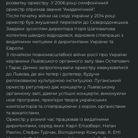
розвитку оркестру. У 2006 році симфонічний 
оркестр отримав звання "Академічний".
Після початку війни на сході України у 2014 році 
оркестр був змушений переїхати до Сєвєродонецька. 
Завдяки зусиллям директора Ігоря Шаповалова 
колектив швидко відродився, відновив співпрацю з 
видатними митцями й диригентами України та 
Європи.
З початком повномасштабної війни росії про України 
керівники Львівського органного залу Іван Остапович 
і Тарас Демко запропонували оркестру евакуюватися 
до Львова, де він тепер і дотепер, будучи 
релокованою культурною інституцією. Луганський 
оркестр регулярно дає концерти у Львівському 
органному залі, даючи успішні концерти, виконуючи 
нові програми, прем’єри творів українських 
композиторів та співпрацюючи з хором, органістами 
та вокалістами.
Оркестр у різний час працював із видатними 
дириґентами, серед яких: Карл Еліазберг, Натан 
Рахлін, Стефан Турчак, Володимир Кожухар, К. Етті 