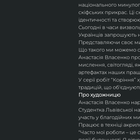
національного минулого
скіфських прикрас. Ці 
ідентичності та створю
Сьогодні в часи визвольно
Українців запрошують на 
Представляючи своє мис
Що такого ми можемо ска
Анастасія Власенко про
мислення, світогляді, 
артефактах наших пращ
У серії робіт “Коріння”
традицій, що об'єднуют
Про художницю
Анастасія Власенко нар
Студентка Львівської н
участь у благодійних м
Працює в техніці акри
“Часто мої роботи – це
події буденності. Я вір