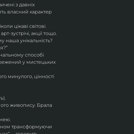
чені з давніх 
ть власний характер 
коли цікаві світові. 
т-зустрічі, акції тощо. 
у наша унікальність? 
ця?”
ональному способі 
бережений у мистецьких 
го минулого, цінності 
ь).
ного живопису. Брала 
нею.
 чином трансформуючи 
ас”, – говорить 