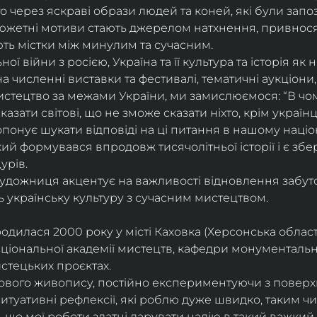
 через яскраві образи людей та коней, які були запози
сюжетні мотиви стають джерелом натхнення, привнося
ють містки між минулим та сучасним.
ї війни з росією, Україна та її культура та історія як ні
численні виставки та фестивалі, тематичні аукціони, ар
тецтво за межами України, ми замислюємося: “В чом
зати світові, що не зможе сказати ніхто, крім україн
понує шукати відповіді на ці питання в нашому наці
який формувався впродовж тисячолітньої історії і є з
урів.
 художниця акцентує на важливості відновлення забуто
ь українську культуру з сучасним мистецтвом.
одилася 2000 року у місті Каховка (Херсонська област
аціональної академії мистецтв, кафедри монументаль
истецьких проєктах.
лового живопису, постійно експериментуючи з поверх
 ситуативні рефлексії, які роблю дуже швидко, таким
ю, що мої роботи здатні дарувати надію в такий важкий ч