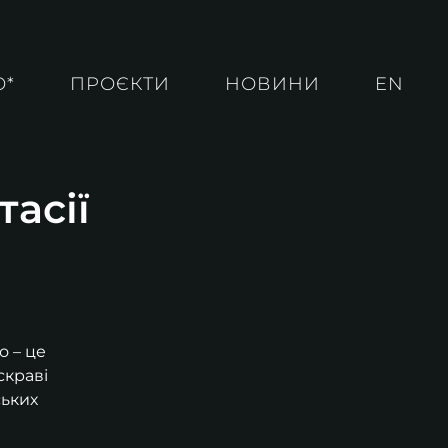
О*
ПРОЄКТИ
НОВИНИ
EN
тасії
о – це
скраві
ських