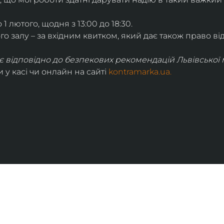
 1 лютого, щодня з 13:00 до 18:30. 
о залу – за вхідним квитком, який дає також право ві
відповідно до безпекових рекомендацій Львівської м
у касі чи онлайн на сайті 
kontramarka.ua.
ІНФОРМАЦІЯ