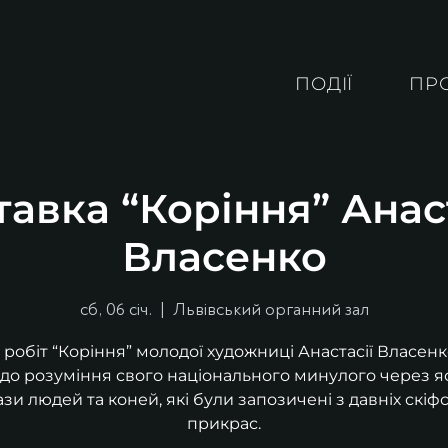
ПОДІЇ
ПР
авка “Коріння” Анас
Власенко
сб, 06 січ.
  |  
Львівський органний зал
 робіт “Коріння” молодої художниці Анастасії Власенк
до розуміння свого національного минулого через я
зи людей та коней, які були запозичені з давніх скіф
прикрас.