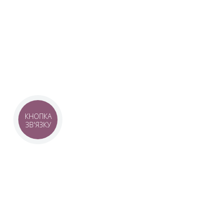
Наша команда з 2019 року реалізує загальнонаці
стратегію промоції української музики Ukrainian L
це:
–
Ukrainian Live Classic
– перший у світі мобільни
українською класикою, медіаплатформа зі стаття
композиторів та твори.
–
YouTube-канал Ukrainian Live Classic
– професій
української музики та українських музикантів.
–
Ukrainian Scores
– онлайн-бібліотека нот украї
композиторів.
КНОПКА
ЗВ'ЯЗКУ