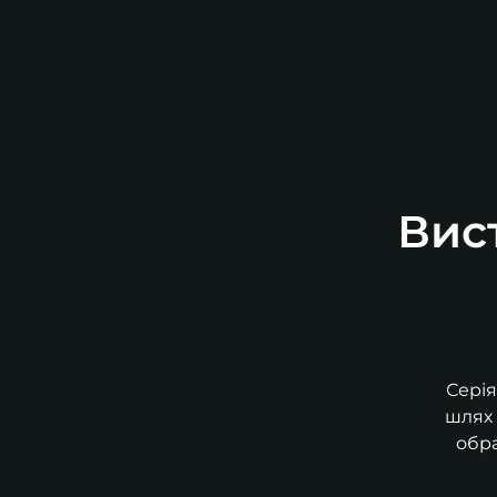
Вист
Серія
шлях 
обра