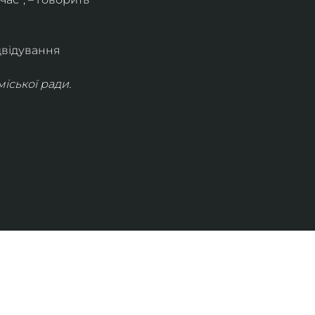
двідування 
іської ради.
КОНТАКТИ