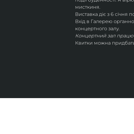
мисткиня.
Виставка діє з 6 січня по
Вхід в Галерею органног
концертного залу. 
Концертний зал працює 
Квитки можна придбати 
UKRAINIAN LIVE