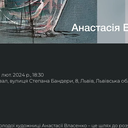
1 лют. 2024 р., 18:30
л, вулиця Степана Бандери, 8, Львів, Львівська обл
олодої художниці Анастасії Власенко – це шлях до роз