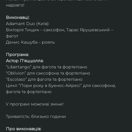
надовго!
Виконавці: 
Adamant Duo (Київ): 
Вікторія Тищик – саксофон, Тарас Ярушевський – 
фагот
Денис Кашуба – рояль
Програма:
Астор П'яццолла:
“Libertango” для фагота та фортепіано
“Oblivion” для саксофона та фортепіано
“Escolaso” для фагота та фортепіано
Цикл “Пори року в Буенос-Айресі” для саксофона, 
фагота та фортепіано
У програмі можливі зміни!
Тривалість: близько години
Про виконавців: