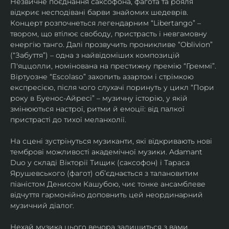
Незвичне поєднання саксофона, фагота та рояля 
відкриє несподівані барви знайомих шедеврів. 
Концерт розпочнеться легендарним “Libertango” – 
твором, що втілює свободу, пристрасть і невгамовну 
енергію танго. Далі прозвучить проникливе “Oblivion” 
(“Забуття”) – одна з найвідоміших композицій 
П'яццолли, номінована на престижну премію “Греммі”. 
Віртуозне “Escolaso” захопить азартом і стрімкою 
експресією, після чого слухачі поринуть у цикл “Пори 
року в Буенос-Айресі” – музичну історію, у якій 
змінюються настрої, ритми й емоції: від палкої 
пристрасті до тихої меланхолії. 
На сцені зустрінуться музиканти, які відкривають нові 
темброві можливості академічної музики. Adamant 
Duo у складі Вікторії Тищик (саксофон) і Тараса 
Ярушевського (фагот) об’єднається з талановитим 
піаністом Денисом Кашубою, чиє тонке ансамблеве 
відчуття гармонійно доповнить цей неординарний 
музичний діалог.
Нехай музика цього вечора залишиться з вами 