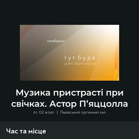
Музика пристрасті при
свічках. Астор П’яццолла
пт, 02 жовт.
  |  
Львівський органний зал
Час та місце