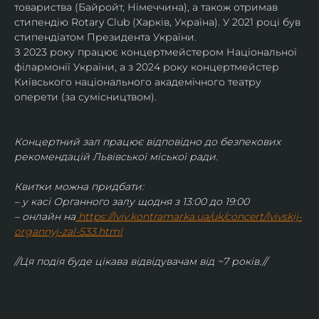
товариства (Байройт, Німеччина), а також отримав
стипендію Rotary Club (Харків, Україна). У 2021 році був 
стипендіатом Президента України. 
З 2023 року працює концертмейстером Національної 
філармонії України, а з 2024 року концертмейстер 
Київського національного академічного театру 
оперети (за сумісництвом).
Концертний зал працює відповідно до безпекових 
рекомендацій Львівської міської ради.
Квитки можна придбати:
– у касі Органного залу щодня з 13:00 до 19:00
– онлайн на
https://lviv.kontramarka.ua/uk/concert/lvivskij-
organnyj-zal-533.html
//Ця подія буде цікава відвідувачам від ~7 років.//