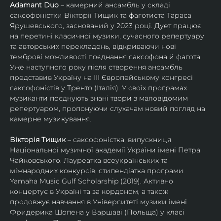
Adamant Duo
 – камерний ансамбль у складі 
саксофоністки Вікторії Тищик та фаготиста Тараса 
Ярушевського, заснований у 2023 році. Дует працює 
на перетині класичної музики, сучасного репертуару 
та авторських перекладень, відкриваючи нові 
темброві можливості поєднання саксофона й фагота. 
Уже наступного року після створення ансамбль 
представив Україну на ІІІ Європейському конгресі 
саксофоністів у Тренто (Італія). У своїх програмах 
музиканти поєднують знані твори з маловідомим 
репертуаром, пропонуючи слухачам новий погляд на 
камерне музикування.
Вікторія Тищик
 – саксофоністка, випускниця 
Національної музичної академії України імені Петра 
Чайковського. Лауреатка всеукраїнських та 
міжнародних конкурсів, стипендіатка програми 
Yamaha Music Gulf Scholarship (2019). Активно 
концертує в Україні та за кордоном, а також 
продовжує навчання в Університеті музики імені 
Фридерика Шопена у Варшаві (Польща) у класі 