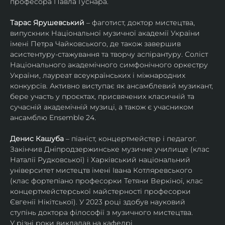
професора Павла Гуснара.
Тарас Ярушевський
 – фаготист, доктор мистецтва, 
випускник Національної музичної академії України 
імені Петра Чайковського, де також завершив 
асистентуру-стажування та творчу аспірантуру. Соліст 
Національного академічного симфонічного оркестру 
України, лауреат всеукраїнських і міжнародних 
конкурсів. Активно виступає як ансамблевий музикант, 
бере участь у проєктах, присвячених класичній та 
сучасній академічній музиці, а також є учасником 
ансамблю Ensemble 24.
Денис Кашуба
 – піаніст, концертмейстер і педагог. 
Закінчив Дніпродзержинське музичне училище (клас 
Наталії Рудковської) і Харківський національний 
університет мистецтв імені Івана Котляревського 
(клас фортепіано професорки Тетяни Веркіної, клас 
концертмейстерської майстерності професорки 
Євгенії Нікітської). У 2023 році здобув науковий 
ступінь доктора філософії з музичного мистецтва.
У різні роки викладав на кафедрі 