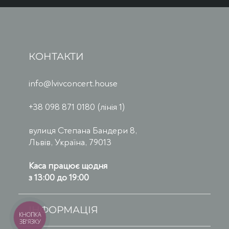
КОНТАКТИ
info@lvivconcert.house
+38 098 871 0180 (лінія 1)
вулиця Степана Бандери 8,
Львів, Україна, 79013
Каса працює щодня
з 13:00 до 19:00
ІНФОРМАЦІЯ
КНОПКА
ЗВ'ЯЗКУ