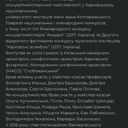
концертмейстерської майстерності у Харківському 
національному
університеті мистецтв імені Івана Котляревського. 
Лавреат національних і міжнародних конкурсів,
у тому числі VIII Міжнародного конкурсу 
концертмейстерів “Амадей” (2017, Україна) та Другого
відкритого фестивалю-конкурсу музичного мистецтва 
“Харківські асамблеї” (2017, Україна).
Виступав як соліст разом із Київським камерним 
оркестром, симфонічним оркестром Харківської
філармонії, Молодіжним симфонічним оркестром 
(МАСО) “Слобожанський”.
Брав активну участь у майстер-класах професорів 
Вольфганга Манца, Дмитра Башкірова, Дмитра
Алексєєва, Сергія Едельмана, Павла Гілілова.
Як концертмейстер брав участь у майстер-класах 
Ольги Кульчинської, Пілле Лілль, Елізабет Шютцер, 
Крістіана Хільца, Ріхарда Реша, Ярослава Шемета, 
Челсо Антуньєса, Мішеля Маранга, Єви Рабчевської, 
Володимира Чекалюка, Варвари Васильєвої.
У 2016 році став стипендіатом Ваґнерівського 