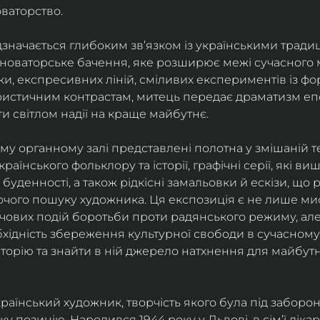
оваторство.
дзначається глибоким зв’язком із українськими традиц
новаторське бачення, яке розширює межі сучасного м
, експресивних ліній, сміливих експериментів із фор
истичним контрастам, митець передає драматизм епо
 світлом надії на краще майбутнє.
ому органному залі представлені полотна у змішаній те
країнського фольклору та історії, графічні серії, які в
ь буденності, а також рідкісні замальовки й ескізи, що
рчого пошуку художника. Ця експозиція є не лише ми
вих подій боротьби проти радянського режиму, але
ідність збереження культурної свободи в сучасному с
орію та знайти в ній джерело натхнення для майбутн
український художник, творчість якого була під заборо
у позицію. Народився 1944 року у Львові, в сім’ї ліка