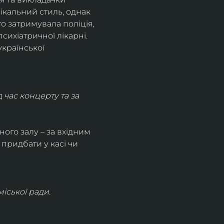
кальний стиль, однак 
о затримувала поліція, 
сихіатричної лікарні. 
країнської 
час концерту та за 
ного залу – за вхідним 
придбати у касі чи 
іської ради.