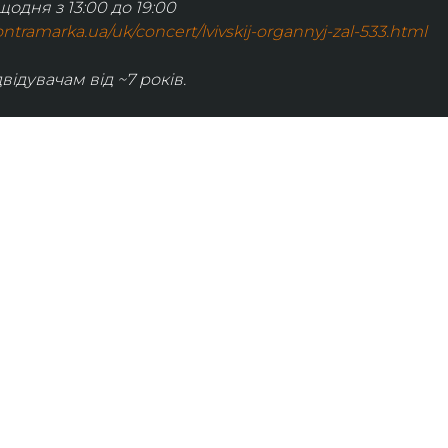
щодня з 13:00 до 19:00
.kontramarka.ua/uk/concert/lvivskij-organnyj-zal-533.html
відувачам від ~7 років.
ІНФОРМАЦІЯ
ональну
команда
ive. Сьогодні
правила відвідування
як влаштовано орган
й додаток з
медіакіт
ми про
карти лояльності
хроніка органного залу
ні записи
газета Organ Hall Post
актуальна програмка концерту
нських