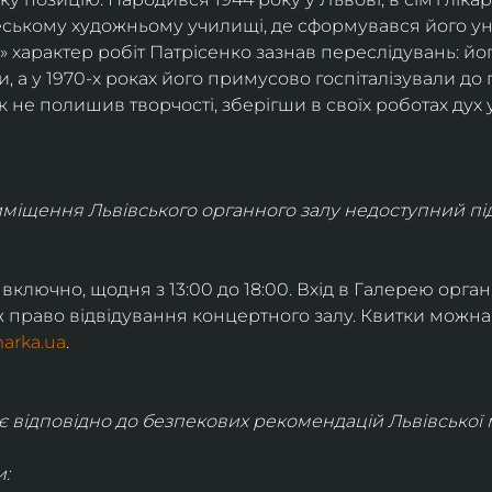
ському художньому училищі, де сформувався його уні
 характер робіт Патрісенко зазнав переслідувань: йог
 а у 1970-х роках його примусово госпіталізували до п
не полишив творчості, зберігши в своїх роботах дух у
иміщення Львівського органного залу недоступний під 
 включно, щодня з 13:00 до 18:00. Вхід в Галерею орган
ж право відвідування концертного залу. Квитки можна 
arka.ua
.
відповідно до безпекових рекомендацій Львівської м
: