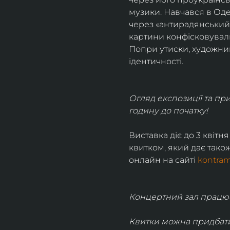
музики. Навчався в Оде
через «антирадянський»
картини конфісковували,
Попри утиски, художник 
ідентичності.
Огляд експозиції та пр
годину до початку!
Виставка діє до 3 квітня
квитком, який дає тако
онлайн на сайті 
kontram
Концертний зал працює 
Квитки можна придбати