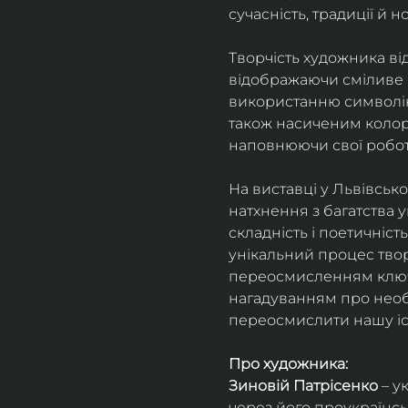
сучасність, традиції й н
Творчість художника ві
відображаючи сміливе 
використанню символіки
також насиченим колор
наповнюючи свої роботи
На виставці у Львівськ
натхнення з багатства у
складність і поетичніст
унікальний процес тво
переосмисленням ключо
нагадуванням про необх
переосмислити нашу іст
Про художника:
Зиновій Патрісенко
 – 
через його проукраїнськ