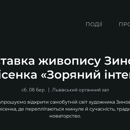
ПОДІЇ
ПР
тавка живопису Зин
ісенка «Зоряний інте
сб, 08 бер.
  |  
Львівський органний зал
апрошуємо відкрити самобутній світ художника Зинов
ісенка, де переплітаються минуле й сучасність, тради
новаторство.