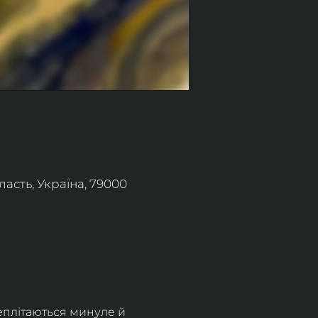
асть, Україна, 79000
еплітаються минуле й 