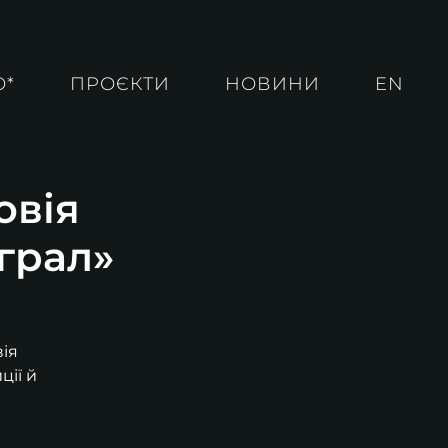
О*
ПРОЄКТИ
НОВИНИ
EN
овія
грал»
ія
ції й