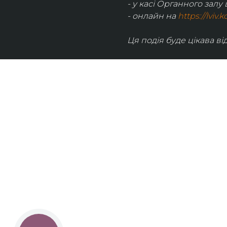
- у касі Органного залу 
- онлайн на 
https://lviv
Ця подія буде цікава від
UKRAINIAN LIVE
Наша команда з 2019 року реалізує загальнонаці
стратегію промоції української музики Ukrainian L
це:
–
Ukrainian Live Classic
– перший у світі мобільни
українською класикою, медіаплатформа зі стаття
композиторів та твори.
–
YouTube-канал Ukrainian Live Classic
– професій
української музики та українських музикантів.
–
Ukrainian Scores
– онлайн-бібліотека нот украї