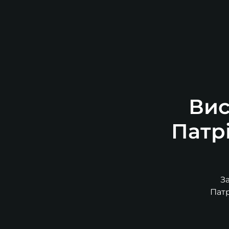
Вис
Патр
З
Патр