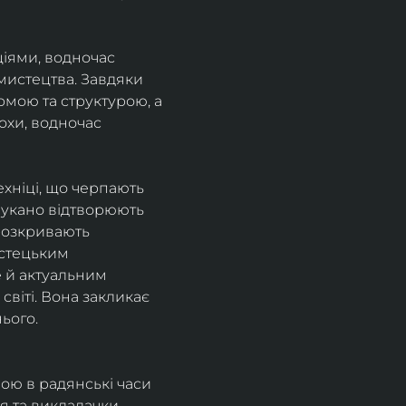
іями, водночас 
истецтва. Завдяки 
мою та структурою, а 
хи, водночас 
хніці, що черпають 
ишукано відтворюють 
 розкривають 
стецьким 
 й актуальним 
віті. Вона закликає 
ього.
ною в радянські часи 
ря та викладачки 