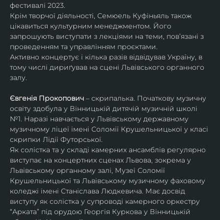
фестивалі 2023.
Крім творчої діяльності, Семюель Куфіньяль також 
цікавиться культурним менеджментом. Його 
запрошують виступати з лекціями на теми, пов’язані з 
проведенням та управлінням проєктами.
Активно концертує і кілька разів відвідував Україну, в 
тому числі дириґував на сцені Львівського органного 
залу. 
Євгенія Прокопович
 – скрипалька. Початкову музичну 
освіту здобула у Вінницькій дитячій музичній школі 
№1. Наразі навчається у Львівському державному 
музичному ліцеї імені Соломії Крушельницької у класі 
скрипки Лідії Футорської.
Як солістка та у складі камерних ансамблів регулярно 
виступає на концертних сценах Львова, зокрема у 
Львівському органному залі, Музеї Соломії 
Крушельницької та Львівському музичному фаховому 
коледжі імені Станіслава Людкевича. Має досвід 
виступу як солістка у супроводі камерного оркестру 
“Арката” під орудою Георгія Куркова у Вінницькій 