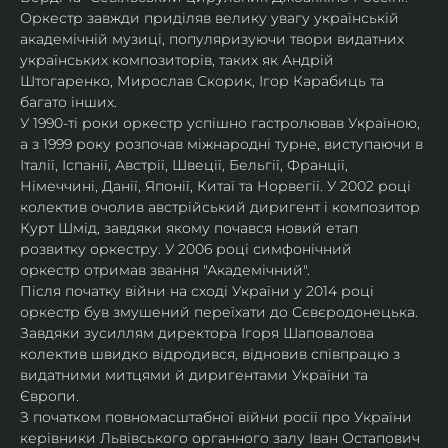
Оркестр завжди приділяв велику увагу українській 
академічній музиці, популяризуючи твори видатних 
українських композиторів, таких як Андрій 
Штогаренко, Мирослав Скорик, Ігор Карабиць та 
багато інших.
У 1990-ті роки оркестр успішно гастролював Україною, 
а з 1999 року розпочав міжнародні турне, виступаючи в 
Італії, Іспанії, Австрії, Швеції, Бельгії, Франції, 
Німеччині, Данії, Японії, Китаї та Норвегії. У 2002 році 
колектив очолив австрійський диригент і композитор 
Курт Шмід, завдяки якому почався новий етап 
розвитку оркестру. У 2006 році симфонічний 
оркестр отримав звання "Академічний".
Після початку війни на сході України у 2014 році 
оркестр був змушений переїхати до Сєвєродонецька. 
Завдяки зусиллям директора Ігоря Шаповалова 
колектив швидко відродився, відновив співпрацю з 
видатними митцями й диригентами України та 
Європи.
З початком повномасштабної війни росії про України 
керівники Львівського органного залу Іван Остапович 