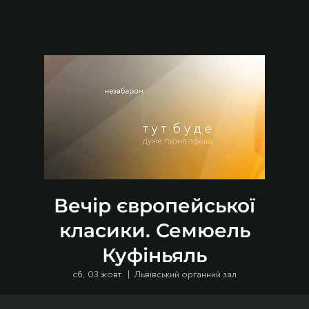
Вечір європейської
класики. Семюель
Куфіньяль
сб, 03 жовт.
  |  
Львівський органний зал