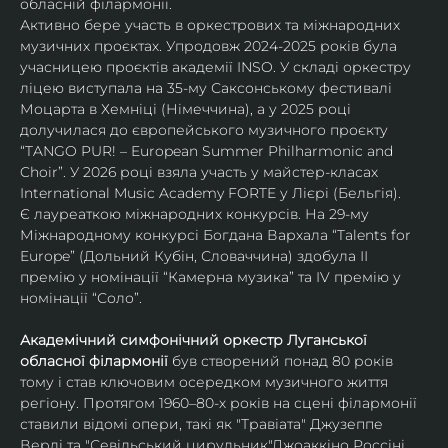
обласній філармонії.
Активно бере участь в оркестрових та міжнародних 
музичних проєктах. Упродовж 2024-2025 років була 
учасницею проєктів академії INSO. У складі оркестру 
ліцею виступала на 35-му Саксонському фестивалі 
Моцарта в Хемніці (Німеччина), а у 2025 році 
долучилася до європейського музичного проєкту 
“TANGO PUR! – European Summer Philharmonic and 
Choir”. У 2026 році взяла участь у майстер-класах 
International Music Academy FORTE у Лієрі (Бельгія).
Є лауреаткою міжнародних конкурсів. На 29-му 
Міжнародному конкурсі Богдана Вархала “Talents for 
Europe” (Дольний Кубін, Словаччина) здобула ІІ 
премію у номінації “Камерна музика” та IV премію у 
номінації “Соло”.
Академічний симфонічний оркестр Луганської 
обласної філармонії
 був створений понад 80 років 
тому і став ключовим осередком музичного життя 
регіону. Протягом 1960–80-х років на сцені філармонії 
ставили відомі опери, такі як "Травіата" Джузеппе 
Верді та "Севільський цирульник"Джоаккіно Россіні. 