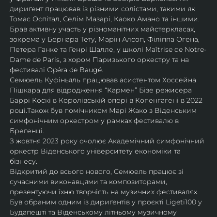
дириґент працював із різними солістами, такими як 
Томас Оспітал, Селім Мазарі, Каоко Амано та іншими. 
Брав активну участь у різноманітних майстеркласах, 
зокрема у Бернара Тету, Марін Алсоп, Філіппа Огена, 
Петера Ганке та Генрі Шалле, у школі Maîtrise de Notre-
Dame de Paris, з хором Паризького оркестру та на 
фестивалі Opéra de Baugé.
Семюель Куфіньяль працював асистентом Хоссейна 
Пішкара для відродження “Кармен” Бізе режисера 
Баррі Коскі в Королівській опері в Копенгагені в 2022 
році.Також був помічником Марі Жако з Віденським 
симфонічним оркестром у рамках фестивалю в 
Брегенці. 
З жовтня 2023 року очолює Академічний симфонічний 
оркестр Віденського університету економіки та 
бізнесу.
Відкритий до всього нового, Семюель працює зі 
сучасними виконавцями та композиторами, 
презентуючи їхню творчість на музичних фестивалях. 
Був обраним одним із дириґентів у проєкті Ligeti100 у 
Будапешті та Віденському літньому музичному 