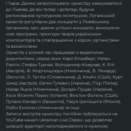
і Тарас Демко запропонували оркестру евакуюватися 
до Львова, де він тепер і дотепер, будучи 
релокованою культурною інституцією. Луганський 
оркестр регулярно дає концерти у Львівському 
органному залі, даючи успішні концерти, виконуючи 
нові програми, прем’єри творів українських 
композиторів та співпрацюючи з хором, органістами 
та вокалістами.
Оркестр у різний час працював із видатними 
дириґентами, серед яких: Карл Еліазберг, Натан 
Рахлін, Стефан Турчак, Володимир Кожухар, К. Етті 
(Австрія), Ф. Моргенштерн (Німеччина), В. Ленардс 
(Бельгія), О. Трглік (Словаччина), Д. Клайн (США), Курт 
Шмід (Австрія), Євген Тутевич (Україна), П’єр Піхлєр, 
Назар Яцків (Німеччина), Богдан Пущак (Україна), 
Хосе Вісенто Перес (Іспанія), Вінстон Фогель (США), 
Лучано Камарго (Бразилія), Такуя Шигешита (Японія), 
Робін Енгелен (Німеччина) та інші.
Записи виступів оркестру постійно публікуються на 
YouTube-каналі Ukrainian Live Classic, що дозволяє 
ширшій аудиторії насолоджуватися їх музикою​.