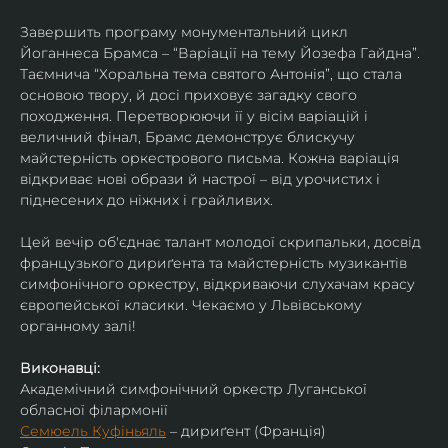
Завершить програму монументальний цикл 
Йоганнеса Брамса – “Варіації на тему Йозефа Гайдна”. 
Таємнича “Хоральна тема святого Антонія”, що стала 
основою твору, й досі приховує загадку свого 
походження. Перетворюючи її у вісім варіацій і 
величний фінал, Брамс демонструє блискучу 
майстерність оркестрового письма. Кожна варіація 
відкриває нові образи й настрої – від урочистих і 
піднесених до ніжних і грайливих. 
Цей вечір об'єднає талант молодої скрипальки, досвід 
французького дириґента та майстерність музикантів 
симфонічного оркестру, відкриваючи слухачам красу 
європейської класики. Чекаємо у Львівському 
органному залі!
Виконавці:
Академічний симфонічний оркестр Луганської 
обласної філармонії
Семюель Куфіньяль
 – дириґент (Франція)