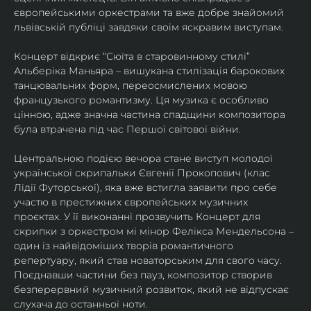
європейськими оркестрами та вже добре знайомий 
львівській публіці завдяки своїм яскравим виступам. 
Концерт відкриє “Сюїта в старовинному стилі” 
Альберіка Маньяра – вишукана стилізація барокових 
танцювальних форм, переосмислених мовою 
французького романтизму. Ця музика є особливо 
цінною, адже значна частина спадщини композитора 
була втрачена під час Першої світової війни. 
Центральною подією вечора стане виступ молодої 
української скрипальки Євгенії Прокопович (клас 
Лідії Футорської), яка вже встигла заявити про себе 
участю в престижних європейських музичних 
проєктах. У її виконанні прозвучить Концерт для 
скрипки з оркестром мі мінор Фелікса Мендельсона – 
один із найвідоміших творів романтичного 
репертуару, який став новаторським для свого часу. 
Поєднавши частини без пауз, композитор створив 
безперервний музичний розвиток, який не відпускає 
слухача до останньої ноти. 