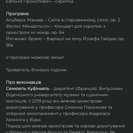
Євгенія Прокопович – скрипка
Програма:
Альберік Маньяр – Сюїта в старовинному стилі, ор. 2
Фелікс Мендельсон – Концерт для скрипки з 
оркестром мі мінор, ор. 64
Йоганнес Брамс – Варіації на тему Йозефа Гайдна, ор. 
56a
У програмі можливі зміни!
Тривалість: близько години
Про виконавців:
Семюель Куфіньяль
 – дириґент (Франція). Випускник 
Віденського університету музики та сценічних 
мистецтв. У 2019 році він вивчав оркестрове 
дириґування у професора Сімеона Піронкова та 
оперний акомпанемент у професора Андреаса 
Хеннінга у Відні.
Перед цим вивчав оркестрове та хорове дириґування 
у Франції у Ніколя Брошо та Беатріс Варкольє. Як 