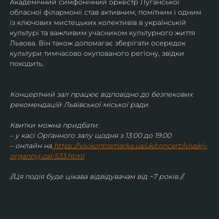
Академічний симфонічний оркестр Луганської 
обласної філармонії став активним, помітним і одним 
із ключових мистецьких колективів в українській 
культурі та важливим учасником культурного життя 
Львова. Він також допомагає зберігати осередок 
культури тимчасово окупованого регіону, звідки 
походить.
Концертний зал працює відповідно до безпекових 
рекомендацій Львівської міської ради.
Квитки можна придбати:
– у касі Органного залу щодня з 13:00 до 19:00
– онлайн на
https://lviv.kontramarka.ua/uk/concert/lvivskij-
organnyj-zal-533.html
//Ця подія буде цікава відвідувачам від ~7 років.//