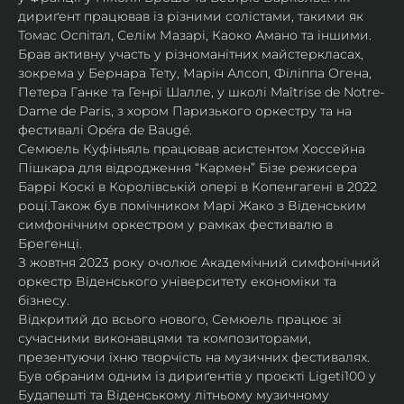
дириґент працював із різними солістами, такими як 
Томас Оспітал, Селім Мазарі, Каоко Амано та іншими. 
Брав активну участь у різноманітних майстеркласах, 
зокрема у Бернара Тету, Марін Алсоп, Філіппа Огена, 
Петера Ганке та Генрі Шалле, у школі Maîtrise de Notre-
Dame de Paris, з хором Паризького оркестру та на 
фестивалі Opéra de Baugé.
Семюель Куфіньяль працював асистентом Хоссейна 
Пішкара для відродження “Кармен” Бізе режисера 
Баррі Коскі в Королівській опері в Копенгагені в 2022 
році.Також був помічником Марі Жако з Віденським 
симфонічним оркестром у рамках фестивалю в 
Брегенці. 
З жовтня 2023 року очолює Академічний симфонічний 
оркестр Віденського університету економіки та 
бізнесу.
Відкритий до всього нового, Семюель працює зі 
сучасними виконавцями та композиторами, 
презентуючи їхню творчість на музичних фестивалях. 
Був обраним одним із дириґентів у проєкті Ligeti100 у 
Будапешті та Віденському літньому музичному 