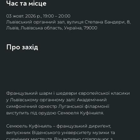
Час та місце
03 жовт. 2026 р., 19:00 – 20:00
Львівський органний зал, вулиця Степана Бандери, 8,
Львів, Львівська область, Україна, 79000
Про захід
Французький шарм і шедеври європейської класики 
у Львівському органному залі: Академічний 
симфонічний оркестр Луганської філармонії 
виступить під орудою Семюеля Куфіньяля.
Семюель Куфіньяль – французький дириґент, 
випускник Віденського університету музики та 
сценічних мистецтв. Він активно співпрацює з 