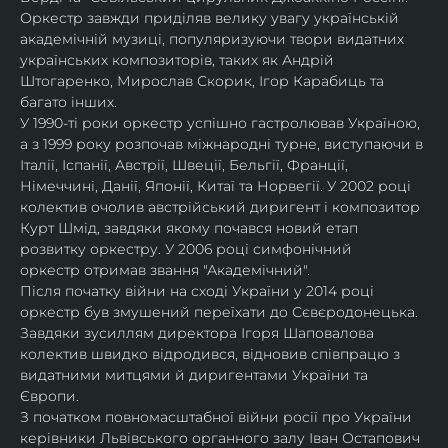
Оркестр завжди приділяв велику увагу українській 
академічній музиці, популяризуючи твори видатних 
українських композиторів, таких як Андрій 
Штогаренко, Мирослав Скорик, Ігор Карабиць та 
багато інших.
У 1990-ті роки оркестр успішно гастролював Україною, 
а з 1999 року розпочав міжнародні турне, виступаючи в 
Італії, Іспанії, Австрії, Швеції, Бельгії, Франції, 
Німеччині, Данії, Японії, Китаї та Норвегії. У 2002 році 
колектив очолив австрійський диригент і композитор 
Курт Шмід, завдяки якому почався новий етап 
розвитку оркестру. У 2006 році симфонічний 
оркестр отримав звання "Академічний".
Після початку війни на сході України у 2014 році 
оркестр був змушений переїхати до Сєвєродонецька. 
Завдяки зусиллям директора Ігоря Шаповалова 
колектив швидко відродився, відновив співпрацю з 
видатними митцями й диригентами України та 
Європи.
З початком повномасштабної війни росії про України 
керівники Львівського органного залу Іван Остапович 