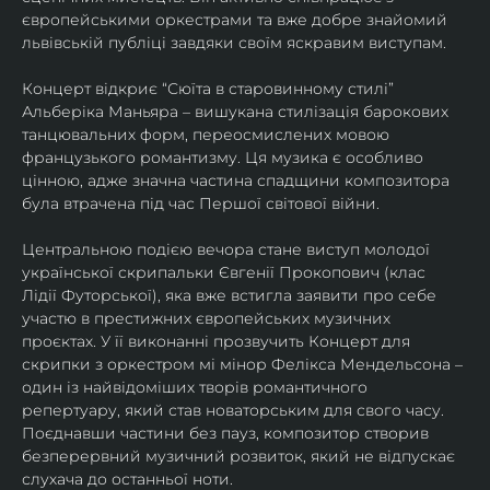
європейськими оркестрами та вже добре знайомий 
львівській публіці завдяки своїм яскравим виступам. 
Концерт відкриє “Сюїта в старовинному стилі” 
Альберіка Маньяра – вишукана стилізація барокових 
танцювальних форм, переосмислених мовою 
французького романтизму. Ця музика є особливо 
цінною, адже значна частина спадщини композитора 
була втрачена під час Першої світової війни. 
Центральною подією вечора стане виступ молодої 
української скрипальки Євгенії Прокопович (клас 
Лідії Футорської), яка вже встигла заявити про себе 
участю в престижних європейських музичних 
проєктах. У її виконанні прозвучить Концерт для 
скрипки з оркестром мі мінор Фелікса Мендельсона – 
один із найвідоміших творів романтичного 
репертуару, який став новаторським для свого часу. 
Поєднавши частини без пауз, композитор створив 
безперервний музичний розвиток, який не відпускає 
слухача до останньої ноти. 