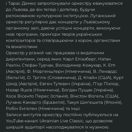
і Тарас Демко запропонували оркестру евакуюватися 
до Львова, де він тепер і дотепер, будучи 
релокованою культурною інституцією. Луганський 
оркестр регулярно дає концерти у Львівському 
органному залі, даючи успішні концерти, виконуючи 
нові програми, прем’єри творів українських 
композиторів та співпрацюючи з хором, органістами 
та вокалістами.
Оркестр у різний час працював із видатними 
дириґентами, серед яких: Карл Еліазберг, Натан 
Рахлін, Стефан Турчак, Володимир Кожухар, К. Етті 
(Австрія), Ф. Моргенштерн (Німеччина), В. Ленардс 
(Бельгія), О. Трглік (Словаччина), Д. Клайн (США), Курт 
Шмід (Австрія), Євген Тутевич (Україна), П’єр Піхлєр, 
Назар Яцків (Німеччина), Богдан Пущак (Україна), 
Хосе Вісенто Перес (Іспанія), Вінстон Фогель (США), 
Лучано Камарго (Бразилія), Такуя Шигешита (Японія), 
Робін Енгелен (Німеччина) та інші.
Записи виступів оркестру постійно публікуються на 
YouTube-каналі Ukrainian Live Classic, що дозволяє 
ширшій аудиторії насолоджуватися їх музикою​.