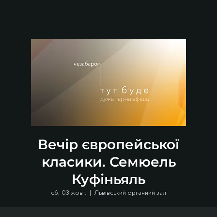
Вечір європейської
класики. Семюель
Куфіньяль
сб, 03 жовт.
  |  
Львівський органний зал