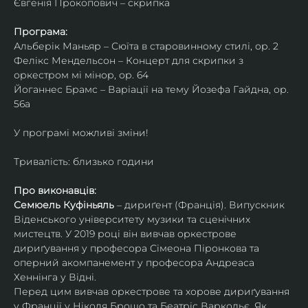
Євгенія Прокопович – скрипка
Програма:
Альберік Маньяр – Сюїта в старовинному стилі, ор. 2
Фелікс Мендельсон – Концерт для скрипки з 
оркестром мі мінор, ор. 64
Йоганнес Брамс – Варіації на тему Йозефа Гайдна, ор. 
56a
У програмі можливі зміни!
Тривалість: близько години
Про виконавців:
Семюель Куфіньяль
 – дириґент (Франція). Випускник 
Віденського університету музики та сценічних 
мистецтв. У 2019 році він вивчав оркестрове 
дириґування у професора Сімеона Піронкова та 
оперний акомпанемент у професора Андреаса 
Хеннінга у Відні.
Перед цим вивчав оркестрове та хорове дириґування 
у Франції у Ніколя Брошо та Беатріс Варкольє. Як 