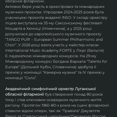
обласній філармонії.
Активно бере участь в оркестрових та міжнародних 
музичних проєктах. Упродовж 2024-2025 років була 
учасницею проєктів академії INSO. У складі оркестру 
ліцею виступала на 35-му Саксонському фестивалі 
Моцарта в Хемніці (Німеччина), а у 2025 році 
долучилася до європейського музичного проєкту 
“TANGO PUR! – European Summer Philharmonic and 
Choir”. У 2026 році взяла участь у майстер-класах 
International Music Academy FORTE у Лієрі (Бельгія).
Є лауреаткою міжнародних конкурсів. На 29-му 
Міжнародному конкурсі Богдана Вархала “Talents for 
Europe” (Дольний Кубін, Словаччина) здобула ІІ 
премію у номінації “Камерна музика” та IV премію у 
номінації “Соло”.
Академічний симфонічний оркестр Луганської 
обласної філармонії
 був створений понад 80 років 
тому і став ключовим осередком музичного життя 
регіону. Протягом 1960–80-х років на сцені філармонії 
ставили відомі опери, такі як "Травіата" Джузеппе 
Верді та "Севільський цирульник"Джоаккіно Россіні. 