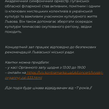
Академічний симфонічний оркестр Луганської 
обласної філармонії став активним, помітним і одним 
із ключових мистецьких колективів в українській 
культурі та важливим учасником культурного життя 
Львова. Він також допомагає зберігати осередок 
культури тимчасово окупованого регіону, звідки 
походить.
Концертний зал працює відповідно до безпекових 
рекомендацій Львівської міської ради.
Квитки можна придбати:
– у касі Органного залу щодня з 13:00 до 19:00
– онлайн на
https://lviv.kontramarka.ua/uk/concert/lvivskij-
organnyj-zal-533.html
//Ця подія буде цікава відвідувачам від ~7 років.//