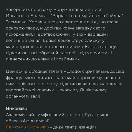
Завершить програму монументальний цикл 
Йоганнеса Брамса – “Варіації на тему Йозефа Гайдна”. 
Таємнича “Хоральна тема святого Антонія”, що стала 
основою твору, й досі приховує загадку свого 
походження. Перетворюючи її у вісім варіацій і 
величний фінал, Брамс демонструє блискучу 
майстерність оркестрового письма. Кожна варіація 
відкриває нові образи й настрої – від урочистих і 
піднесених до ніжних і грайливих. 
Цей вечір об'єднає талант молодої скрипальки, досвід 
французького дириґента та майстерність музикантів 
симфонічного оркестру, відкриваючи слухачам красу 
європейської класики. Чекаємо у Львівському 
органному залі!
Виконавці:
Академічний симфонічний оркестр Луганської 
обласної філармонії
Семюель Куфіньяль
 – дириґент (Франція)