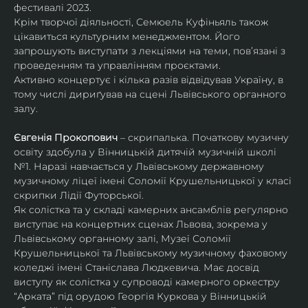
фестивалі 2023.
Крім творчої діяльності, Семюель Куфіньяль також 
цікавиться культурним менеджментом. Його 
запрошують виступати з лекціями на теми, пов’язані з 
проведенням та управлінням проєктами.
Активно концертує і кілька разів відвідував Україну, в 
тому числі дириґував на сцені Львівського органного 
залу. 
Євгенія Прокопович
 – скрипалька. Початкову музичну 
освіту здобула у Вінницькій дитячій музичній школі 
№1. Наразі навчається у Львівському державному 
музичному ліцеї імені Соломії Крушельницької у класі 
скрипки Лідії Футорської.
Як солістка та у складі камерних ансамблів регулярно 
виступає на концертних сценах Львова, зокрема у 
Львівському органному залі, Музеї Соломії 
Крушельницької та Львівському музичному фаховому 
коледжі імені Станіслава Людкевича. Має досвід 
виступу як солістка у супроводі камерного оркестру 
“Арката” під орудою Георгія Куркова у Вінницькій 