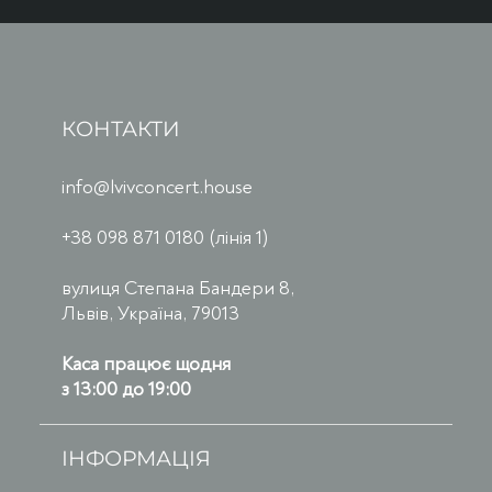
КОНТАКТИ
info@lvivconcert.house
+38 098 871 0180 (лінія 1)
вулиця Степана Бандери 8,
Львів, Україна, 79013
Каса працює щодня
з 13:00 до 19:00
ІНФОРМАЦІЯ