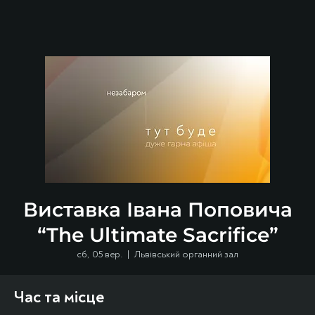
Виставка Івана Поповича
“The Ultimate Sacrifice”
сб, 05 вер.
  |  
Львівський органний зал
Час та місце