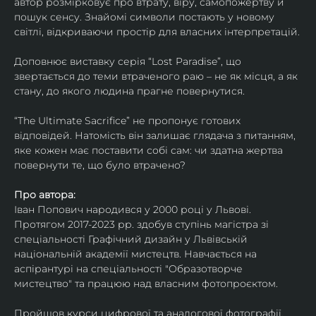
автор розмірковує про втрату, віру, самопожертву й 
пошук сенсу. Знайомі символи постають у новому 
світлі, відкриваючи простір для власних інтерпретацій.
Доповнює виставку серія “Lost Paradise”, що 
звертається до теми втраченого раю – не як місця, а як 
стану, до якого людина прагне повернутися.
“The Ultimate Sacrifice” не пропонує готових 
відповідей. Натомість він залишає глядача з питанням, 
яке кожен має поставити собі сам: чи здатна жертва 
повернути те, що було втрачено?
Про автора:
Іван Попович народився у 2000 році у Львові. 
Протягом 2017-2023 рр. здобув ступінь магістра зі 
спеціальності Графічний дизайн у Львівській 
національній академії мистецтв. Навчається на 
аспірантурі на спеціальності "Образотворче 
мистецтво" та працюю над власним фотопроєктом.
Пройшов курси цифрової та аналогової фотографії. 