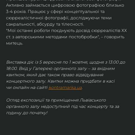
Активно займається цифровою фотографією близько 
3-4 років. Працює у сфері концептуальної та 
сюрреалістичної фотографії, досліджуючи теми 
сакральності, абсурду та тілесності.
"Мої останні роботи поєднують досвід сюрреалістів ХХ 
ст. з авторськими методами постобробки", – говорить 
митець.
Виставка діє із 5 вересня по 1 жовтня, щодня з 13:00 до 
18:00. Вхід у Галерею органного залу – за вхідним 
квитком, який дає також право відвідування 
концертного залу. Квитки можна придбати в касі 
чи онлайн на сайті 
kontramarka.ua
.
Огляд експозиції та приміщення Львівського 
органного залу недоступний під час концерту та за 
годину до початку!