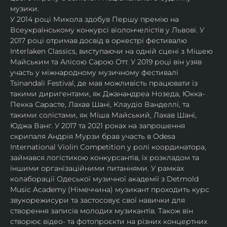
музики.
У 2014 році Микола здобув Першу премію на 
Всеукраїнському конкурсі віолончелістів у Львові. У 
2017 році отримав досвід в оркестрі фестивалю 
Interlaken Classics, виступаючи на одній сцені з Мішею 
Майським та Алісою Сарою Отт. У 2019 році він узяв 
участь у міжнародному музичному фестивалі 
Tsinandali Festival, де мав можливість працювати із 
такими диригентами, як Джанандреа Нозеда, Юкка-
Пекка Сарасте, Лахав Шані, Клаудіо Ванделлі, та 
такими солістами, як Міша Майський, Лахав Шані, 
Юджа Ванг. У 2017 та 2021 роках на запрошення 
скрипаля Андрія Мурзи брав участь в Odesa 
International Violin Competition у ролі координатора, 
займався логістикою конкурсантів, їх розкладом та 
іншими організаційними питаннями. У рамках 
колаборації Одеської музичної академії з Detmold 
Music Academy (Німеччина) музикант проходить курс 
звукорежисури та застосовує свої навички для 
створення записів молодих музикантів. Також він 
створює відео- та фотопроєкти на різних концертних 