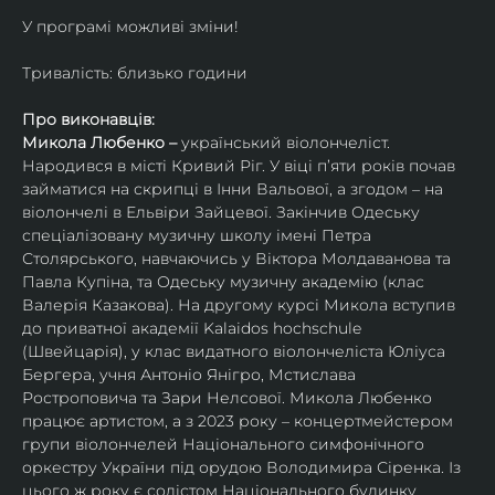
У програмі можливі зміни!
Тривалість: близько години
Про виконавців:
Микола Любенко – 
український віолончеліст. 
Народився в місті Кривий Ріг. У віці п’яти років почав 
займатися на скрипці в Інни Вальової, а згодом – на 
віолончелі в Ельвіри Зайцевої. Закінчив Одеську 
спеціалізовану музичну школу імені Петра 
Столярського, навчаючись у Віктора Молдаванова та 
Павла Купіна, та Одеську музичну академію (клас 
Валерія Казакова). На другому курсі Микола вступив 
до приватної академії Kalaidos hochschule 
(Швейцарія), у клас видатного віолончеліста Юліуса 
Бергера, учня Антоніо Янігро, Мстислава 
Ростроповича та Зари Нелсової. Микола Любенко 
працює артистом, а з 2023 року – концертмейстером 
групи віолончелей Національного симфонічного 
оркестру України під орудою Володимира Сіренка. Із 
цього ж року є солістом Національного будинку 