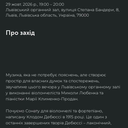
29 жовт. 2026 р., 19:00 – 20:00
Львівський органний зал, вулиця Степана Бандери, 8,
Львів, Львівська область, Україна, 79000
Про захід
Музика, яка не потребує пояснень, але створює 
простір для власних думок та спостережень, 
звучатиме цього вечора у Львівському органному залі 
у виконанні віолончеліста Миколи Любенка та 
піаністки Марії Клименко-Продан.
Почуємо Сонату для віолончелі та фортепіано, 
написану Клодом Дебюссі в 1915 році. Це один з 
останніх завершених творів Дебюссі – лаконічний, 