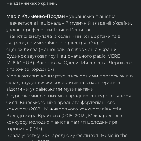
майданчиках України.
Марія Клименко-Продан – 
українська піаністка.
Навчається в Національній музичній академії України, 
у класі професорки Тетяни Рощиної.
Піаністка виступала із сольними концертами та в 
супроводі симфонічного оркестру в Україні – на 
сценах Києва (Національна філармонія України, 
Будинок звукозапису Національного радіо, VERE 
MUSIC HUB), Запоріжжя, Одеси, Миколаєва, Чернігова, 
а також за кордоном.
Марія активно концертує із камерними програмами в 
складі студентських колективів та в партнерстві з 
відомими українськими музикантами.
Лауреатка численних міжнародних конкурсів – у тому 
числі Київського міжнародного фортепіанного 
конкурсу (2018); Міжнародного конкурсу піаністів 
Володимира Крайнєва (2018, 2012); Міжнародного 
конкурсу молодих піаністів пам’яті Володимира 
Горовиця (2013).
Брала участь у міжнародному фестивалі Music in the 