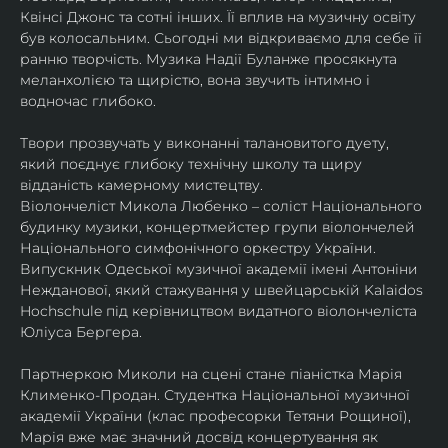
Квінсі Джонс та сотні інших. Її вплив на музичну освіту 
був колосальним. Сьогодні ми відкриваємо для себе її 
ранню творчість. Музика Надії Буланже просякнута 
меланхолією та щирістю, вона звучить інтимно і 
водночас глибоко.
Твори прозвучать у виконанні талановитого дуету, 
який поєднує глибоку технічну школу та щиру 
відданість камерному мистецтву.
Віолончеліст Микола Любенко – соліст Національного 
будинку музики, концертмейстер групи віолончелей 
Національного симфонічного оркестру України. 
Випускник Одеської музичної академії імені Антоніни 
Нежданової, який стажування у швейцарській Kalaidos 
Hochschule під керівництвом видатного віолончеліста 
Юліуса Бергера.
Партнеркою Миколи на сцені стане піаністка Марія 
Клименко-Продан. Студентка Національної музичної 
академії України (клас професорки Тетяни Рощиної), 
Марія вже має значний досвід концертування як 