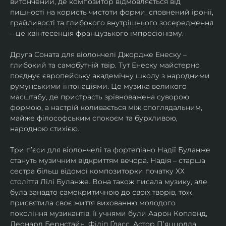
витончений, де композитор відмовляється від 
пишності на користь чистоти форми, сповнений іронії, 
грайливості та глибокого внутрішнього зосередження 
– це квінтесенція французького імпресіонізму.
Друга Соната для віолончелі Джордже Енеску – 
глибокий та самобутній твір. Тут Енеску майстерно 
поєднує європейську академічну школу з народними 
румунськими інтонаціями. Це музика великого 
масштабу, де пристрасть зрівноважена суворою 
формою, а настрій коливається між споглядальним, 
майже філософським спокоєм та бурхливою, 
народною стихією.
Три п’єси для віолончелі та фортепіано Надії Буланже 
стануть музичним відкриттям вечора. Надія – старша 
сестра більш відомої композиторки початку ХХ 
століття Лілі Буланже. Вона також писала музику, але 
була занадто самокритичною до своїх творів, тож 
присвятила своє життя вихованню молодого 
покоління музикантів. Її учнями були Аарон Копленд, 
Леонард Бернстайн, Філіп Ґласс, Астор П’яццолла, 