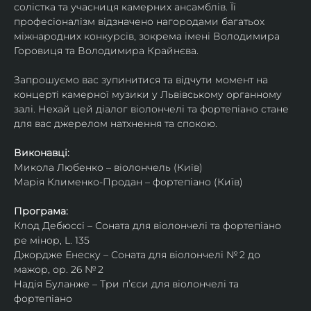
солістка та учасниця камерних ансамблів. Її 
професіоналізм відзначено нагородами багатьох 
міжнародних конкурсів, зокрема імені Володимира 
Горовиця та Володимира Крайнєва.
Запрошуємо вас зупинитися та відчути момент на 
концерті камерної музики у Львівському органному 
залі. Нехай цей діалог віолончелі та фортепіано стане 
для вас джерелом натхнення та спокою.
Виконавці:
Микола Любенко – віолончель (Київ)
Марія Клименко-Продан – фортепіано (Київ)
Програма:
Клод Дебюссі – Соната для віолончелі та фортепіано 
ре мінор, L. 135
Джордже Енеску – Соната для віолончелі № 2 до 
мажор, ор. 26 № 2
Надія Буланже – Три п’єси для віолончелі та 
фортепіано