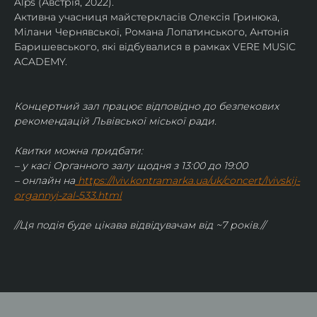
Alps (Австрія, 2022).
Активна учасниця майстеркласів Олексія Гринюка, 
Мілани Чернявської, Романа Лопатинського, Антонія 
Баришевського, які відбувалися в рамках VERE MUSIC 
ACADEMY.
Концертний зал працює відповідно до безпекових 
рекомендацій Львівської міської ради.
Квитки можна придбати:
– у касі Органного залу щодня з 13:00 до 19:00
– онлайн на
https://lviv.kontramarka.ua/uk/concert/lvivskij-
organnyj-zal-533.html
//Ця подія буде цікава відвідувачам від ~7 років.//