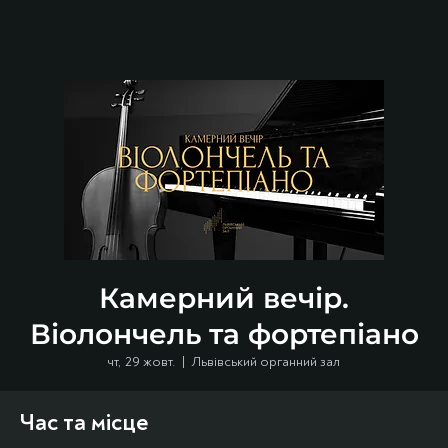
Камерний вечір.
Віолончель та фортепіано
чт, 29 жовт.
  |  
Львівський органний зал
Час та місце