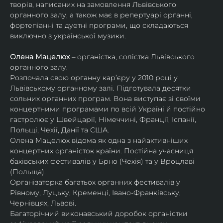
творів, написаних на замовлення Львівського 
органного залу, а також має в репертуарі органні, 
фортепіанні та дуетні програми, що складаються 
виключно з української музики. 
Олена Мацелюх – 
органістка, солістка Львівського 
органного залу.
Розпочала свою органну кар’єру у 2010 році у 
Львівському органному залі. Підготувала десятки 
сольних органних програм. Вона виступає зі своїми 
концертними програмами по всій Україні й постійно 
гастролює у Швейцарії, Німеччині, Франції, Іспанії, 
Польщі, Чехії, Данії та США.
Олена Мацелюх відома як одна з найактивніших 
концертних органісток країни. Постійна учасниця 
бахівських фестивалів у Брно (Чехія) та у Вроцлаві 
(Польща).
Організаторка багатьох органних фестивалів у 
Рівному, Луцьку, Кременці, Івано-Франківську, 
Чернівцях, Львові.
Багаторічний виконавський доробок органістки 