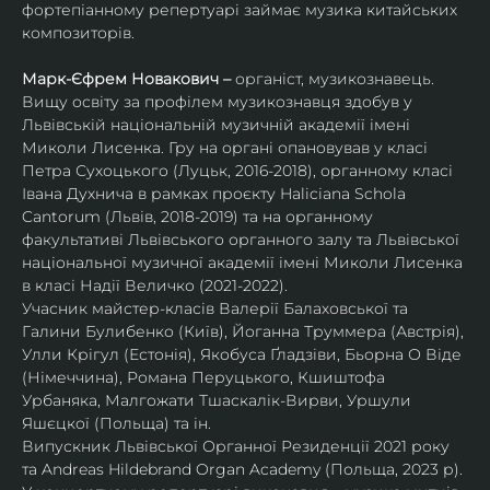
фортепіанному репертуарі займає музика китайських 
композиторів.
Марк-Єфрем Новакович – 
органіст, музикознавець. 
Вищу освіту за профілем музикознавця здобув у 
Львівській національній музичній академії імені 
Миколи Лисенка. Гру на органі опановував у класі 
Петра Сухоцького (Луцьк, 2016-2018), органному класі 
Івана Духнича в рамках проєкту Haliciana Schola 
Cantorum (Львів, 2018-2019) та на органному 
факультативі Львівського органного залу та Львівської 
національної музичної академії імені Миколи Лисенка 
в класі Надії Величко (2021-2022).
Учасник майстер-класів Валерії Балаховської та 
Галини Булибенко (Київ), Йоганна Труммера (Австрія), 
Улли Крігул (Естонія), Якобуса Ґладзіви, Бьорна О Віде 
(Німеччина), Романа Перуцького, Кшиштофа 
Урбаняка, Малгожати Тшаскалік-Вирви, Уршули 
Яшєцкої (Польща) та ін.
Випускник Львівської Органної Резиденції 2021 року 
та Andreas Hildebrand Organ Academy (Польща, 2023 р). 