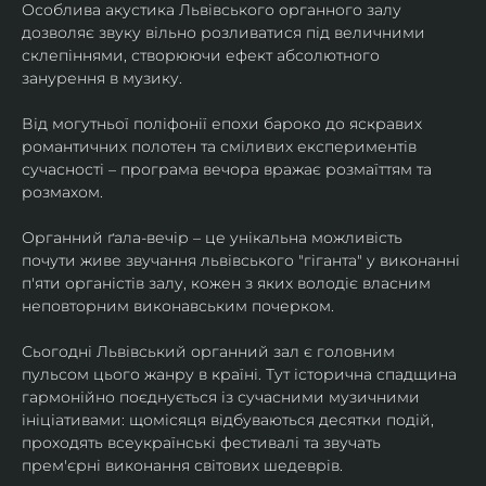
Особлива акустика Львівського органного залу 
дозволяє звуку вільно розливатися під величними 
склепіннями, створюючи ефект абсолютного 
занурення в музику.
​Від могутньої поліфонії епохи бароко до яскравих 
романтичних полотен та сміливих експериментів 
сучасності – програма вечора вражає розмаїттям та 
розмахом.
​Органний ґала-вечір – це унікальна можливість 
почути живе звучання львівського "гіганта" у виконанні 
п'яти органістів залу, кожен з яких володіє власним 
неповторним виконавським почерком.
​Сьогодні Львівський органний зал є головним 
пульсом цього жанру в країні. Тут історична спадщина 
гармонійно поєднується із сучасними музичними 
ініціативами: щомісяця відбуваються десятки подій, 
проходять всеукраїнські фестивалі та звучать 
прем'єрні виконання світових шедеврів.