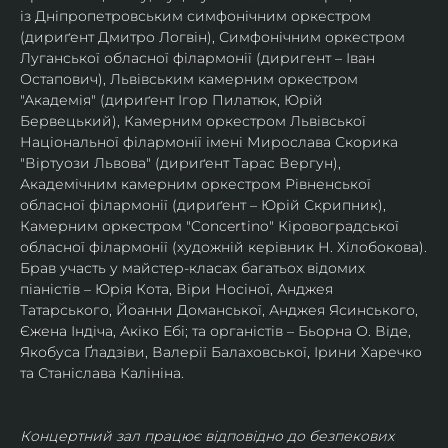
із Дніпропетровським симфонічним оркестром 
(дириґент Дмитро Логвін), Симфонічним оркестром 
Луганської обласної філармонії (диригент – Іван 
Остапович), Львівським камерним оркестром 
"Академія" (дириґент Ігор Пилатюк, Юрій 
Бервецький), Камерним оркестром Львівської 
Національної філармонії імені Мирослава Скорика 
"Віртуози Львова" (дириґент Тарас Вергун), 
Академічним камерним оркестром Рівненської 
обласної філармонії (дириґент – Юрій Скрипник), 
Камерним оркестром "Concertino" Кіровоградської 
обласної філармонії (художній керівник Н. Хілобокова).
Брав участь у майстер-класах багатьох відомих 
піаністів – Юрія Кота, Віри Носіної, Анджея 
Татарського, Йоанни Доманської, Анджея Ясинського, 
Єжена Індіча, Акіко Ебі; та органістів – Бьорна О. Віде, 
Якобуса Ґладзіви, Валерії Балаховської, Ірини Харечко 
та Станіслава Калініна.
Концертний зал працює відповідно до безпекових 