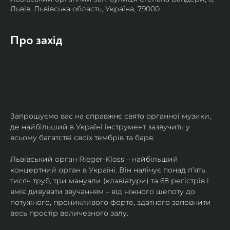
Львів, Львівська область, Україна, 79000
Про захід
Запрошуємо вас на справжнє свято органної музики, 
де найбільший в Україні інструмент зазвучить у 
всьому багатстві своїх тембрів та барв.
​Львівський орган Rieger-Kloss – найбільший 
концертний орган в Україні. Він налічує понад пʼять 
тисяч труб, три мануали (клавіатури) та 68 регістрів і 
вміє дивувати звучанням – від ніжного шепоту до 
потужного, проникливого форте, здатного заповнити 
весь простір величезного залу.