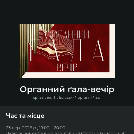
Органний ґала-вечір
ср, 23 вер.
  |  
Львівський органний зал
Час та місце
23 вер. 2026 р., 19:00 – 20:00
Львівський органний зал, вулиця Степана Бандери, 8,