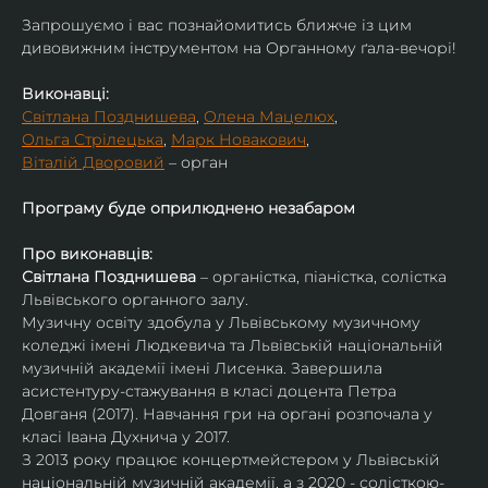
​Запрошуємо і вас познайомитись ближче із цим 
дивовижним інструментом на Органному ґала-вечорі!
Виконавці:
Світлана Позднишева
, 
Олена Мацелюх
,
Ольга Стрілецька
, 
Марк Новакович
,
Віталій Дворовий
 – орган
Програму буде оприлюднено незабаром
Про виконавців:
Світлана Позднишева
 – органістка, піаністка, солістка 
Львівського органного залу.
Музичну освіту здобула у Львівському музичному 
коледжі імені Людкевича та Львівській національній 
музичній академії імені Лисенка. Завершила 
асистентуру-стажування в класі доцента Петра 
Довганя (2017). Навчання гри на органі розпочала у 
класі Івана Духнича у 2017.
З 2013 року працює концертмейстером у Львівській 
національній музичній академії, а з 2020 - солісткою-