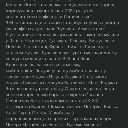
Миколи Лисенка за двома спеціальностями: хорове 
дириґування та фортепіано. 2024 року під 
керівництвом професорки Ластовецької 
З.М. захистила дисертацію та здобула ступінь доктора 
філософії в галузі знань "Культура й мистецтво".
Є учасницею фестивалів органної та камерної музики 
у Львові, Чернівцях, Луцьку та Рівному. Виступала в 
Польщі, Словаччині, Франції, Китаї та Гонконгу, в 
останньому двічі була членом журі на міжнародному 
конкурсі молодих талантів Belt and Road.
Вдосконалювала свою виконавську 
майстерність, беручи участь у майстер-класах у 
професорів Анджея Пікуля, Анджея Татарського, 
Анджея Ясінського, Урсули Барткевич, Марії Ердман.
Значну частину репертуару Ольги складають твори 
композиторів епохи бароко, зокрема Йоганна 
Себастьяна Баха, твори композиторів XX–XXI 
ст., зокрема Кароля Шимановського, Петеріса Васкса, 
Арво Пярта, Петера Махайдіка (є 
першовиконавицею окремих фортепіанних творів 
Петера Махайдіка в Україні). Вагоме місце в її 