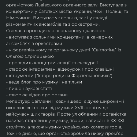
органісткою Львівського органного залу. Виступала з 
концертами у багатьох містах України, Чехії, Польщі та 
Німеччини. Виступає як сольно, так і у складі 
різноманітних ансамблів та з оркестрами.​
Світлана проводить різнопланову діяльність:
- виступає з сольними концертами, в камерних 
ансамблях, з оркестрами
- у фортепіанному та органному дуеті “Світлотінь” із 
Ольгою Стрілецькою
- проводить концерти-лекції та екскурсії
- створює інтерактивні відеоуроки про клавішні 
інструменти (“Історії родини Фортепіановичів”) 
- веде блог про музику і не тільки
- пише наукові статті
- створює відео про органи
Репертуар Світлани Позднишевої є дуже широким і 
охоплює всі епохи: від музики XVII століття до 
найсучасніших творів. Проте улюбленими органістка 
називає старовинну музику, твори, написані в XX-XXI 
століттях, а також музику українських композиторів. 
Тож не дивно, що органістка зробила низку прем’єр 