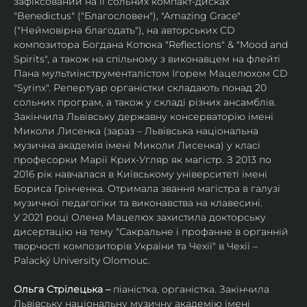
зафіксований на її сольних компакт-дисках 
"Benedictus" ("Благословен"), "Amazing Grace" 
("Неймовірна благодать"), на авторських CD 
композитора Богдана Котюка "Reflections" & "Mood and 
Spirits", а також на спільному з виконавцем на флейті 
Пана мультиінструменталістом Ігорем Мацелюхом CD 
"Syrinx". Репертуар органістки складають понад 20 
сольних програм, а також у складі різних ансамблів.
Закінчила Львівську державну консерваторію імені 
Миколи Лисенка (зараз – Львівська національна 
музична академія імені Миколи Лисенка) у класі 
професорки Марії Крих-Угляр як магістр. З 2013 по 
2016 рік навчалася в Київському університеті імені 
Бориса Грінченка. Отримала звання магістра в галузі 
музичної педагогіки та виконавства на клавесині.
У 2021 році Олена Мацелюх захистила докторську 
дисертацію на тему "Сакральне і профанне в органній 
творчості композиторів України та Чехії" в Чехії – 
Palacký University Olomouc.
Ольга Стрілецька – 
піаністка, органістка. Закінчила 
Львівську національну музичну академію імені 