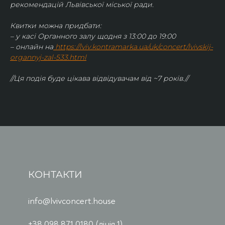
рекомендацій Львівської міської ради.
Квитки можна придбати:
– у касі Органного залу щодня з 13:00 до 19:00
– онлайн на
https://lviv.kontramarka.ua/uk/concert/lvivskij-
organnyj-zal-533.html
//Ця подія буде цікава відвідувачам від ~7 років.//
КОНТАКТИ
info@lvivconcert.house
+38 098 871 0180 (лінія 1)