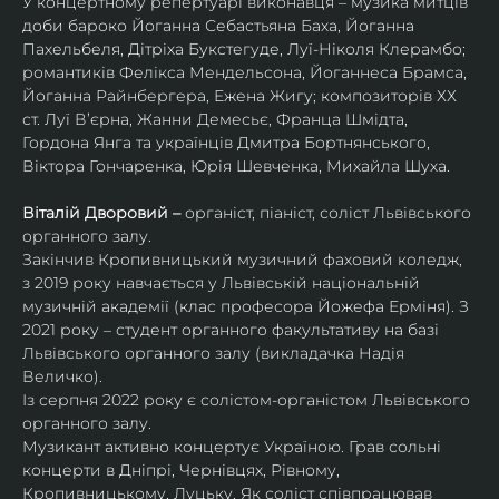
У концертному репертуарі виконавця – музика митців 
доби бароко Йоганна Себастьяна Баха, Йоганна 
Пахельбеля, Дітріха Букстегуде, Луї-Ніколя Клерамбо; 
романтиків Фелікса Мендельсона, Йоганнеса Брамса, 
Йоганна Райнбергера, Ежена Жигу; композиторів ХХ 
ст. Луї В’єрна, Жанни Демесьє, Франца Шмідта, 
Гордона Янга та українців Дмитра Бортнянського, 
Віктора Гончаренка, Юрія Шевченка, Михайла Шуха.
Віталій Дворовий – 
органіст, піаніст, соліст Львівського 
органного залу.
Закінчив Кропивницький музичний фаховий коледж, 
з 2019 року навчається у Львівській національній 
музичній академії (клас професора Йожефа Ерміня). З 
2021 року – студент органного факультативу на базі 
Львівського органного залу (викладачка Надія 
Величко).
Із серпня 2022 року є солістом-органістом Львівського 
органного залу.
Музикант активно концертує Україною. Грав сольні 
концерти в Дніпрі, Чернівцях, Рівному, 
Кропивницькому, Луцьку. Як соліст співпрацював 