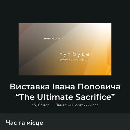
Виставка Івана Поповича
“The Ultimate Sacrifice”
сб, 05 вер.
  |  
Львівський органний зал
Час та місце