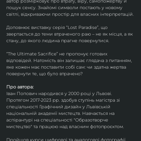
автор розмірковує про втрату, віру, самопожертву й 
пошук сенсу. Знайомі символи постають у новому 
світлі, відкриваючи простір для власних інтерпретацій.
Доповнює виставку серія “Lost Paradise”, що 
звертається до теми втраченого раю – не як місця, а як 
стану, до якого людина прагне повернутися.
“The Ultimate Sacrifice” не пропонує готових 
відповідей. Натомість він залишає глядача з питанням, 
яке кожен має поставити собі сам: чи здатна жертва 
повернути те, що було втрачено?
Про автора:
Іван Попович народився у 2000 році у Львові. 
Протягом 2017-2023 рр. здобув ступінь магістра зі 
спеціальності Графічний дизайн у Львівській 
національній академії мистецтв. Навчається на 
аспірантурі на спеціальності "Образотворче 
мистецтво" та працюю над власним фотопроєктом.
Пройшов курси цифрової та аналогової фотографії. 