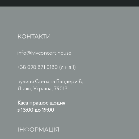
КОНТАКТИ
info@lvivconcert.house
+38 098 871 0180 (лінія 1)
вулиця Степана Бандери 8,
Львів, Україна, 79013
Каса працює щодня
з 13:00 до 19:00
ІНФОРМАЦІЯ