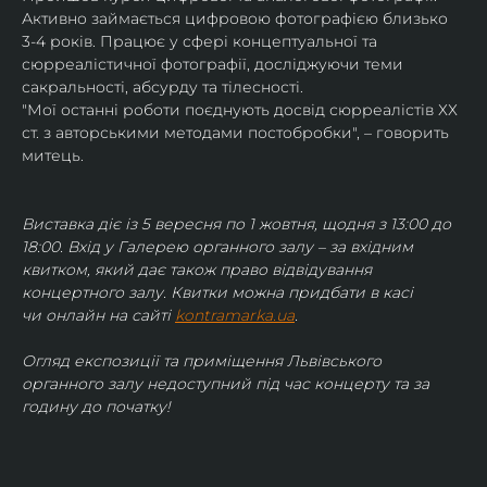
Активно займається цифровою фотографією близько 
3-4 років. Працює у сфері концептуальної та 
сюрреалістичної фотографії, досліджуючи теми 
сакральності, абсурду та тілесності.
"Мої останні роботи поєднують досвід сюрреалістів ХХ 
ст. з авторськими методами постобробки", – говорить 
митець.
Виставка діє із 5 вересня по 1 жовтня, щодня з 13:00 до 
18:00. Вхід у Галерею органного залу – за вхідним 
квитком, який дає також право відвідування 
концертного залу. Квитки можна придбати в касі 
чи онлайн на сайті 
kontramarka.ua
.
Огляд експозиції та приміщення Львівського 
органного залу недоступний під час концерту та за 
годину до початку!