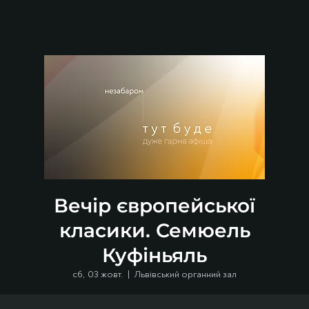
Вечір європейської
класики. Семюель
Куфіньяль
сб, 03 жовт.
  |  
Львівський органний зал