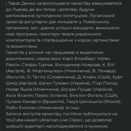
і Тарас Демко запропонували оркестру евакуюватися 
до Львова, де він тепер і дотепер, будучи 
релокованою культурною інституцією. Луганський 
оркестр регулярно дає концерти у Львівському 
органному залі, даючи успішні концерти, виконуючи 
нові програми, прем’єри творів українських 
композиторів та співпрацюючи з хором, органістами 
та вокалістами.
Оркестр у різний час працював із видатними 
дириґентами, серед яких: Карл Еліазберг, Натан 
Рахлін, Стефан Турчак, Володимир Кожухар, К. Етті 
(Австрія), Ф. Моргенштерн (Німеччина), В. Ленардс 
(Бельгія), О. Трглік (Словаччина), Д. Клайн (США), Курт 
Шмід (Австрія), Євген Тутевич (Україна), П’єр Піхлєр, 
Назар Яцків (Німеччина), Богдан Пущак (Україна), 
Хосе Вісенто Перес (Іспанія), Вінстон Фогель (США), 
Лучано Камарго (Бразилія), Такуя Шигешита (Японія), 
Робін Енгелен (Німеччина) та інші.
Записи виступів оркестру постійно публікуються на 
YouTube-каналі Ukrainian Live Classic, що дозволяє 
ширшій аудиторії насолоджуватися їх музикою​.