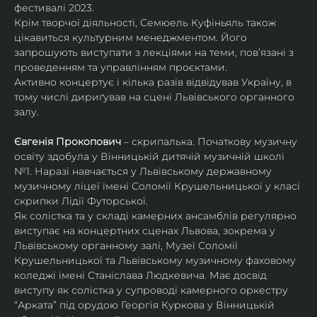
фестивалі 2023.
Крім творчої діяльності, Семюель Куфіньяль також 
цікавиться культурним менеджментом. Його 
запрошують виступати з лекціями на теми, пов’язані з 
проведенням та управлінням проєктами.
Активно концертує і кілька разів відвідував Україну, в 
тому числі дириґував на сцені Львівського органного 
залу. 
Євгенія Прокопович
 – скрипалька. Початкову музичну 
освіту здобула у Вінницькій дитячій музичній школі 
№1. Наразі навчається у Львівському державному 
музичному ліцеї імені Соломії Крушельницької у класі 
скрипки Лідії Футорської.
Як солістка та у складі камерних ансамблів регулярно 
виступає на концертних сценах Львова, зокрема у 
Львівському органному залі, Музеї Соломії 
Крушельницької та Львівському музичному фаховому 
коледжі імені Станіслава Людкевича. Має досвід 
виступу як солістка у супроводі камерного оркестру 
“Арката” під орудою Георгія Куркова у Вінницькій 