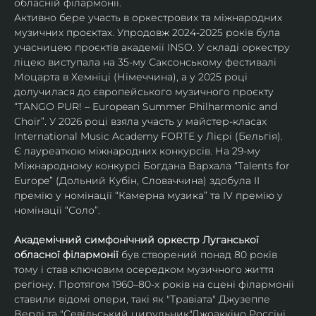
обласній філармонії.
Активно бере участь в оркестрових та міжнародних 
музичних проєктах. Упродовж 2024-2025 років була 
учасницею проєктів академії INSO. У складі оркестру 
ліцею виступала на 35-му Саксонському фестивалі 
Моцарта в Хемніці (Німеччина), а у 2025 році 
долучилася до європейського музичного проєкту 
“TANGO PUR! – European Summer Philharmonic and 
Choir”. У 2026 році взяла участь у майстер-класах 
International Music Academy FORTE у Лієрі (Бельгія).
Є лауреаткою міжнародних конкурсів. На 29-му 
Міжнародному конкурсі Богдана Вархала “Talents for 
Europe” (Дольний Кубін, Словаччина) здобула ІІ 
премію у номінації “Камерна музика” та IV премію у 
номінації “Соло”.
Академічний симфонічний оркестр Луганської 
обласної філармонії
 був створений понад 80 років 
тому і став ключовим осередком музичного життя 
регіону. Протягом 1960–80-х років на сцені філармонії 
ставили відомі опери, такі як "Травіата" Джузеппе 
Верді та "Севільський цирульник"Джоаккіно Россіні. 