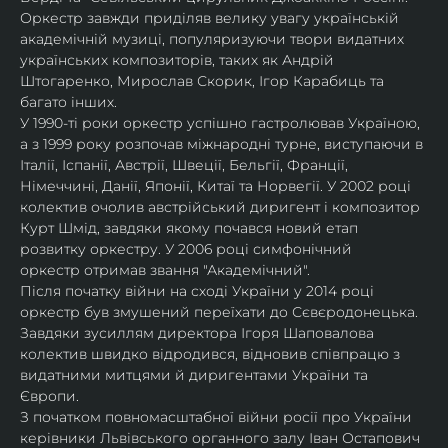
Оркестр завжди приділяв велику увагу українській 
академічній музиці, популяризуючи твори видатних 
українських композиторів, таких як Андрій 
Штогаренко, Мирослав Скорик, Ігор Карабиць та 
багато інших.
У 1990-ті роки оркестр успішно гастролював Україною, 
а з 1999 року розпочав міжнародні турне, виступаючи в 
Італії, Іспанії, Австрії, Швеції, Бельгії, Франції, 
Німеччині, Данії, Японії, Китаї та Норвегії. У 2002 році 
колектив очолив австрійський диригент і композитор 
Курт Шмід, завдяки якому почався новий етап 
розвитку оркестру. У 2006 році симфонічний 
оркестр отримав звання "Академічний".
Після початку війни на сході України у 2014 році 
оркестр був змушений переїхати до Сєвєродонецька. 
Завдяки зусиллям директора Ігоря Шаповалова 
колектив швидко відродився, відновив співпрацю з 
видатними митцями й диригентами України та 
Європи.
З початком повномасштабної війни росії про України 
керівники Львівського органного залу Іван Остапович 