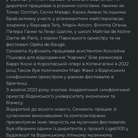
дириґент працював із різними солістами, такими як 
Томас Оспітал, Селім Мазарі, Каоко Амано та іншими. 
Брав активну участь у різноманітних майстеркласах, 
зокрема у Бернара Тету, Марін Алсоп, Філіппа Огена, 
Петера Ганке та Генрі Шалле, у школі Maîtrise de Notre-
Dame de Paris, з хором Паризького оркестру та на 
фестивалі Opéra de Baugé.
Семюель Куфіньяль працював асистентом Хоссейна 
Пішкара для відродження “Кармен” Бізе режисера 
Баррі Коскі в Королівській опері в Копенгагені в 2022 
році.Також був помічником Марі Жако з Віденським 
симфонічним оркестром у рамках фестивалю в 
Брегенці. 
З жовтня 2023 року очолює Академічний симфонічний 
оркестр Віденського університету економіки та 
бізнесу.
Відкритий до всього нового, Семюель працює зі 
сучасними виконавцями та композиторами, 
презентуючи їхню творчість на музичних фестивалях. 
Був обраним одним із дириґентів у проєкті Ligeti100 у 
Будапешті та Віденському літньому музичному 