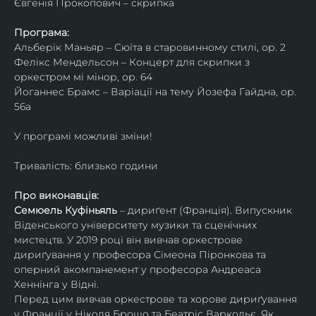
Євгенія Прокопович – скрипка
Програма:
Альберік Маньяр – Сюїта в старовинному стилі, ор. 2
Фелікс Мендельсон – Концерт для скрипки з 
оркестром мі мінор, ор. 64
Йоганнес Брамс – Варіації на тему Йозефа Гайдна, ор. 
56a
У програмі можливі зміни!
Тривалість: близько години
Про виконавців:
Семюель Куфіньяль
 – дириґент (Франція). Випускник 
Віденського університету музики та сценічних 
мистецтв. У 2019 році він вивчав оркестрове 
дириґування у професора Сімеона Піронкова та 
оперний акомпанемент у професора Андреаса 
Хеннінга у Відні.
Перед цим вивчав оркестрове та хорове дириґування 
у Франції у Ніколя Брошо та Беатріс Варкольє. Як 