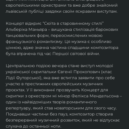
європейськими оркестрами та вже добре знайомий 
львівській публіці завдяки своїм яскравим виступам. 
Концерт відкриє “Сюїта в старовинному стилі” 
Альберіка Маньяра – вишукана стилізація барокових 
танцювальних форм, переосмислених мовою 
французького романтизму. Ця музика є особливо 
цінною, адже значна частина спадщини композитора 
була втрачена під час Першої світової війни. 
Центральною подією вечора стане виступ молодої 
української скрипальки Євгенії Прокопович (клас 
Лідії Футорської), яка вже встигла заявити про себе 
участю в престижних європейських музичних 
проєктах. У її виконанні прозвучить Концерт для 
скрипки з оркестром мі мінор Фелікса Мендельсона – 
один із найвідоміших творів романтичного 
репертуару, який став новаторським для свого часу. 
Поєднавши частини без пауз, композитор створив 
безперервний музичний розвиток, який не відпускає 
слухача до останньої ноти. 