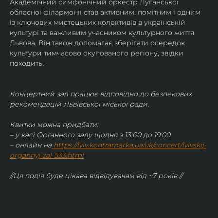
Академічний симфонічний оркестр Луганської 
обласної філармонії став активним, помітним і одним 
із ключових мистецьких колективів в українській 
культурі та важливим учасником культурного життя 
Львова. Він також допомагає зберігати осередок 
культури тимчасово окупованого регіону, звідки 
походить.
Концертний зал працює відповідно до безпекових 
рекомендацій Львівської міської ради.
Квитки можна придбати:
– у касі Органного залу щодня з 13:00 до 19:00
– онлайн на
https://lviv.kontramarka.ua/uk/concert/lvivskij-
organnyj-zal-533.html
//Ця подія буде цікава відвідувачам від ~7 років.//