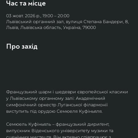
Час та місце
03 жовт. 2026 р., 19:00 – 20:00
Львівський органний зал, вулиця Степана Бандери, 8,
Львів, Львівська область, Україна, 79000
Про захід
Французький шарм і шедеври європейської класики 
у Львівському органному залі: Академічний 
симфонічний оркестр Луганської філармонії 
виступить під орудою Семюеля Куфіньяля.
Семюель Куфіньяль – французький дириґент, 
випускник Віденського університету музики та 
сценічних мистецтв. Він активно співпрацює з 