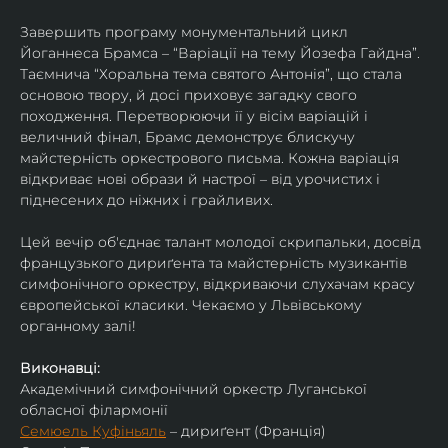
Завершить програму монументальний цикл 
Йоганнеса Брамса – “Варіації на тему Йозефа Гайдна”. 
Таємнича “Хоральна тема святого Антонія”, що стала 
основою твору, й досі приховує загадку свого 
походження. Перетворюючи її у вісім варіацій і 
величний фінал, Брамс демонструє блискучу 
майстерність оркестрового письма. Кожна варіація 
відкриває нові образи й настрої – від урочистих і 
піднесених до ніжних і грайливих. 
Цей вечір об'єднає талант молодої скрипальки, досвід 
французького дириґента та майстерність музикантів 
симфонічного оркестру, відкриваючи слухачам красу 
європейської класики. Чекаємо у Львівському 
органному залі!
Виконавці:
Академічний симфонічний оркестр Луганської 
обласної філармонії
Семюель Куфіньяль
 – дириґент (Франція)