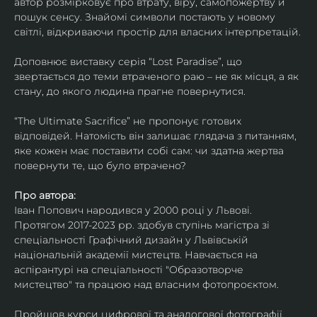
автор розмірковує про втрату, віру, самопожертву й 
пошук сенсу. Знайомі символи постають у новому 
світлі, відкриваючи простір для власних інтерпретацій.
Доповнює виставку серія “Lost Paradise”, що 
звертається до теми втраченого раю – не як місця, а як 
стану, до якого людина прагне повернутися.
“The Ultimate Sacrifice” не пропонує готових 
відповідей. Натомість він залишає глядача з питанням, 
яке кожен має поставити собі сам: чи здатна жертва 
повернути те, що було втрачено?
Про автора:
Іван Попович народився у 2000 році у Львові. 
Протягом 2017-2023 рр. здобув ступінь магістра зі 
спеціальності Графічний дизайн у Львівській 
національній академії мистецтв. Навчається на 
аспірантурі на спеціальності "Образотворче 
мистецтво" та працюю над власним фотопроєктом.
Пройшов курси цифрової та аналогової фотографії. 