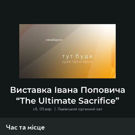
Виставка Івана Поповича
“The Ultimate Sacrifice”
сб, 05 вер.
  |  
Львівський органний зал
Час та місце