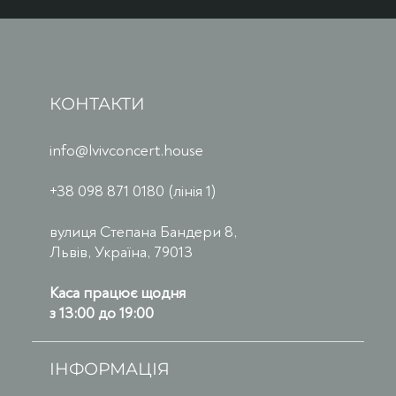
КОНТАКТИ
info@lvivconcert.house
+38 098 871 0180 (лінія 1)
вулиця Степана Бандери 8,
Львів, Україна, 79013
Каса працює щодня
з 13:00 до 19:00
ІНФОРМАЦІЯ