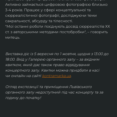
Активно займається цифровою фотографією близько 
3-4 років. Працює у сфері концептуальної та 
сюрреалістичної фотографії, досліджуючи теми 
сакральності, абсурду та тілесності.
"Мої останні роботи поєднують досвід сюрреалістів ХХ 
ст. з авторськими методами постобробки", – говорить 
митець.
Виставка діє із 5 вересня по 1 жовтня, щодня з 13:00 до 
18:00. Вхід у Галерею органного залу – за вхідним 
квитком, який дає також право відвідування 
концертного залу. Квитки можна придбати в касі 
чи онлайн на сайті 
kontramarka.ua
.
Огляд експозиції та приміщення Львівського 
органного залу недоступний під час концерту та за 
годину до початку!