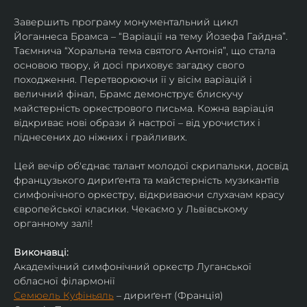
Завершить програму монументальний цикл 
Йоганнеса Брамса – “Варіації на тему Йозефа Гайдна”. 
Таємнича “Хоральна тема святого Антонія”, що стала 
основою твору, й досі приховує загадку свого 
походження. Перетворюючи її у вісім варіацій і 
величний фінал, Брамс демонструє блискучу 
майстерність оркестрового письма. Кожна варіація 
відкриває нові образи й настрої – від урочистих і 
піднесених до ніжних і грайливих. 
Цей вечір об'єднає талант молодої скрипальки, досвід 
французького дириґента та майстерність музикантів 
симфонічного оркестру, відкриваючи слухачам красу 
європейської класики. Чекаємо у Львівському 
органному залі!
Виконавці:
Академічний симфонічний оркестр Луганської 
обласної філармонії
Семюель Куфіньяль
 – дириґент (Франція)