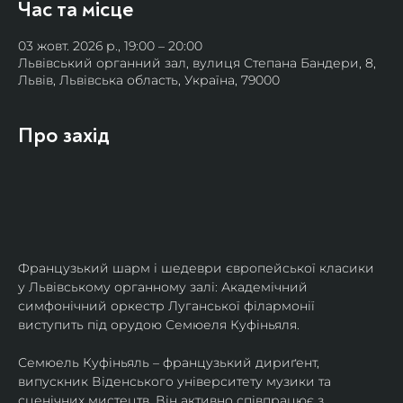
Час та місце
03 жовт. 2026 р., 19:00 – 20:00
Львівський органний зал, вулиця Степана Бандери, 8,
Львів, Львівська область, Україна, 79000
Про захід
Французький шарм і шедеври європейської класики 
у Львівському органному залі: Академічний 
симфонічний оркестр Луганської філармонії 
виступить під орудою Семюеля Куфіньяля.
Семюель Куфіньяль – французький дириґент, 
випускник Віденського університету музики та 
сценічних мистецтв. Він активно співпрацює з 