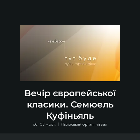
Вечір європейської
класики. Семюель
Куфіньяль
сб, 03 жовт.
  |  
Львівський органний зал