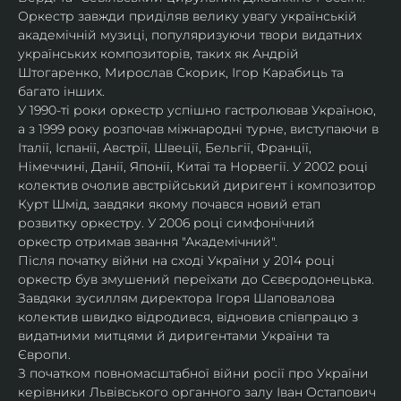
Оркестр завжди приділяв велику увагу українській 
академічній музиці, популяризуючи твори видатних 
українських композиторів, таких як Андрій 
Штогаренко, Мирослав Скорик, Ігор Карабиць та 
багато інших.
У 1990-ті роки оркестр успішно гастролював Україною, 
а з 1999 року розпочав міжнародні турне, виступаючи в 
Італії, Іспанії, Австрії, Швеції, Бельгії, Франції, 
Німеччині, Данії, Японії, Китаї та Норвегії. У 2002 році 
колектив очолив австрійський диригент і композитор 
Курт Шмід, завдяки якому почався новий етап 
розвитку оркестру. У 2006 році симфонічний 
оркестр отримав звання "Академічний".
Після початку війни на сході України у 2014 році 
оркестр був змушений переїхати до Сєвєродонецька. 
Завдяки зусиллям директора Ігоря Шаповалова 
колектив швидко відродився, відновив співпрацю з 
видатними митцями й диригентами України та 
Європи.
З початком повномасштабної війни росії про України 
керівники Львівського органного залу Іван Остапович 