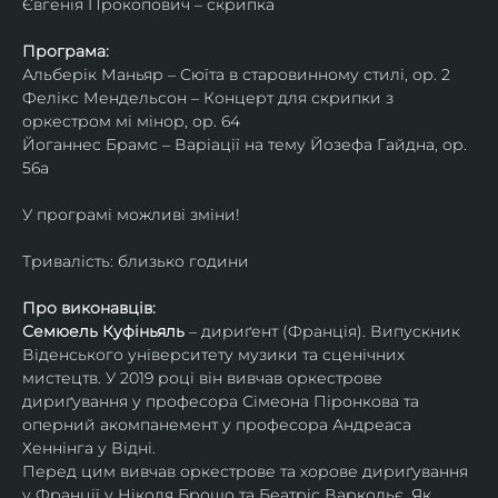
Євгенія Прокопович – скрипка
Програма:
Альберік Маньяр – Сюїта в старовинному стилі, ор. 2
Фелікс Мендельсон – Концерт для скрипки з 
оркестром мі мінор, ор. 64
Йоганнес Брамс – Варіації на тему Йозефа Гайдна, ор. 
56a
У програмі можливі зміни!
Тривалість: близько години
Про виконавців:
Семюель Куфіньяль
 – дириґент (Франція). Випускник 
Віденського університету музики та сценічних 
мистецтв. У 2019 році він вивчав оркестрове 
дириґування у професора Сімеона Піронкова та 
оперний акомпанемент у професора Андреаса 
Хеннінга у Відні.
Перед цим вивчав оркестрове та хорове дириґування 
у Франції у Ніколя Брошо та Беатріс Варкольє. Як 