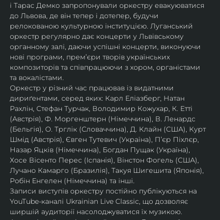
і Тарас Демко запропонували оркестру евакуюватися 
до Львова, де він тепер і дотепер, будучи 
релокованою культурною інституцією. Луганський 
оркестр регулярно дає концерти у Львівському 
органному залі, даючи успішні концерти, виконуючи 
нові програми, прем’єри творів українських 
композиторів та співпрацюючи з хором, органістами 
та вокалістами.
Оркестр у різний час працював із видатними 
дириґентами, серед яких: Карл Еліазберг, Натан 
Рахлін, Стефан Турчак, Володимир Кожухар, К. Етті 
(Австрія), Ф. Моргенштерн (Німеччина), В. Ленардс 
(Бельгія), О. Трглік (Словаччина), Д. Клайн (США), Курт 
Шмід (Австрія), Євген Тутевич (Україна), П’єр Піхлєр, 
Назар Яцків (Німеччина), Богдан Пущак (Україна), 
Хосе Вісенто Перес (Іспанія), Вінстон Фогель (США), 
Лучано Камарго (Бразилія), Такуя Шигешита (Японія), 
Робін Енгелен (Німеччина) та інші.
Записи виступів оркестру постійно публікуються на 
YouTube-каналі Ukrainian Live Classic, що дозволяє 
ширшій аудиторії насолоджуватися їх музикою​.