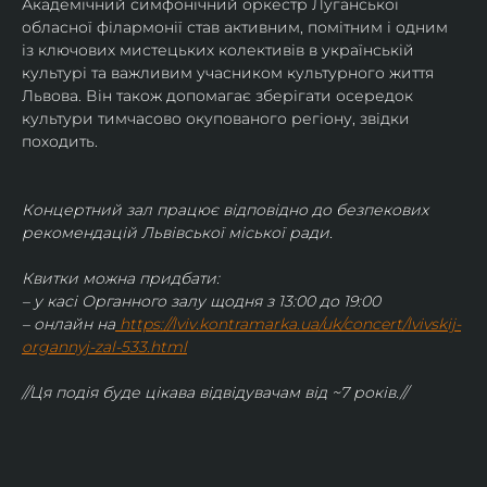
Академічний симфонічний оркестр Луганської 
обласної філармонії став активним, помітним і одним 
із ключових мистецьких колективів в українській 
культурі та важливим учасником культурного життя 
Львова. Він також допомагає зберігати осередок 
культури тимчасово окупованого регіону, звідки 
походить.
Концертний зал працює відповідно до безпекових 
рекомендацій Львівської міської ради.
Квитки можна придбати:
– у касі Органного залу щодня з 13:00 до 19:00
– онлайн на
https://lviv.kontramarka.ua/uk/concert/lvivskij-
organnyj-zal-533.html
//Ця подія буде цікава відвідувачам від ~7 років.//