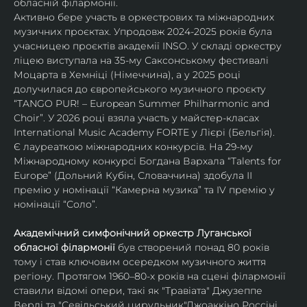
обласній філармонії.
Активно бере участь в оркестрових та міжнародних 
музичних проєктах. Упродовж 2024-2025 років була 
учасницею проєктів академії INSO. У складі оркестру 
ліцею виступала на 35-му Саксонському фестивалі 
Моцарта в Хемніці (Німеччина), а у 2025 році 
долучилася до європейського музичного проєкту 
“TANGO PUR! – European Summer Philharmonic and 
Choir”. У 2026 році взяла участь у майстер-класах 
International Music Academy FORTE у Лієрі (Бельгія).
Є лауреаткою міжнародних конкурсів. На 29-му 
Міжнародному конкурсі Богдана Вархала “Talents for 
Europe” (Дольний Кубін, Словаччина) здобула ІІ 
премію у номінації “Камерна музика” та IV премію у 
номінації “Соло”.
Академічний симфонічний оркестр Луганської 
обласної філармонії
 був створений понад 80 років 
тому і став ключовим осередком музичного життя 
регіону. Протягом 1960–80-х років на сцені філармонії 
ставили відомі опери, такі як "Травіата" Джузеппе 
Верді та "Севільський цирульник"Джоаккіно Россіні. 