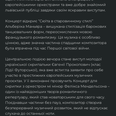
європейськими оркестрами та вже добре знайомий 
львівській публіці завдяки своїм яскравим виступам. 
Концерт відкриє “Сюїта в старовинному стилі” 
Альберіка Маньяра – вишукана стилізація барокових 
танцювальних форм, переосмислених мовою 
французького романтизму. Ця музика є особливо 
цінною, адже значна частина спадщини композитора 
була втрачена під час Першої світової війни. 
Центральною подією вечора стане виступ молодої 
української скрипальки Євгенії Прокопович (клас 
Лідії Футорської), яка вже встигла заявити про себе 
участю в престижних європейських музичних 
проєктах. У її виконанні прозвучить Концерт для 
скрипки з оркестром мі мінор Фелікса Мендельсона – 
один із найвідоміших творів романтичного 
репертуару, який став новаторським для свого часу. 
Поєднавши частини без пауз, композитор створив 
безперервний музичний розвиток, який не відпускає 
слухача до останньої ноти. 