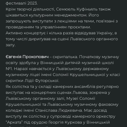
фестивалі 2023.
Крім творчої діяльності, Семюель Куфіньяль також 
цікавиться культурним менеджментом. Його 
запрошують виступати з лекціями на теми, пов’язані з 
проведенням та управлінням проєктами.
Активно концертує і кілька разів відвідував Україну, в 
тому числі дириґував на сцені Львівського органного 
залу. 
Євгенія Прокопович
 – скрипалька. Початкову музичну 
освіту здобула у Вінницькій дитячій музичній школі 
№1. Наразі навчається у Львівському державному 
музичному ліцеї імені Соломії Крушельницької у класі 
скрипки Лідії Футорської.
Як солістка та у складі камерних ансамблів регулярно 
виступає на концертних сценах Львова, зокрема у 
Львівському органному залі, Музеї Соломії 
Крушельницької та Львівському музичному фаховому 
коледжі імені Станіслава Людкевича. Має досвід 
виступу як солістка у супроводі камерного оркестру 
“Арката” під орудою Георгія Куркова у Вінницькій 