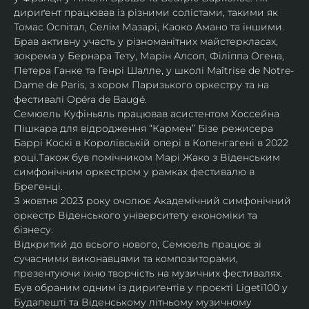
дириґент працював із різними солістами, такими як 
Томас Оспітал, Селім Мазарі, Каоко Амано та іншими. 
Брав активну участь у різноманітних майстеркласах, 
зокрема у Бернара Тету, Марін Алсоп, Філіппа Огена, 
Петера Ганке та Генрі Шалле, у школі Maîtrise de Notre-
Dame de Paris, з хором Паризького оркестру та на 
фестивалі Opéra de Baugé.
Семюель Куфіньяль працював асистентом Хоссейна 
Пішкара для відродження “Кармен” Бізе режисера 
Баррі Коскі в Королівській опері в Копенгагені в 2022 
році.Також був помічником Марі Жако з Віденським 
симфонічним оркестром у рамках фестивалю в 
Брегенці. 
З жовтня 2023 року очолює Академічний симфонічний 
оркестр Віденського університету економіки та 
бізнесу.
Відкритий до всього нового, Семюель працює зі 
сучасними виконавцями та композиторами, 
презентуючи їхню творчість на музичних фестивалях. 
Був обраним одним із дириґентів у проєкті Ligeti100 у 
Будапешті та Віденському літньому музичному 