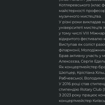
Котляревського (клас ф
майстерності професорки
музичного мистецтва.
У різні роки викладав 
університеті мистецтв 
у тому числі VIII Міжна
відкритого фестивалю-ко
Виступав як соліст раз
філармонії, Молодіжни
Брав активну участь у
Алексєєва, Сергія Едель
Як концертмейстер брав
Шютцер, Крістіана Хіль
Рабчевської, Володими
У 2016 році став стипен
стипендію Rotary Club (
З 2023 року працює кон
концертмейстер Київськ