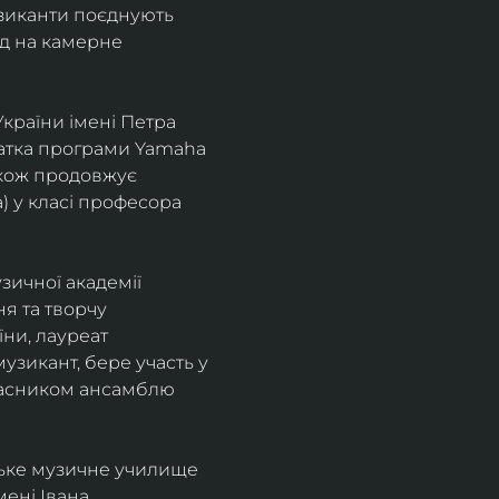
узиканти поєднують 
д на камерне 
країни імені Петра 
іатка програми Yamaha 
також продовжує 
 у класі професора 
зичної академії 
я та творчу 
ни, лауреат 
зикант, бере участь у 
учасником ансамблю 
ське музичне училище 
ені Івана 