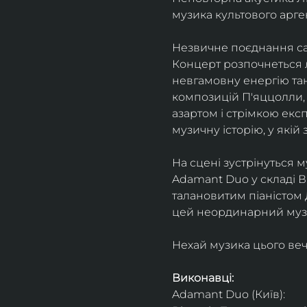
музика культового арг
Незвичне поєднання сак
Концерт розпочнеться л
невгамовну енергію танг
композицій П'яццолли, 
азартом і стрімкою експ
музичну історію, у якій 
На сцені зустрінуться м
Adamant Duo у складі Ві
талановитим піаністом
цей неординарний музи
Нехай музика цього веч
Виконавці: 
Adamant Duo (Київ): 