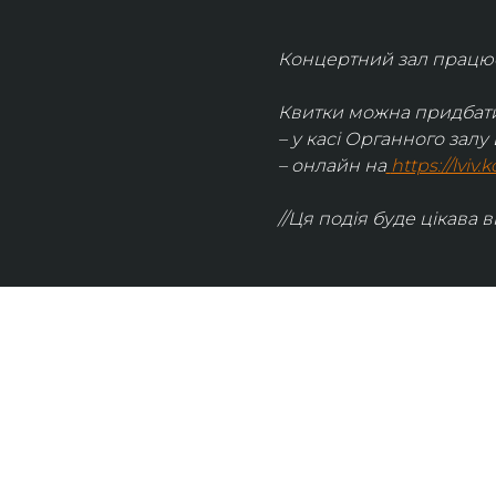
Концертний зал працює 
Квитки можна придбати
– у касі Органного залу 
– онлайн на
https://lviv
//Ця подія буде цікава в
UKRAINIAN LIVE
Наша команда з 2019 року реалізує загальнонаці
стратегію промоції української музики Ukrainian L
це: