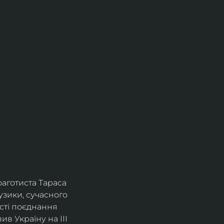
фаготиста Тараса 
зики, сучасного 
сті поєднання 
в Україну на ІІІ 