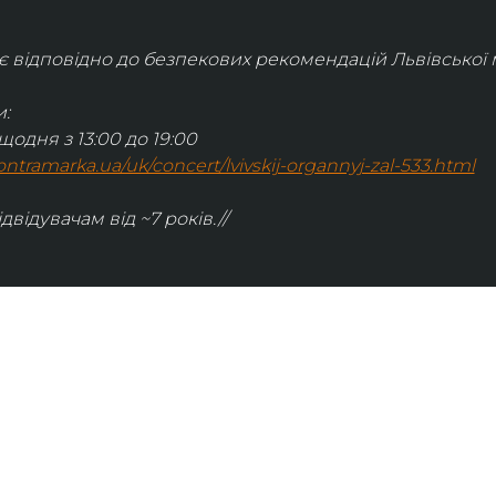
відповідно до безпекових рекомендацій Львівської м
:
щодня з 13:00 до 19:00
.kontramarka.ua/uk/concert/lvivskij-organnyj-zal-533.html
ідвідувачам від ~7 років.//
ІНФОРМАЦІЯ
ональну
команда
ive. Сьогодні
правила відвідування
як влаштовано орган