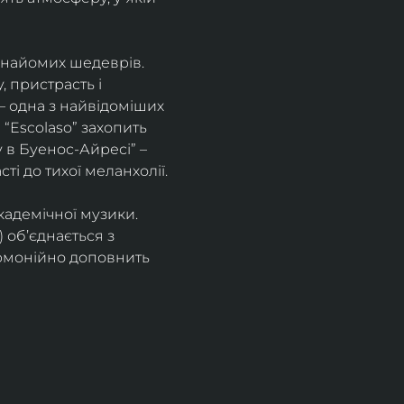
знайомих шедеврів. 
 пристрасть і 
– одна з найвідоміших 
“Escolaso” захопить 
 в Буенос-Айресі” – 
ті до тихої меланхолії. 
кадемічної музики. 
 об’єднається з 
рмонійно доповнить 