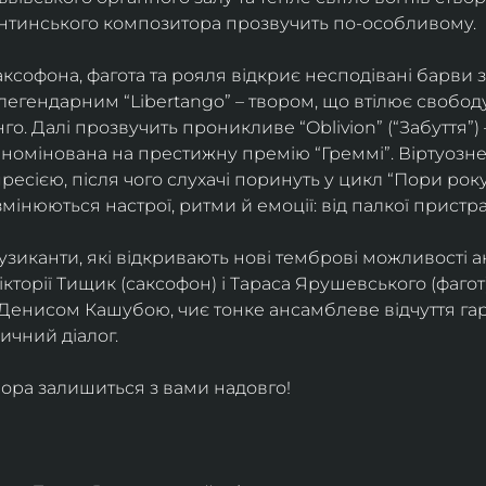
ентинського композитора прозвучить по-особливому. 
софона, фагота та рояля відкриє несподівані барви 
егендарним “Libertango” – твором, що втілює свободу,
о. Далі прозвучить проникливе “Oblivion” (“Забуття”) 
номінована на престижну премію “Греммі”. Віртуозне 
ресією, після чого слухачі поринуть у цикл “Пори року
змінюються настрої, ритми й емоції: від палкої пристрас
узиканти, які відкривають нові темброві можливості а
кторії Тищик (саксофон) і Тараса Ярушевського (фагот)
 Денисом Кашубою, чиє тонке ансамблеве відчуття га
чний діалог.
ора залишиться з вами надовго!