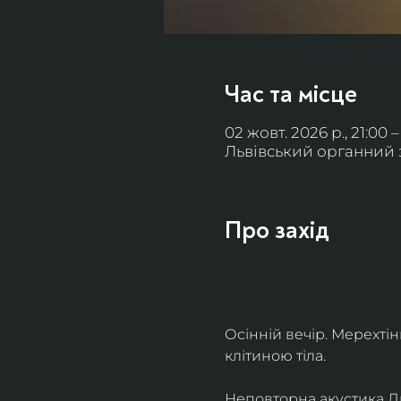
Час та місце
02 жовт. 2026 р., 21:00 –
Львівський органний за
Про захід
Осінній вечір. Мерехті
клітиною тіла. 
Неповторна акустика Льв