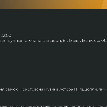
 22:00
л, вулиця Степана Бандери, 8, Львів, Львівська обл
ння свічок. Пристрасна музика Астора П`яццолли, яку
івського органного залу та тепле світло вогнів створя