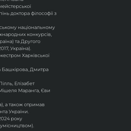
мейстерської 
інь доктора філософії з 
івському національному
іжнародних конкурсів,
раїна) та Другого
17, Україна).
кестром Харківської
а Башкірова, Дмитра
ілль, Елізабет 
 Мішеля Маранга, Єви 
), а також отримав
нта України. 
2024 року 
сумісництвом).