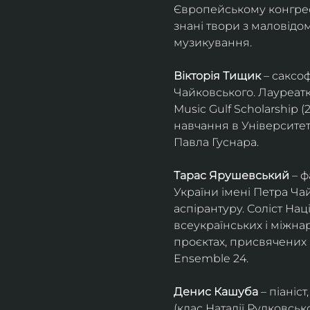
Європейському конгресі 
знані твори з маловід
музикування.
Вікторія Тищик
 – саксо
Чайковського. Лауреатк
Music Gulf Scholarship 
навчання в Університет
Павла Гуснара.
Тарас Ярушевський
 – 
України імені Петра Ча
аспірантуру. Соліст На
всеукраїнських і міжна
проєктах, присвячених 
Ensemble 24.
Денис Кашуба
 – піані
(клас Наталії Рудковськ