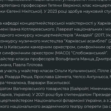
ортепіано професорки Тетяни Веркіної, клас концерт
 Євгенії Нікітської). У 2023 році здобув науковий ступ
на кафедрі концертмейстерської майстерності у Харк
імені Івана Котляревського. Лавреат національних і м
родного конкурсу концертмейстерів “Амадей” (2017, Ук
нкурсу музичного мистецтва “Харківські асамблеї” (20
ом із Київським камерним оркестром, симфонічним ор
м симфонічним оркестром (МАСО) “Слобожанський”.
 майстер-класах професорів Вольфганга Манца, Дмитр
мана, Павла Гілілова.
 участь у майстер-класах Ольги Кульчинської, Пілле Л
ца, Ріхарда Реша, Ярослава Шемета, Челсо Антуньєса,
ра Чекалюка, Варвари Васильєвої.
діатом Ваґнерівського товариства (Байройт, Німеччина
Харків, Україна). У 2021 році був стипендіатом Президе
цертмейстером Національної філармонії України, а з 
ого національного академічного театру оперети (за 