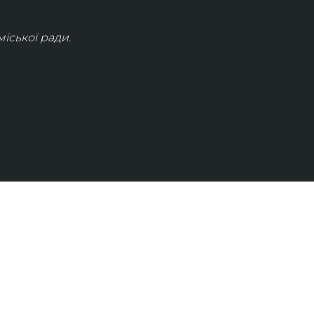
іської ради.
КОНТАКТИ
info@lvivconcert.house
+38 098 871 0180 (лінія 1)