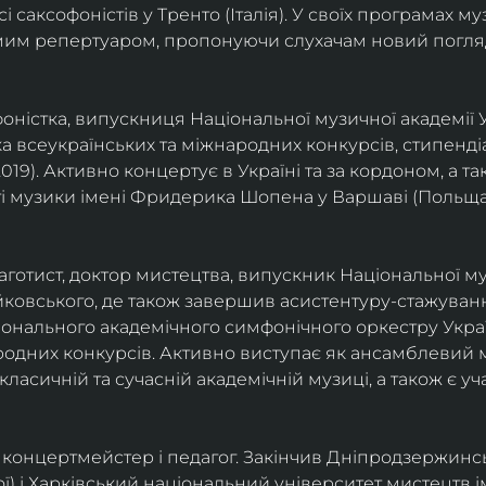
саксофоністів у Тренто (Італія). У своїх програмах м
омим репертуаром, пропонуючи слухачам новий погля
фоністка, випускниця Національної музичної академії У
а всеукраїнських та міжнародних конкурсів, стипенд
(2019). Активно концертує в Україні та за кордоном, а 
і музики імені Фридерика Шопена у Варшаві (Польща)
фаготист, доктор мистецтва, випускник Національної му
йковського, де також завершив асистентуру-стажуванн
ціонального академічного симфонічного оркестру Украї
родних конкурсів. Активно виступає як ансамблевий му
класичній та сучасній академічній музиці, а також є 
ст, концертмейстер і педагог. Закінчив Дніпродзержин
ої) і Харківський національний університет мистецтв ім