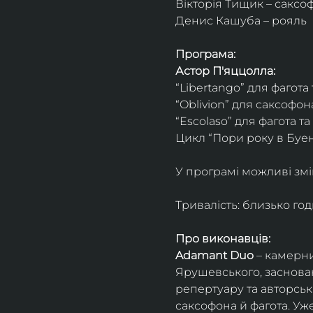
Вікторія Тищик – саксо
Денис Кашуба – рояль
Програма:
Астор П'яццолла:
“Libertango” для фагота
“Oblivion” для саксофон
“Escolaso” для фагота т
Цикл “Пори року в Буен
У програмі можливі змі
Тривалість: близько го
Про виконавців:
Adamant Duo
 – камерни
Ярушевського, заснован
репертуару та авторсь
саксофона й фагота. Уж