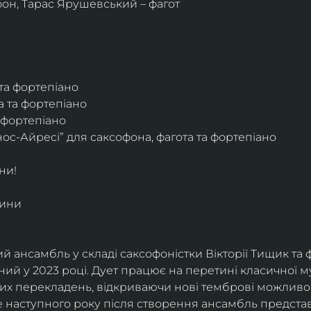
фон, Тарас Ярушевський – фагот
 та фортепіано
а та фортепіано
а фортепіано
ос-Айресі” для саксофона, фагота та фортепіано
ни!
дини
й ансамбль у складі саксофоністки Вікторії Тищик та 
ий у 2023 році. Дует працює на перетині класичної му
ких перекладень, відкриваючи нові темброві можливо
е наступного року після створення ансамбль представи