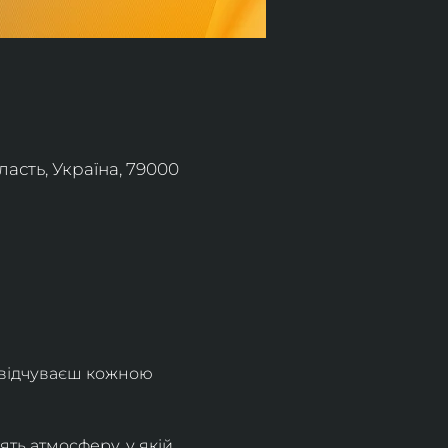
асть, Україна, 79000
 відчуваєш кожною 
ть атмосферу, у якій 