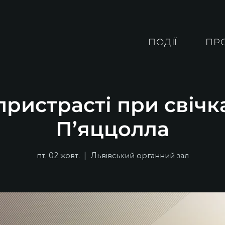
ПОДІЇ
ПР
ристрасті при свічк
П’яццолла
пт, 02 жовт.
  |  
Львівський органний зал