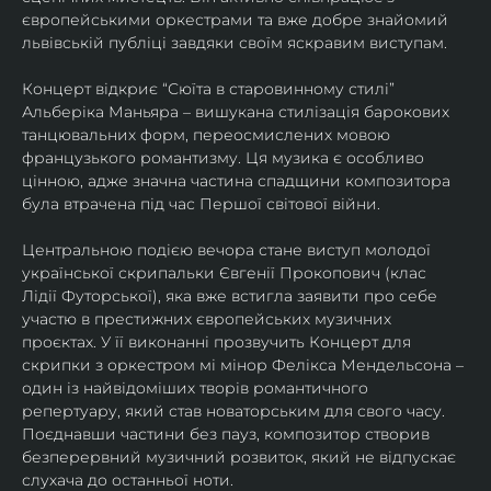
європейськими оркестрами та вже добре знайомий 
львівській публіці завдяки своїм яскравим виступам. 
Концерт відкриє “Сюїта в старовинному стилі” 
Альберіка Маньяра – вишукана стилізація барокових 
танцювальних форм, переосмислених мовою 
французького романтизму. Ця музика є особливо 
цінною, адже значна частина спадщини композитора 
була втрачена під час Першої світової війни. 
Центральною подією вечора стане виступ молодої 
української скрипальки Євгенії Прокопович (клас 
Лідії Футорської), яка вже встигла заявити про себе 
участю в престижних європейських музичних 
проєктах. У її виконанні прозвучить Концерт для 
скрипки з оркестром мі мінор Фелікса Мендельсона – 
один із найвідоміших творів романтичного 
репертуару, який став новаторським для свого часу. 
Поєднавши частини без пауз, композитор створив 
безперервний музичний розвиток, який не відпускає 
слухача до останньої ноти. 