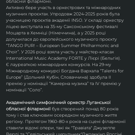
обласній філармонії.
Активно бере участь в оркестрових та міжнародних 
музичних проєктах. Упродовж 2024-2025 років була 
учасницею проєктів академії INSO. У складі оркестру 
ліцею виступала на 35-му Саксонському фестивалі 
Моцарта в Хемніці (Німеччина), а у 2025 році 
долучилася до європейського музичного проєкту 
“TANGO PUR! – European Summer Philharmonic and 
Choir”. У 2026 році взяла участь у майстер-класах 
International Music Academy FORTE у Лієрі (Бельгія).
Є лауреаткою міжнародних конкурсів. На 29-му 
Міжнародному конкурсі Богдана Вархала “Talents for 
Europe” (Дольний Кубін, Словаччина) здобула ІІ 
премію у номінації “Камерна музика” та IV премію у 
номінації “Соло”.
Академічний симфонічний оркестр Луганської 
обласної філармонії
 був створений понад 80 років 
тому і став ключовим осередком музичного життя 
регіону. Протягом 1960–80-х років на сцені філармонії 
ставили відомі опери, такі як "Травіата" Джузеппе 
Верді та "Севільський цирульник"Джоаккіно Россіні. 