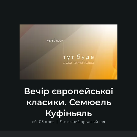
Вечір європейської
класики. Семюель
Куфіньяль
сб, 03 жовт.
  |  
Львівський органний зал