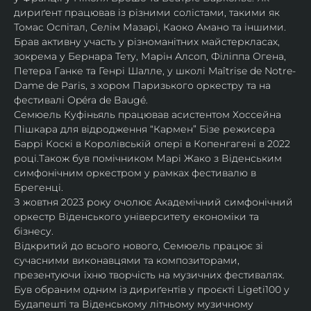
дириґент працював із різними солістами, такими як 
Томас Оспітал, Селім Мазарі, Каоко Амано та іншими. 
Брав активну участь у різноманітних майстеркласах, 
зокрема у Бернара Тету, Марін Алсоп, Філіппа Огена, 
Петера Ганке та Генрі Шалле, у школі Maîtrise de Notre-
Dame de Paris, з хором Паризького оркестру та на 
фестивалі Opéra de Baugé.
Семюель Куфіньяль працював асистентом Хоссейна 
Пішкара для відродження “Кармен” Бізе режисера 
Баррі Коскі в Королівській опері в Копенгагені в 2022 
році.Також був помічником Марі Жако з Віденським 
симфонічним оркестром у рамках фестивалю в 
Брегенці. 
З жовтня 2023 року очолює Академічний симфонічний 
оркестр Віденського університету економіки та 
бізнесу.
Відкритий до всього нового, Семюель працює зі 
сучасними виконавцями та композиторами, 
презентуючи їхню творчість на музичних фестивалях. 
Був обраним одним із дириґентів у проєкті Ligeti100 у 
Будапешті та Віденському літньому музичному 