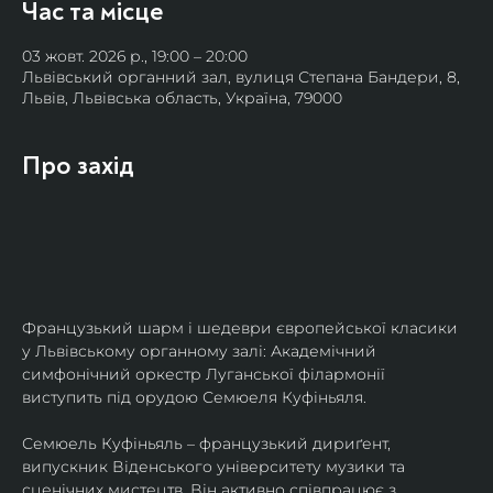
Час та місце
03 жовт. 2026 р., 19:00 – 20:00
Львівський органний зал, вулиця Степана Бандери, 8,
Львів, Львівська область, Україна, 79000
Про захід
Французький шарм і шедеври європейської класики 
у Львівському органному залі: Академічний 
симфонічний оркестр Луганської філармонії 
виступить під орудою Семюеля Куфіньяля.
Семюель Куфіньяль – французький дириґент, 
випускник Віденського університету музики та 
сценічних мистецтв. Він активно співпрацює з 