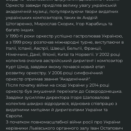
Оркестр завжди приділяв велику увагу українській 
академічній музиці, популяризуючи твори видатних 
українських композиторів, таких як Андрій 
Штогаренко, Мирослав Скорик, Ігор Карабиць та 
багато інших.
У 1990-ті роки оркестр успішно гастролював Україною, 
а з 1999 року розпочав міжнародні турне, виступаючи в 
Італії, Іспанії, Австрії, Швеції, Бельгії, Франції, 
Німеччині, Данії, Японії, Китаї та Норвегії. У 2002 році 
колектив очолив австрійський диригент і композитор 
Курт Шмід, завдяки якому почався новий етап 
розвитку оркестру. У 2006 році симфонічний 
оркестр отримав звання "Академічний".
Після початку війни на сході України у 2014 році 
оркестр був змушений переїхати до Сєвєродонецька. 
Завдяки зусиллям директора Ігоря Шаповалова 
колектив швидко відродився, відновив співпрацю з 
видатними митцями й диригентами України та 
Європи.
З початком повномасштабної війни росії про України 
керівники Львівського органного залу Іван Остапович 