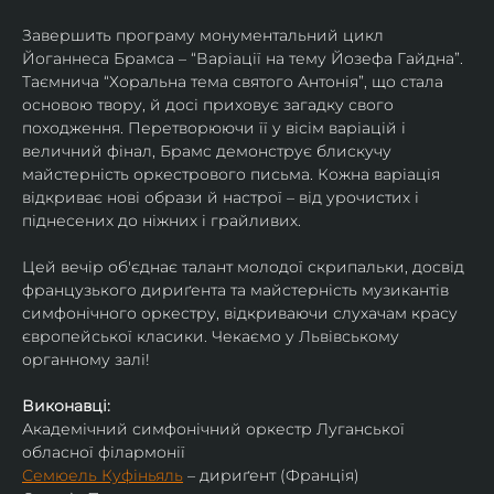
Завершить програму монументальний цикл 
Йоганнеса Брамса – “Варіації на тему Йозефа Гайдна”. 
Таємнича “Хоральна тема святого Антонія”, що стала 
основою твору, й досі приховує загадку свого 
походження. Перетворюючи її у вісім варіацій і 
величний фінал, Брамс демонструє блискучу 
майстерність оркестрового письма. Кожна варіація 
відкриває нові образи й настрої – від урочистих і 
піднесених до ніжних і грайливих. 
Цей вечір об'єднає талант молодої скрипальки, досвід 
французького дириґента та майстерність музикантів 
симфонічного оркестру, відкриваючи слухачам красу 
європейської класики. Чекаємо у Львівському 
органному залі!
Виконавці:
Академічний симфонічний оркестр Луганської 
обласної філармонії
Семюель Куфіньяль
 – дириґент (Франція)