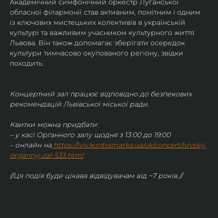
Академічний симфонічний оркестр Луганської 
обласної філармонії став активним, помітним і одним 
із ключових мистецьких колективів в українській 
культурі та важливим учасником культурного життя 
Львова. Він також допомагає зберігати осередок 
культури тимчасово окупованого регіону, звідки 
походить.
Концертний зал працює відповідно до безпекових 
рекомендацій Львівської міської ради.
Квитки можна придбати:
– у касі Органного залу щодня з 13:00 до 19:00
– онлайн на
https://lviv.kontramarka.ua/uk/concert/lvivskij-
organnyj-zal-533.html
//Ця подія буде цікава відвідувачам від ~7 років.//