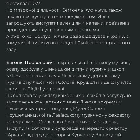
фестивалі 2023.
Крім творчої діяльності, Семюель Куфіньяль також 
цікавиться культурним менеджментом. Його 
запрошують виступати з лекціями на теми, пов’язані з 
проведенням та управлінням проєктами.
Активно концертує і кілька разів відвідував Україну, в 
тому числі дириґував на сцені Львівського органного 
залу. 
Євгенія Прокопович
 – скрипалька. Початкову музичну 
освіту здобула у Вінницькій дитячій музичній школі 
№1. Наразі навчається у Львівському державному 
музичному ліцеї імені Соломії Крушельницької у класі 
скрипки Лідії Футорської.
Як солістка та у складі камерних ансамблів регулярно 
виступає на концертних сценах Львова, зокрема у 
Львівському органному залі, Музеї Соломії 
Крушельницької та Львівському музичному фаховому 
коледжі імені Станіслава Людкевича. Має досвід 
виступу як солістка у супроводі камерного оркестру 
“Арката” під орудою Георгія Куркова у Вінницькій 