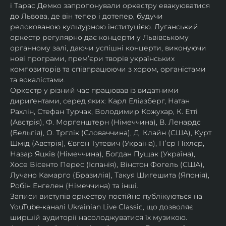
і Тарас Демко запропонували оркестру евакуюватися 
до Львова, де він тепер і дотепер, будучи 
релокованою культурною інституцією. Луганський 
оркестр регулярно дає концерти у Львівському 
органному залі, даючи успішні концерти, виконуючи 
нові програми, прем’єри творів українських 
композиторів та співпрацюючи з хором, органістами 
та вокалістами.
Оркестр у різний час працював із видатними 
дириґентами, серед яких: Карл Еліазберг, Натан 
Рахлін, Стефан Турчак, Володимир Кожухар, К. Етті 
(Австрія), Ф. Моргенштерн (Німеччина), В. Ленардс 
(Бельгія), О. Трглік (Словаччина), Д. Клайн (США), Курт 
Шмід (Австрія), Євген Тутевич (Україна), П’єр Піхлєр, 
Назар Яцків (Німеччина), Богдан Пущак (Україна), 
Хосе Вісенто Перес (Іспанія), Вінстон Фогель (США), 
Лучано Камарго (Бразилія), Такуя Шигешита (Японія), 
Робін Енгелен (Німеччина) та інші.
Записи виступів оркестру постійно публікуються на 
YouTube-каналі Ukrainian Live Classic, що дозволяє 
ширшій аудиторії насолоджуватися їх музикою​.