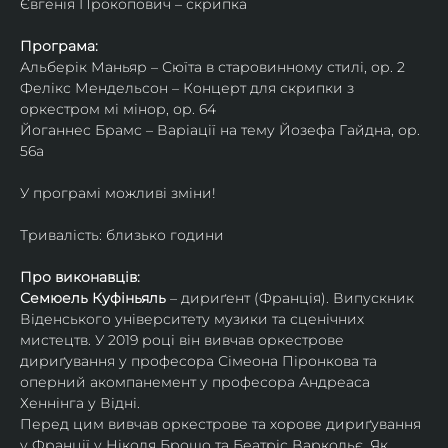
Євгенія Прокопович – скрипка
Програма:
Альберік Маньяр – Сюїта в старовинному стилі, ор. 2
Фелікс Мендельсон – Концерт для скрипки з 
оркестром мі мінор, ор. 64
Йоганнес Брамс – Варіації на тему Йозефа Гайдна, ор. 
56a
У програмі можливі зміни!
Тривалість: близько години
Про виконавців:
Семюель Куфіньяль
 – дириґент (Франція). Випускник 
Віденського університету музики та сценічних 
мистецтв. У 2019 році він вивчав оркестрове 
дириґування у професора Сімеона Піронкова та 
оперний акомпанемент у професора Андреаса 
Хеннінга у Відні.
Перед цим вивчав оркестрове та хорове дириґування 
у Франції у Ніколя Брошо та Беатріс Варкольє. Як 