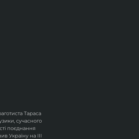
фаготиста Тараса 
зики, сучасного 
сті поєднання 
в Україну на ІІІ 