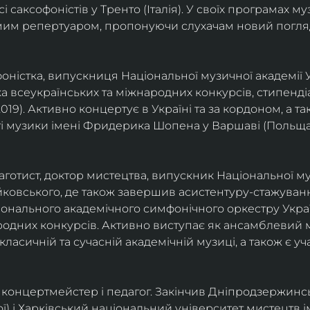
саксофоністів у Тренто (Італія). У своїх програмах м
омим репертуаром, пропонуючи слухачам новий погля
фоністка, випускниця Національної музичної академії У
а всеукраїнських та міжнародних конкурсів, стипенд
(2019). Активно концертує в Україні та за кордоном, а 
і музики імені Фридерика Шопена у Варшаві (Польща)
фаготист, доктор мистецтва, випускник Національної му
йковського, де також завершив асистентуру-стажуванн
ціонального академічного симфонічного оркестру Украї
родних конкурсів. Активно виступає як ансамблевий му
класичній та сучасній академічній музиці, а також є 
ст, концертмейстер і педагог. Закінчив Дніпродзержин
ої) і Харківський національний університет мистецтв ім