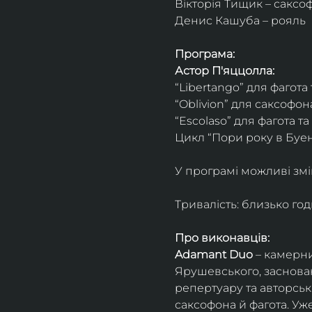
Вікторія Тищик – саксо
Денис Кашуба – рояль
Програма:
Астор П'яццолла:
“Libertango” для фагота
“Oblivion” для саксофон
“Escolaso” для фагота т
Цикл “Пори року в Буен
У програмі можливі змі
Тривалість: близько го
Про виконавців:
Adamant Duo
 – камерни
Ярушевського, заснован
репертуару та авторсь
саксофона й фагота. Уж