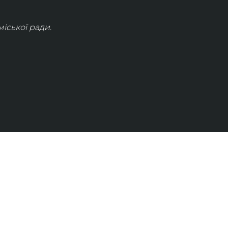
іської ради.
КОНТАКТИ
info@lvivconcert.house
+38 098 871 0180 (лінія 1)