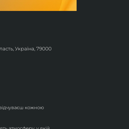
асть, Україна, 79000
 відчуваєш кожною 
ть атмосферу, у якій 