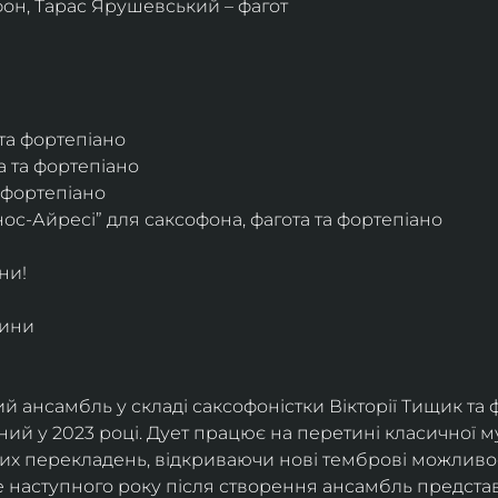
фон, Тарас Ярушевський – фагот
 та фортепіано
а та фортепіано
а фортепіано
ос-Айресі” для саксофона, фагота та фортепіано
ни!
дини
й ансамбль у складі саксофоністки Вікторії Тищик та 
ий у 2023 році. Дует працює на перетині класичної му
ких перекладень, відкриваючи нові темброві можливо
е наступного року після створення ансамбль представи