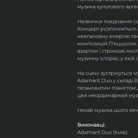
музика культового арг
Незвичне поєднання сак
Концерт розпочнеться л
невгамовну енергію танг
композицій П'яццолли, 
азартом і стрімкою експ
музичну історію, у якій 
На сцені зустрінуться м
Adamant Duo у складі Ві
талановитим піаністом
цей неординарний музи
Нехай музика цього веч
Виконавці: 
Adamant Duo (Київ): 