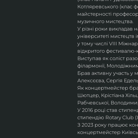
Котляревського (клас ф
майстерності професорки
музичного мистецтва.
У різні роки викладав 
університеті мистецтв 
у тому числі VIII Міжна
відкритого фестивалю-ко
Виступав як соліст раз
філармонії, Молодіжни
Брав активну участь у
Алексєєва, Сергія Едель
Як концертмейстер брав
Шютцер, Крістіана Хіль
Рабчевської, Володими
У 2016 році став стипен
стипендію Rotary Club (
З 2023 року працює кон
концертмейстер Київськ