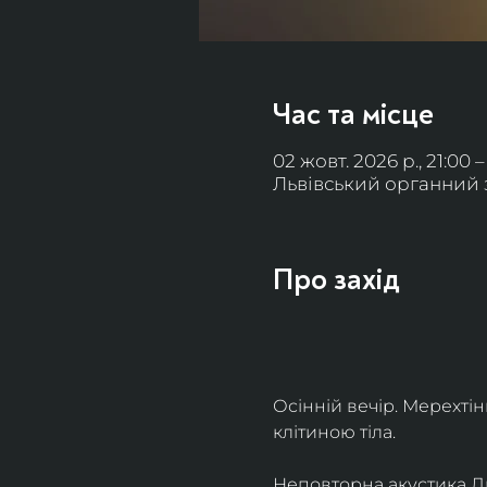
Час та місце
02 жовт. 2026 р., 21:00 –
Львівський органний за
Про захід
Осінній вечір. Мерехті
клітиною тіла. 
Неповторна акустика Льв