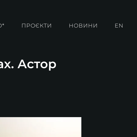
О*
ПРОЄКТИ
НОВИНИ
EN
ах. Астор