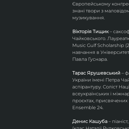
Європейському конгресі 
знані твори з маловід
музикування.
Вікторія Тищик
 – саксо
Чайковського. Лауреатк
Music Gulf Scholarship 
навчання в Університет
Павла Гуснара.
Тарас Ярушевський
 – 
України імені Петра Ча
аспірантуру. Соліст На
всеукраїнських і міжна
проєктах, присвячених 
Ensemble 24.
Денис Кашуба
 – піані
(клас Наталії Рудковськ