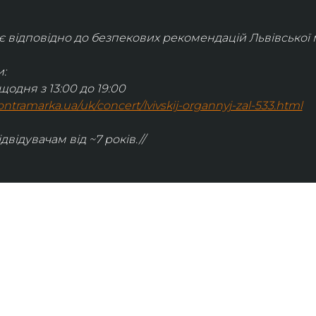
відповідно до безпекових рекомендацій Львівської м
:
щодня з 13:00 до 19:00
.kontramarka.ua/uk/concert/lvivskij-organnyj-zal-533.html
ідвідувачам від ~7 років.//
ІНФОРМАЦІЯ
ональну
команда
ive. Сьогодні
правила відвідування
як влаштовано орган