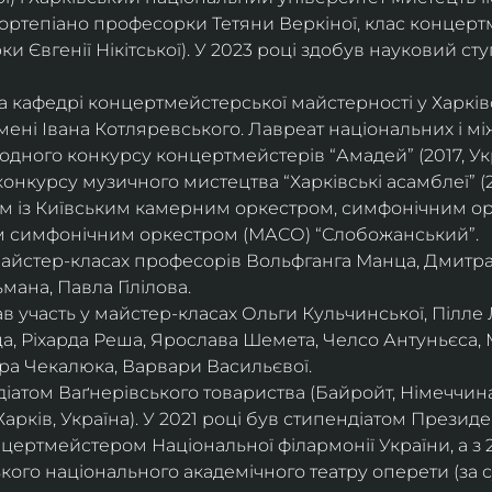
ортепіано професорки Тетяни Веркіної, клас концерт
 Євгенії Нікітської). У 2023 році здобув науковий ступ
на кафедрі концертмейстерської майстерності у Харк
імені Івана Котляревського. Лавреат національних і м
родного конкурсу концертмейстерів “Амадей” (2017, Ук
нкурсу музичного мистецтва “Харківські асамблеї” (20
ом із Київським камерним оркестром, симфонічним ор
м симфонічним оркестром (МАСО) “Слобожанський”.
 майстер-класах професорів Вольфганга Манца, Дмитр
мана, Павла Гілілова.
 участь у майстер-класах Ольги Кульчинської, Пілле Л
ца, Ріхарда Реша, Ярослава Шемета, Челсо Антуньєса,
ра Чекалюка, Варвари Васильєвої.
діатом Ваґнерівського товариства (Байройт, Німеччина
Харків, Україна). У 2021 році був стипендіатом Президе
цертмейстером Національної філармонії України, а з 
ого національного академічного театру оперети (за 