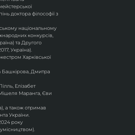
мейстерської 
інь доктора філософії з 
івському національному
іжнародних конкурсів,
раїна) та Другого
17, Україна).
кестром Харківської
а Башкірова, Дмитра
ілль, Елізабет 
 Мішеля Маранга, Єви 
), а також отримав
нта України. 
2024 року 
сумісництвом).