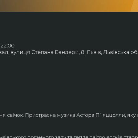
 22:00
л, вулиця Степана Бандери, 8, Львів, Львівська обл
ння свічок. Пристрасна музика Астора П`яццолли, яку
івського органного залу та тепле світло вогнів створя