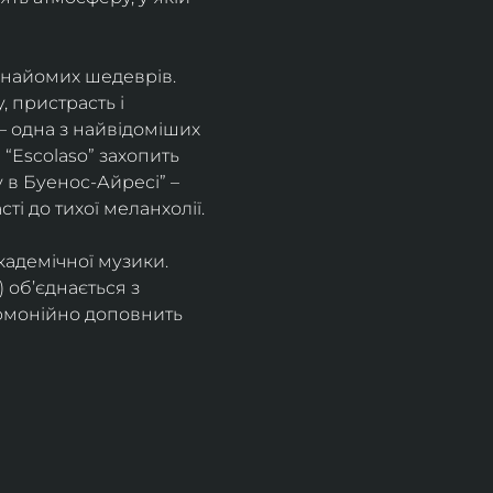
знайомих шедеврів. 
 пристрасть і 
– одна з найвідоміших 
“Escolaso” захопить 
 в Буенос-Айресі” – 
ті до тихої меланхолії. 
кадемічної музики. 
 об’єднається з 
рмонійно доповнить 