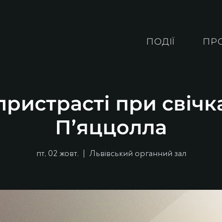
ПОДІЇ
ПР
ристрасті при свічк
П’яццолла
пт, 02 жовт.
  |  
Львівський органний зал