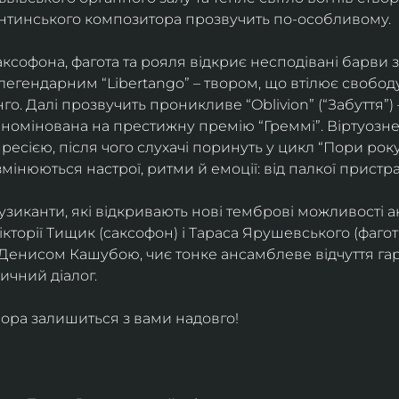
ентинського композитора прозвучить по-особливому. 
софона, фагота та рояля відкриє несподівані барви 
егендарним “Libertango” – твором, що втілює свободу,
о. Далі прозвучить проникливе “Oblivion” (“Забуття”) 
номінована на престижну премію “Греммі”. Віртуозне 
ресією, після чого слухачі поринуть у цикл “Пори року
змінюються настрої, ритми й емоції: від палкої пристрас
узиканти, які відкривають нові темброві можливості а
кторії Тищик (саксофон) і Тараса Ярушевського (фагот)
 Денисом Кашубою, чиє тонке ансамблеве відчуття га
чний діалог.
ора залишиться з вами надовго!