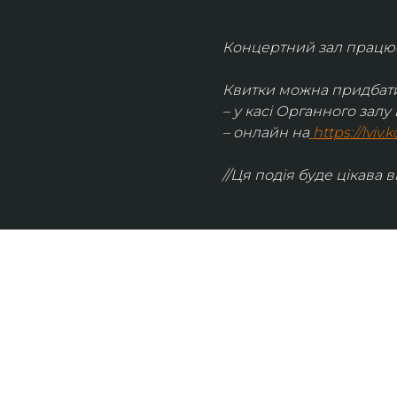
Концертний зал працює 
Квитки можна придбати
– у касі Органного залу 
– онлайн на
https://lviv
//Ця подія буде цікава в
UKRAINIAN LIVE
Наша команда з 2019 року реалізує загальнонаці
стратегію промоції української музики Ukrainian L
це: