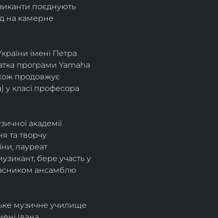
узиканти поєднують 
д на камерне 
країни імені Петра 
іатка програми Yamaha 
також продовжує 
 у класі професора 
зичної академії 
я та творчу 
ни, лауреат 
зикант, бере участь у 
учасником ансамблю 
ське музичне училище 
ені Івана 