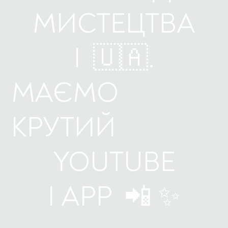
МИСТЕЦТВА
І 🇺🇦.
МАЄМО
КРУТИЙ
YOUTUBE
І
APP
📲 ✨