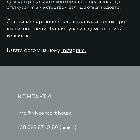
досвід, в результаті якого емоції та враження від
спілкування з мистецтвом залишаються надовго.
Львівський органний зал запрошує світових зірок
класичної сцени. Тут виступали відомі солісти та
колективи.
Багато фото у нашому
Instagram
.
КОНТАКТИ
info@lvivconcert.house
+38 098 871 0180 (лінія 1)