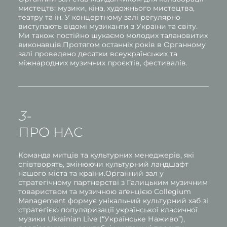
мистецтв: музики, кіна, художнього мистецтва,
театру та ін. У концертному залі регулярно
виступають відомі музиканти з України та світу.
Ми також постійно шукаємо молодих талановитих
виконавців.Протягом останніх років в Органному
залі проведено десятки всеукраїнських та
міжнародних музичних проєктів, фестивалів.
3-
ПРО НАС
Команда митців та культурних менеджерів, які
співтворять, змінюючи культурний ландшафт
нашого міста та країни.Органний зал у
стратегічному партнерстві з Галицьким музичним
товариством та музичною аґенцією Collegium
Management формує унікальний культурний хаб зі
стратегією популяризації української класичної
музики Ukrainian Live (“Українське Наживо”),