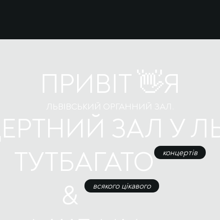
ПРИВІТ 👋
Я
ЛЬВІВСЬКИЙ ОРГАННИЙ ЗАЛ.
ЕРТНИЙ ЗАЛ У ЛЬ
ТУТ
БАГАТО
концертів
&
всякого цікавого