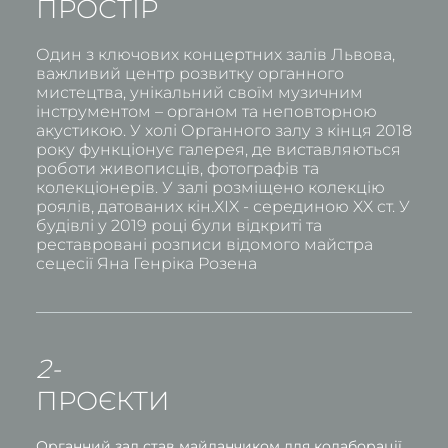
ПРОСТІР
Один з ключових концертних залів Львова,
важливий центр розвитку органного
мистецтва, унікальний своїм музичним
інструментом – органом та неповторною
акустикою. У холі Органного залу з кінця 2018
року функціонує галерея, де виставляються
роботи живописців, фотографів та
колекціонерів. У залі розміщено колекцію
роялів, датованих кін.XIX - серединою XX cт. У
будівлі у 2019 році були відкриті та
реставровані розписи відомого майстра
cецесії Яна Генріка Розена
2-
ПРОЄКТИ
Органний зал став майданчиком для колаборації