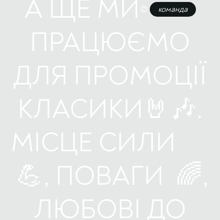
А ЩЕ МИ
команда
😍
ПРАЦЮЄМО
ДЛЯ ПРОМОЦІЇ
КЛАСИКИ
🤘🎶.
МІСЦЕ СИЛИ
💪, ПОВАГИ 🌈,
ЛЮБОВІ ДО