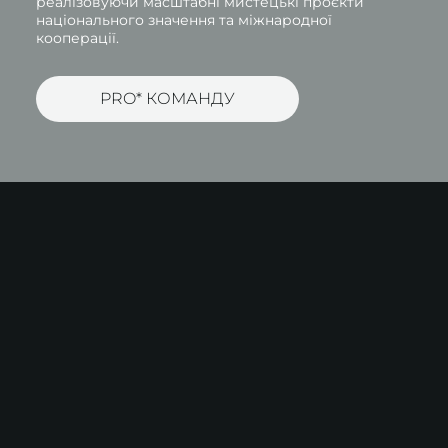
реалізовуючи масштабні мистецькі проєкти
національного значення та міжнародної
кооперації.
PRO* КОМАНДУ