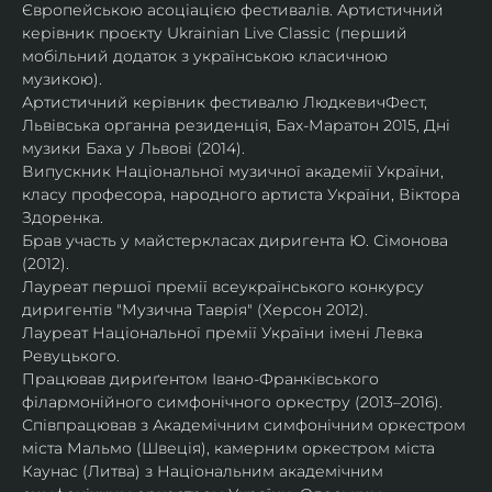
Європейською асоціацією фестивалів. Артистичний 
керівник проєкту Ukrainian Live Classic (перший 
мобільний додаток з українською класичною 
музикою).
Артистичний керівник фестивалю ЛюдкевичФест, 
Львівська органна резиденція, Бах-Маратон 2015, Дні 
музики Баха у Львові (2014).
Випускник Національної музичної академії України, 
класу професора, народного артиста України, Віктора 
Здоренка.
Брав участь у майстеркласах диригента Ю. Сімонова 
(2012).
Лауреат першої премії всеукраїнського конкурсу 
диригентів "Музична Таврія" (Херсон 2012).
Лауреат Національної премії України імені Левка 
Ревуцького.
Працював дириґентом Івано-Франківського 
філармонійного симфонічного оркестру (2013–2016).
Співпрацював з Академічним симфонічним оркестром 
міста Мальмо (Швеція), камерним оркестром міста 
Каунас (Литва) з Національним академічним 