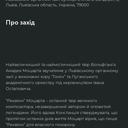
Львів, Львівська область, Україна, 79000
Про захід
Найвеличніший та наймістичніший твір Вольфганга 
Амадея Моцарта звучатиме у Львівському органному 
залі у виконанні хору “Гомін” та Луганського 
академічного оркестру під керівництвом Івана 
Остаповича.
“Реквієм” Моцарта – останній твір великого 
композитора, незавершений автором й оповитий 
легендами. Його вдова Констанція стверджувала, що 
протягом останніх днів життя Моцарт вірив, що пише 
“Реквієм” для власного похорону.