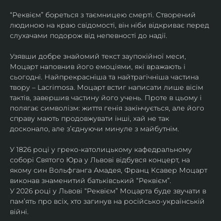
“Реквієм” бореться з таємницею смерті. Створений 
людиною на краю свідомості, він ніби відкриває перед 
слухачами подорож від непевності до надії.
Узявши добре знайомий текст заупокійної меси, 
Моцарт наповнив його емоціями, які вражають і 
сьогодні. Найпрекрасніша та найтрагічніша частина 
твору – Lacrimosa. Моцарт встиг написати лише вісім 
тактів, завершив частину його учень. Проте в цьому і 
полягає символізм: життя генія закінчується, але його 
справу мають продовжувати інші, хай не так 
досконало, але зʼєднуючи минуле з майбутнім.
У 1826 році у греко-католицькому кафедральному 
соборі Святого Юра у Львові відбувся концерт, на 
якому син Вольфганга Амадея, Франц Ксавер Моцарт 
виконав знаменитий батьківський “Реквієм”.
У 2026 році у Львові “Реквієм” Моцарта буде звучати в 
памʼять про всіх, хто загинув на російсько-українській 
війні. 