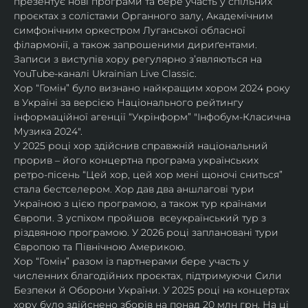
презентує нові програми та бере участь у спільних 
проєктах з солістами Органного залу, Академічним 
симфонічним оркестром Луганської обласної 
філармонії, а також запрошеними дириґентами. 
Записи з виступів хору регулярно зʼявляються на 
YouTube-каналі Ukrainian Live Classic.
Хор “Гомін” було визнано найкращим хором 2024 року 
в Україні за версією Національного рейтингу 
інформаційної агенції “Укрінформ” "Інфобум-Класична 
Музика 2024".
У 2025 році хор здійснив справжній національний 
прорив – його концертна програма українських 
ретро-пісень “Цей хор, цей хор мені щоночі сниться” 
стала бестселером. Хор дав два аншлагові тури 
Україною з цією програмою, а також тур країнами 
Європи. З успіхом пройшов  всеукраїнський тур з 
різдвяною програмою. У 2026 році заплановані тури 
Європою та Північною Америкою.
Хор “Гомін” разом із партнерами бере участь у 
численних благодійних проєктах, підтримуючи Сили 
Безпеки й Оборони України. У 2025 році на концертах 
хору було здійснено зборів на понад 20 млн грн. На ці 