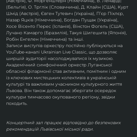
(Австрія), Ф. Моргенштерн (Німеччина), В. Ленардс 
(Бельгія), О. Трглік (Словаччина), Д. Клайн (США), Курт 
Шмід (Австрія), Євген Тутевич (Україна), П’єр Піхлєр, 
Назар Яцків (Німеччина), Богдан Пущак (Україна), 
Хосе Вісенто Перес (Іспанія), Вінстон Фогель (США), 
Лучано Камарго (Бразилія), Такуя Шигешита (Японія), 
Робін Енгелен (Німеччина) та інші.
Записи виступів оркестру постійно публікуються на 
YouTube-каналі Ukrainian Live Classic, що дозволяє 
ширшій аудиторії насолоджуватися їх музикою​.
Академічний симфонічний оркестр Луганської 
обласної філармонії став активним, помітним і одним 
із ключових мистецьких колективів в українській 
культурі та важливим учасником культурного життя 
Львова. Він також допомагає зберігати осередок 
культури тимчасово окупованого регіону, звідки 
походить.
Концертний зал працює відповідно до безпекових 
рекомендацій Львівської міської ради.