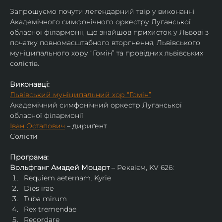
Запрошуємо почути легендарний твір у виконанні 
Академічного симфонічного оркестру Луганської 
обласної філармонії, що знайшов прихисток у Львові з 
початку повномасштабного вторгнення, Львівського 
муніципального хору “Гомін” та провідних львівських 
солістів.
Виконавці:
Львівський муніципальний хор “Гомін”
Академічний симфонічний оркестр Луганської 
обласної філармонії
Іван Остапович
 – дириґент
Солісти
Програма:
Вольфганг Амадей Моцарт
 – Реквієм, KV 626:
Requiem aeternam. Kyrie
Dies irae
Tuba mirum
Rex tremendae
Recordare