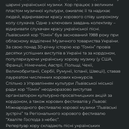
царині української музики. Хор працює з великим 
пластом музичної культури, оживляє її та надихає 
людей, відкриваючи красу хорового співу широкому 
колу слухачів. Одне з ключових завдань колективу – 
відкривати слухачам красу української пісні. 
Львівський хор “Гомін” був заснований 1988 року при 
обласному відділенні Музичного товариства України. 
За свою понад 30-річну історію хор “Гомін” провів 
десятки успішних виступів в Україні та за кордоном, 
популяризуючи українську хорову музику (у США, 
Франції, Німеччині, Австрії, Польщі, Чехії, 
Великобританії, Сербії, Румунії, Іспанії, Швеції), ставав 
лауреатом численних хорових конкурсів.
Спільно з Управлінням культури Львівської міської 
ради хор “Гомін” неодноразово виступав 
організатором культурно-просвітницьких акцій за 
кордоном, а також хорових фестивалів у Львові: 
Міжнародного фестивалю хорової музики “Львівські 
зустрічі” та Регіонального хорового фестивалю 
“Хваліте Господа з небес”.
Репертуар хору складають пісні українських 