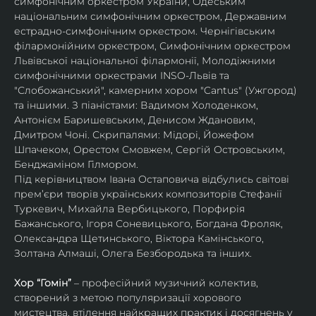
симфонічним оркестром України, Одеським 
національним симфонічним оркестром, Державним 
естрадно-симфонічним оркестром. Чернігівським 
філармонійним оркестром, Симфонічним оркестром 
Львівської національної філармонії, Молодіжними 
симфонічними оркестрами INSO-Львів та 
"Слобожанський", камерним хором "Cantus" (Ужгород) 
та іншими. З піаністами: Вадимом Холоденком, 
Антонієм Баришевським, Денисом Ждановим, 
Дмитром Чоні. Скрипалями: Мідорі, Йожефом 
Шпачеком, Орестом Смовжем, Сергій Островським, 
Бенджаміном Гілмором.
Під керівництвом Івана Остаповича відбулись світові 
прем’єри творів українських композиторів Стефанії 
Туркевич, Михайла Вербицького, Порфирія 
Бажанського, Ігоря Соневицького, Богдана Фроляк, 
Олександра Щетинського, Віктора Камінського, 
Золтана Алмаші, Олега Безбородька та інших.
Хор “Гомін” 
– професійний музичний колектив, 
створений з метою популяризації хорового 
мистецтва, втілення найкращих практик і досягнень у 