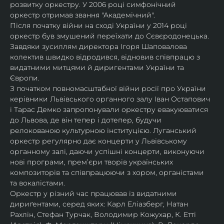
розвитку оркестру. У 2006 році симфонічний 
оркестр отримав звання "Академічний".
Після початку війни на сході України у 2014 році 
оркестр був змушений переїхати до Сєвєродонецька. 
Завдяки зусиллям директора Ігоря Шаповалова 
колектив швидко відродився, відновив співпрацю з 
видатними митцями й диригентами України та 
Європи.
З початком повномасштабної війни росії про України 
керівники Львівського органного залу Іван Остапович 
і Тарас Демко запропонували оркестру евакуюватися 
до Львова, де він тепер і дотепер, будучи 
релокованою культурною інституцією. Луганський 
оркестр регулярно дає концерти у Львівському 
органному залі, даючи успішні концерти, виконуючи 
нові програми, прем’єри творів українських 
композиторів та співпрацюючи з хором, органістами 
та вокалістами.
Оркестр у різний час працював із видатними 
дириґентами, серед яких: Карл Еліазберг, Натан 
Рахлін, Стефан Турчак, Володимир Кожухар, К. Етті 