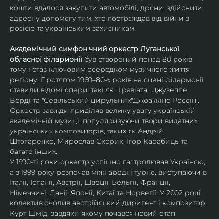
кошти вдалося закупити автомобілі, дрони, здійснити 
адре​​сну допомогу тим, хто ​​по​​страждав від війни з 
росією та українським захисникам. 
Академічний симфонічний оркестр Луганської 
обласної філармонії
 був створений понад 80 років 
тому і став ключовим осередком музичного життя 
регіону. Протягом 1960–80-х років на сцені філармонії 
ставили відомі опери, такі як "Травіата" Джузеппе 
Верді та "Севільський цирульник"Джоаккіно Россіні. 
Оркестр завжди приділяв велику увагу українській 
академічній музиці, популяризуючи твори видатних 
українських композиторів, таких як Андрій 
Штогаренко, Мирослав Скорик, Ігор Карабиць та 
багато інших.
У 1990-ті роки оркестр успішно гастролював Україною, 
а з 1999 року розпочав міжнародні турне, виступаючи в 
Італії, Іспанії, Австрії, Швеції, Бельгії, Франції, 
Німеччині, Данії, Японії, Китаї та Норвегії. У 2002 році 
колектив очолив австрійський диригент і композитор 
Курт Шмід, завдяки якому почався новий етап 