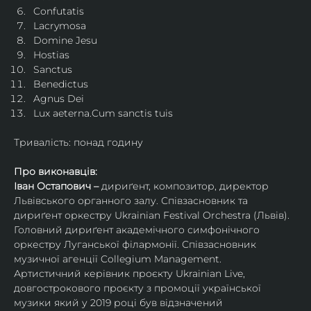
Confutatis
Lacrymosa
Domine Jesu
Hostias
Sanctus
Benedictus
Agnus Dei
Lux aeterna.Cum sanctis tuis
Тривалість: понад годину
Про виконавців:
Іван Остапович – 
дириґент, композитор, директор 
Львівського органного залу. Співзасновник та 
дириґент оркестру Ukrainian Festival Orchestra (Львів). 
Головний дириґент академічного симфонічного 
оркестру Луганської філармонії. Співзасновник 
музичної агенції Collegium Management.
Артистичний керівник проєкту Ukrainian Live, 
довгострокового проєкту з промоції української 
музики який у 2019 році був відзначений 