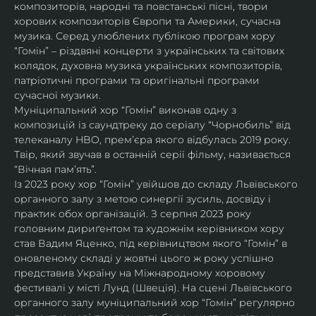
композиторів, народні та повстанські пісні, твори 
хорових композиторів Європи та Америки, сучасна 
музика. Серед улюблених публікою програм хору 
“Гомін” – різдвяні концерти з українських та світових 
колядок, духовна музика українських композиторів, 
патріотичні програми та оригінальні програми 
сучасної музики. 
Муніципальний хор “Гомін” виконав одну з 
композицій із саундтреку до серіалу “Чорнобиль” від 
телеканалу HBO, премʼєра якого відбулась 2019 року. 
Твір, який звучав в останній серії фільму, називається 
“Вічная пам’ять”.
Із 2023 року хор “Гомін” увійшов до складу Львівського 
органного залу з метою синергії зусиль, досвіду і 
практик обох організацій. З серпня 2023 року 
головним дириґентом та художнім керівником хору 
став Вадим Яценко, під керівництвом якого “Гомін” в 
оновленому складі у жовтні цього ж року успішно 
представив Україну на Міжнародному хоровому 
фестивалі у місті Лунд (Швеція). На сцені Львівського 
органного залу муніципальний хор “Гомін” регулярно 