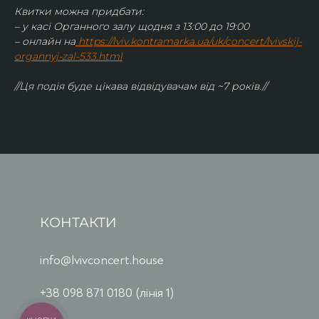
Квитки можна придбати:
– у касі Органного залу щодня з 13:00 до 19:00
– онлайн на
https://lviv.kontramarka.ua/uk/concert/lvivskij-
organnyj-zal-533.html
//Ця подія буде цікава відвідувачам від ~7 років.//
КОНТАКТИ
info@lvivconcert.house
+38 098 871 0180 (лінія 1)