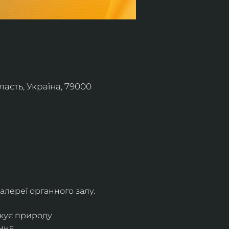
асть, Україна, 79000
алереї органного залу.
жує природу 
ння.