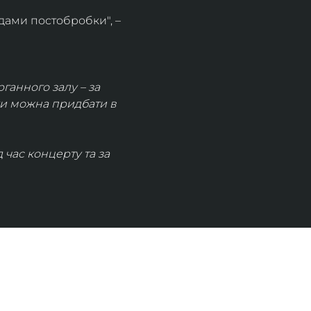
дами постобробки", – 
рганного залу – за 
ки можна придбати в 
час концерту та за 
КОНТАКТИ