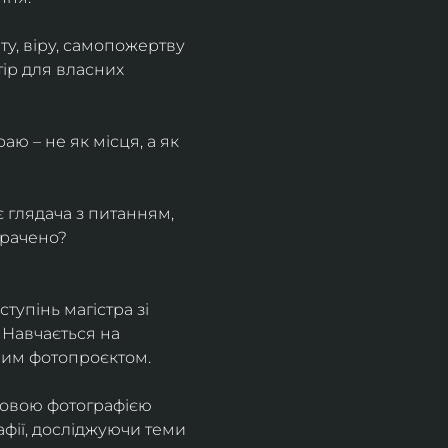
у, віру, самопожертву 
ір для власних 
ю – не як місця, а як 
є глядача з питанням, 
трачено?
тупінь магістра зі 
 Навчається на 
ним фотопроєктом.
ровою фотографією 
афії, досліджуючи теми 