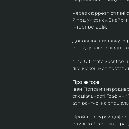
Через сюрреалістичні о
й пошук сенсу. Знайомі
інтерпретацій.
Доповнює виставку серія
стану, до якого людина
“The Ultimate Sacrifice
яке кожен має поставит
Про автора:
Іван Попович народився 
спеціальності Графічний
аспірантурі на спеціал
Пройшов курси цифрово
близько 3-4 років. Пра