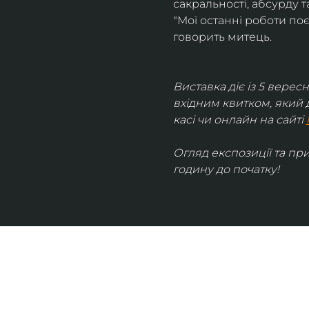
сакральності, абсурду та
"Мої останні роботи поє
говорить митець.
Виставка діє із 5 вересн
вхідним квитком, який 
касі чи онлайн на сайті 
Огляд експозиції та пр
годину до початку!
UKRAINIAN LIVE