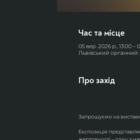
Час та місце
05 вер. 2026 р., 13:00 – 
Львівський органний за
Про захід
Запрошуємо на виставку 
Експозиція представля
жертовності – одну з н