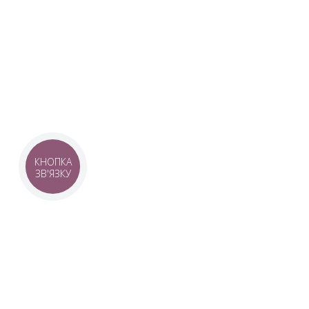
Наша команда з 2019 року реалізує загальнонаці
стратегію промоції української музики Ukrainian L
це:
–
Ukrainian Live Classic
– перший у світі мобільни
українською класикою, медіаплатформа зі стаття
композиторів та твори.
–
YouTube-канал Ukrainian Live Classic
– професій
української музики та українських музикантів.
–
Ukrainian Scores
– онлайн-бібліотека нот украї
композиторів.
КНОПКА
ЗВ'ЯЗКУ