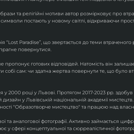
брази та релігійні мотиви автор розмірковує про втрат
 символи постають у новому світлі, відкриваючи прост
 “Lost Paradise”, що звертається до теми втраченого ра
 прагне повернутися.
” не пропонує готових відповідей. Натомість він залиша
и собі сам: чи здатна жертва повернути те, що було в
у 2000 році у Львові. Протягом 2017-2023 рр. здобув с
 дизайн у Львівській національній академії мистецтв.
ьності "Образотворче мистецтво" та працюю над влас
ї та аналогової фотографії. Активно займається циф
цює у сфері концептуальної та сюрреалістичної фотогр