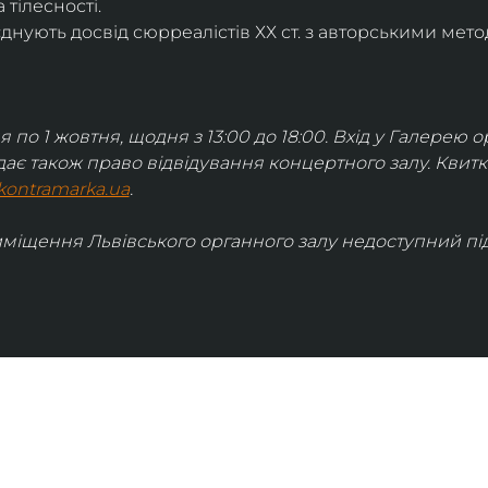
 тілесності.
днують досвід сюрреалістів ХХ ст. з авторськими мето
я по 1 жовтня, щодня з 13:00 до 18:00. Вхід у Галерею о
дає також право відвідування концертного залу. Квит
kontramarka.ua
.
иміщення Львівського органного залу недоступний під 
ІНФОРМАЦІЯ