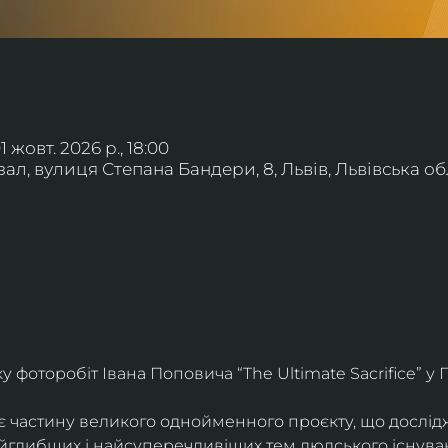
01 жовт. 2026 р., 18:00
л, вулиця Степана Бандери, 8, Львів, Львівська обл
фоторобіт Івана Поповича “The Ultimate Sacrifice” у Г
є частину великого однойменного проєкту, що дослід
айглибших і найсуперечливіших тем людського існува