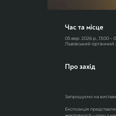
Час та місце
05 вер. 2026 р., 13:00 – 
Львівський органний за
Про захід
Запрошуємо на виставку 
Експозиція представля
жертовності – одну з н