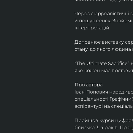
Через сюрреалістичні о
й пошук сенсу. Знайомі
інтерпретацій.
Доповнює виставку серія
стану, до якого людина
“The Ultimate Sacrifice
яке кожен має поставит
Про автора:
Іван Попович народився 
спеціальності Графічний
аспірантурі на спеціал
Пройшов курси цифрово
близько 3-4 років. Пра