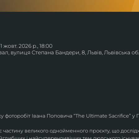
01 жовт. 2026 р., 18:00
л, вулиця Степана Бандери, 8, Львів, Львівська обл
фоторобіт Івана Поповича “The Ultimate Sacrifice” у Г
є частину великого однойменного проєкту, що дослід
айглибших і найсуперечливіших тем людського існува