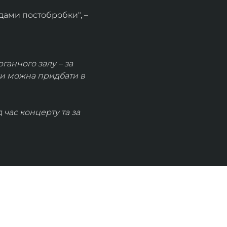
дами постобробки", – 
рганного залу – за 
ки можна придбати в 
час концерту та за 
КОНТАКТИ