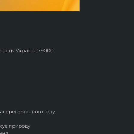
асть, Україна, 79000
алереї органного залу.
жує природу 
ння.