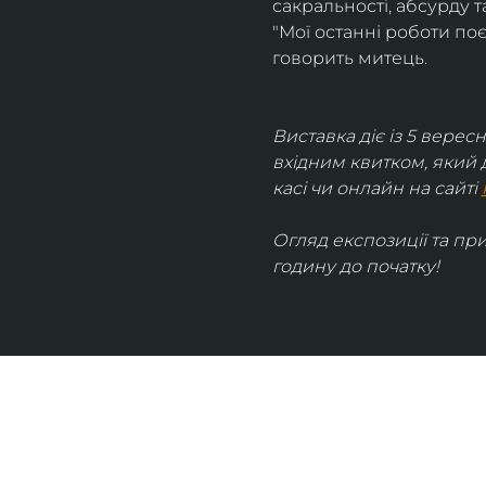
сакральності, абсурду та
"Мої останні роботи поє
говорить митець.
Виставка діє із 5 вересн
вхідним квитком, який 
касі чи онлайн на сайті 
Огляд експозиції та пр
годину до початку!
UKRAINIAN LIVE