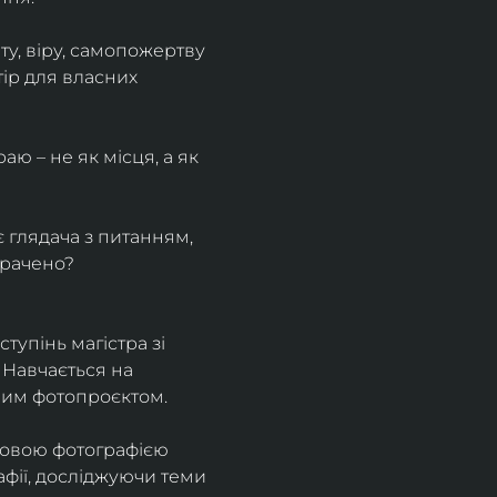
у, віру, самопожертву 
ір для власних 
ю – не як місця, а як 
є глядача з питанням, 
трачено?
тупінь магістра зі 
 Навчається на 
ним фотопроєктом.
ровою фотографією 
афії, досліджуючи теми 