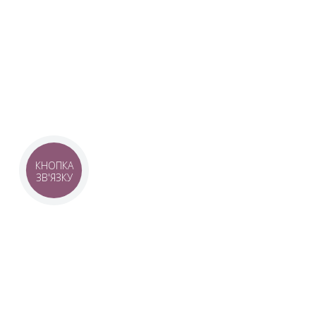
Наша команда з 2019 року реалізує загальнонаці
стратегію промоції української музики Ukrainian L
це:
–
Ukrainian Live Classic
– перший у світі мобільни
українською класикою, медіаплатформа зі стаття
композиторів та твори.
–
YouTube-канал Ukrainian Live Classic
– професій
української музики та українських музикантів.
–
Ukrainian Scores
– онлайн-бібліотека нот украї
композиторів.
КНОПКА
ЗВ'ЯЗКУ