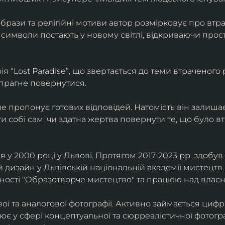
брази та релігійні мотиви автор розмірковує про втрат
 символи постають у новому світлі, відкриваючи прост
 “Lost Paradise”, що звертається до теми втраченого ра
 прагне повернутися.
” не пропонує готових відповідей. Натомість він залиша
и собі сам: чи здатна жертва повернути те, що було в
у 2000 році у Львові. Протягом 2017-2023 рр. здобув с
 дизайн у Львівській національній академії мистецтв.
ьності "Образотворче мистецтво" та працюю над влас
ї та аналогової фотографії. Активно займається циф
цює у сфері концептуальної та сюрреалістичної фотогр