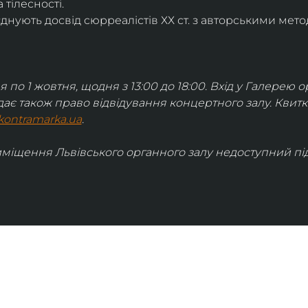
 тілесності.
днують досвід сюрреалістів ХХ ст. з авторськими мето
я по 1 жовтня, щодня з 13:00 до 18:00. Вхід у Галерею о
дає також право відвідування концертного залу. Квит
kontramarka.ua
.
иміщення Львівського органного залу недоступний під 
ІНФОРМАЦІЯ