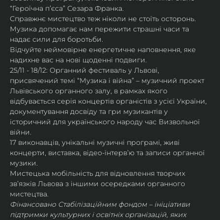
“Героїчна пʼєса” Сезара Франка.
Справжнє мистецтво теж ніколи не стоїть осторонь. 
Музика допомагає нам пережити страшні часи та 
надає сили для боротьби.
Відчуйте неймовірне енергетичне наповнення, яке 
надихне вас на нові щоденні подвиги.
25/11 - 18/12: Органний фестиваль у Львові, 
присвячений темі “Музика і війна” – музичний проект 
Львівського органного залу, в рамках якого 
відбувається серія концертів органістів з усієї України, 
документування досвіду та гри музикантів у 
історичний для українського народу час Визвольної 
війни.
17 виконавців, унікальні музичні програмі, живі 
концерти, виставка, відео-інтервʼю та записи органної 
музики.
Мистецька мобільність для відновлення творчих 
зв’язків Львова з іншими осередками органного 
мистецтва.
Фінансовано Стабілізаційним фондом – ініціативи 
підтримки культурних і освітніх організацій, яких 