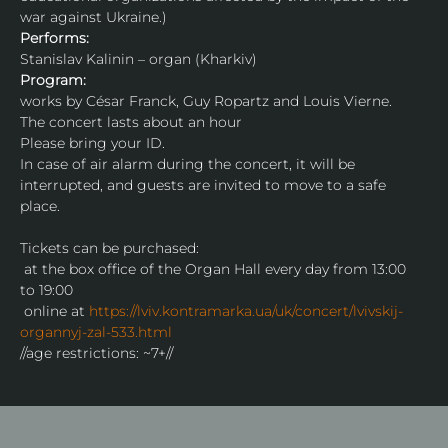
war against Ukraine.)
Performs:
Stanislav Kalinin – organ (Kharkiv)
Program:
works by César Franck, Guy Ropartz and Louis Vierne.
The concert lasts about an hour
Please bring your ID.
In case of air alarm during the concert, it will be 
interrupted, and guests are invited to move to a safe 
place.
Tickets can be purchased:
 at the box office of the Organ Hall every day from 13:00 
to 19:00
 online at 
https://lviv.kontramarka.ua/uk/concert/lvivskij-
organnyj-zal-533.html
//age restrictions: ~7+//