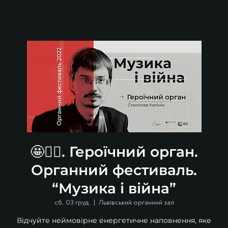
🤩🦸‍♂️. Героїчний орган.
Органний фестиваль.
“Музика і війна”
сб, 03 груд.
  |  
Львівський органний зал
Відчуйте неймовірне енергетичне наповнення, яке