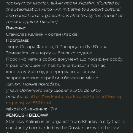
торкнулися насліди війни проти України (Funded by 
the Stabilisation Fund - An initiative to support cultural 
and educational organisations affected by the impact of 
the war against Ukraine.)
Виконує:
Станіслав Калінін – орган (Харків)
Програма:
твори Сезара Франка, Гі Ропарца та Луї В'єрна.
Тривалість концерту — близько години
Просимо мати з собою документ, що посвідчує особу.
У разі оголошення повітряної тривоги під час 
концерту його буде перервано, а гостям 
запропоновано перейти в безпечне місце.
Квитки можна придбати:
у касі Органного залу щодня з 13:00 до 19:00
онлайн на 
https://lviv.kontramarka.ua/uk/concert/lvivskij-
organnyj-zal-533.html
//вікові обмеження: ~7+//
///ENGLISH BELOW///
Stanislav Kalinin is an organist from Kharkiv, a city that is 
constantly bombarded by the Russian army. In the Lviv 