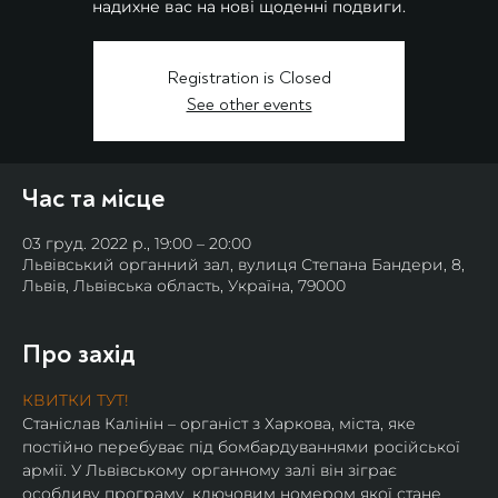
надихне вас на нові щоденні подвиги.
Registration is Closed
See other events
Час та місце
03 груд. 2022 р., 19:00 – 20:00
Львівський органний зал, вулиця Степана Бандери, 8,
Львів, Львівська область, Україна, 79000
Про захід
КВИТКИ ТУТ!
Станіслав Калінін – органіст з Харкова, міста, яке 
постійно перебуває під бомбардуваннями російської 
армії. У Львівському органному залі він зіграє 
особливу програму, ключовим номером якої стане 