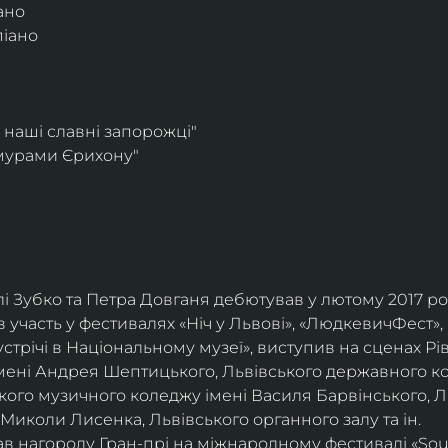
ано
піано
наші славні запорожці"
мурами Єрихону"
і Зубко та Петра Довганя дебютував у лютому 2017 року
 участь у фестивалях «Ніч у Львові», «ЛюдкевичФест»,
стрічі в Національному музеї», виступив на сценах Рів
ені Андрея Шептицького, Львівського державного кол
го музичного коледжу імені Василя Барвінського, Ль
 Миколи Лисенка, Львівського органного залу та ін.
ав нагороду Гран-прі на міжнародному фестивалі «Soul