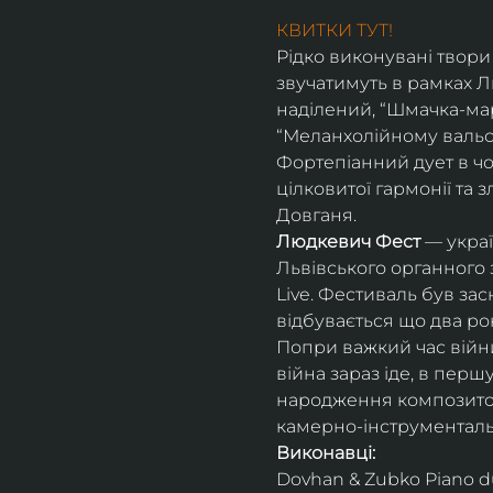
КВИТКИ ТУТ!
Рідко виконувані твори
звучатимуть в рамках Л
наділений, “Шмачка-мар
“Меланхолійному вальсі
Фортепіанний дует в чо
цілковитої гармонії та 
Довганя.
Людкевич Фест 
— украї
Львівського органного з
Live. Фестиваль був за
відбувається що два ро
Попри важкий час війни
війна зараз іде, в перш
народження композитора
камерно-інструментальн
Виконавці:
Dovhan & Zubko Piano d