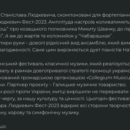
 Станіслава Людкевича, скомпоновані для фортепіанн
юдкевич Фест-2023. Амплітуда настроїв коливатиметься
ш” про козацького полковника Микиту Швачку, до ліри
”, й аж до жартів та коломийок у “Чабарашках”.
тири руки – доволі рідкісний вид ансамблю, який вим
злагодженості. Саме цим вирізняється дует піаністів На
нський фестиваль класичної музики, який реалізуєть
алу в рамках довготривалої стратегії промоції українс
снований громадською організацією «Collegium Musicum»
ки. Партнер проєкту – Галицьке музичне товариство.
 росії проти України, митці вирішили не переривати 
у чергу, за нашу культуру та цінності. Цьогоріч фести
. Людкевич Фест-2023 відкриє всі сторони творчості
у, хорову та симфонічну музику.
uo: