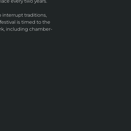
ace every two years. 
 interrupt traditions, 
festival is timed to the 
ork, including chamber-