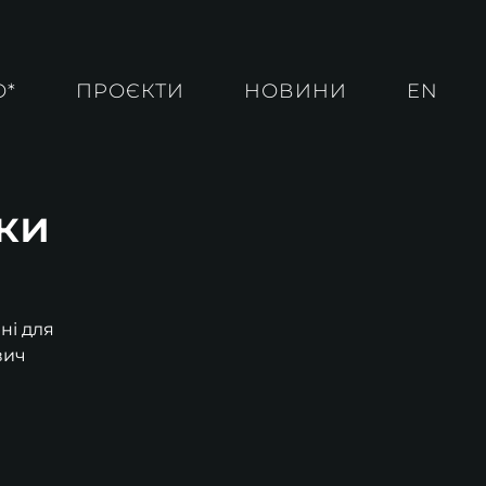
О*
ПРОЄКТИ
НОВИНИ
EN
ки
ні для
вич