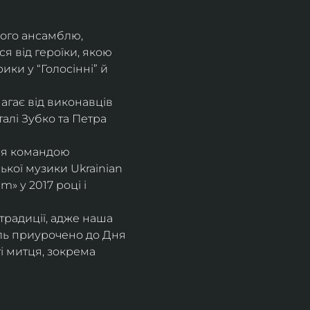
ого ансамблю, 
 від героїки, якою 
ки у “Голосінні” й 
агає від виконавців 
талі Зубко та Петра 
ся командою 
ької музики Ukrainian 
 у 2017 році і 
традиції, адже наша 
валь приурочено до Дня 
 митця, зокрема 