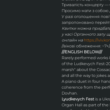
Тривалість концерту —
Просимо мати з собою д
У разі оголошення пові
запропоновано перейти
Квитки можна придбати
у касі Органного залу щ
онлайн на 
https://lviv.k
//вікові обмеження: ~7+/
///ENGLISH BELOW///
Rarely performed works b
of the Ludkevуch Fest-20
marsh" about the Cossack 
and all the way to jokes 
A piano duet in four han
coherence from the perfo
Dovhan.
Lyudkevуch Fest 
is a Ukr
Organ Hall as part of the