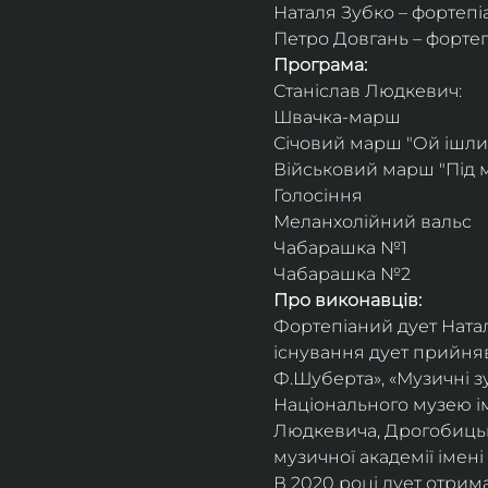
Наталя Зубко – фортепі
Петро Довгань – форте
Програма:
Станіслав Людкевич:
Швачка-марш
Січовий марш "Ой ішли 
Військовий марш "Під 
Голосіння
Меланхолійний вальс
Чабарашка №1
Чабарашка №2
Про виконавців:
Фортепіаний дует Натал
існування дует прийняв
Ф.Шуберта», «Музичні зу
Національного музею ім
Людкевича, Дрогобицько
музичної академії імені
В 2020 році дует отрим