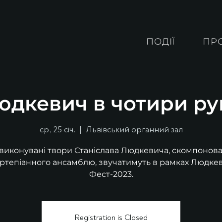
ПОДІЇ
ПР
юдкевич в чотири ру
ср, 25 січ.
  |  
Львівський органний зал
 виконувані твори Станіслава Людкевича, скомпонова
ртепіанного ансамблю, звучатимуть в рамках Людке
Фест-2023.
Registration is Closed