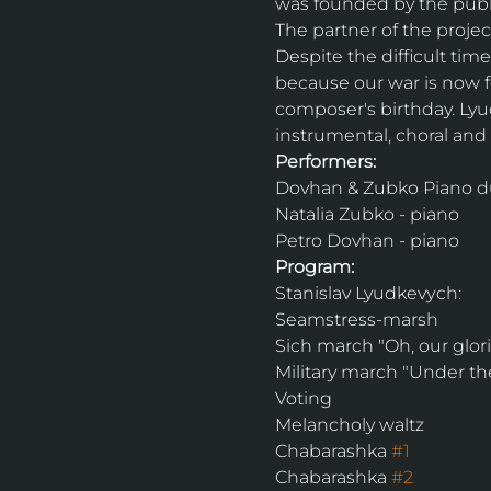
was founded by the publi
The partner of the project
Despite the difficult time
because our war is now foug
composer's birthday. Lyud
instrumental, choral an
Performers:
Dovhan & Zubko Piano d
Natalіa Zubko - piano
Petro Dovhan - piano
Program:
Stanislav Lyudkevуch:
Seamstress-marsh
Sich march "Oh, our glor
Military march "Under the
Voting
Melancholy waltz
Chabarashka 
#1
Chabarashka 
#2