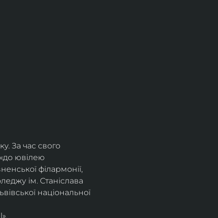
. За час свого 
 «до ювілею 
ненської філармонії, 
еджу ім. Станіслава 
вівської національної 
».