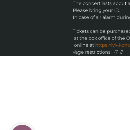
The concert lasts about 
Please bring your ID.
In case of air alarm durin
Tickets can be purchase
 at the box office of the 
 online at 
https://lviv.ko
//age restrictions: ~7+//
UKRAINIAN LIVE
Наша команда з 2019 року реалізує загальнонаці
стратегію промоції української музики Ukrainian L
це:
–
Ukrainian Live Classic
– перший у світі мобільни
українською класикою, медіаплатформа зі стаття
композиторів та твори.