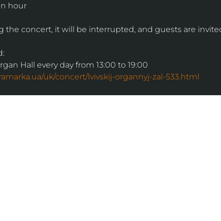
an hour
g the concert, it will be interrupted, and guests are invite
d:
Organ Hall every day from 13:00 to 19:00
ntramarka.ua/uk/concert/lvivskij-organnyj-zal-533.html
ІНФОРМАЦІЯ
ональну
команда
ive. Сьогодні
правила відвідування
як влаштовано орган
й додаток з
медіакіт
ми про
карти лояльності