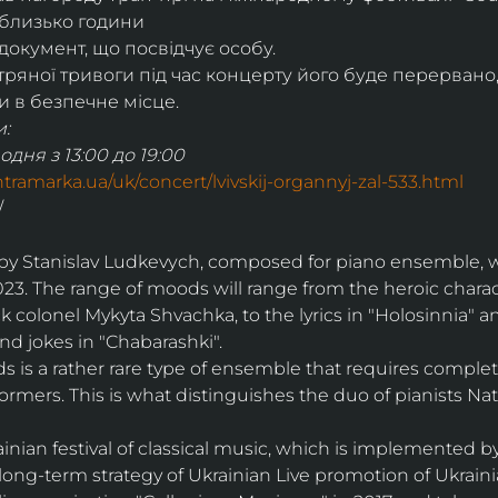
 близько години
окумент, що посвідчує особу.
тряної тривоги під час концерту його буде перервано,
 в безпечне місце.
:
одня з 13:00 до 19:00
ontramarka.ua/uk/concert/lvivskij-organnyj-zal-533.html
/
y Stanislav Ludkevуch, composed for piano ensemble, wi
23. The range of moods will range from the heroic chara
colonel Mykyta Shvachka, to the lyrics in "Holosinnіa" a
and jokes in "Chabarashki".
ds is a rather rare type of ensemble that requires compl
rmers. This is what distinguishes the duo of pianists Nat
ainian festival of classical music, which is implemented by
 long-term strategy of Ukrainian Live promotion of Ukraini