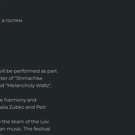
 а гостям 
ll be performed as part 
cter of "Shmachka-
nd "Melancholy Waltz", 
ete harmony and 
alia Zubko and Petr 
 the team of the Lviv 
an music. The festival 