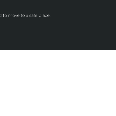
d to move to a safe place.
КОНТАКТИ
info@lvivconcert.house
+38 098 871 0180 (лінія 1)
вулиця Степана Бандери 8,
Львів, Україна, 79013