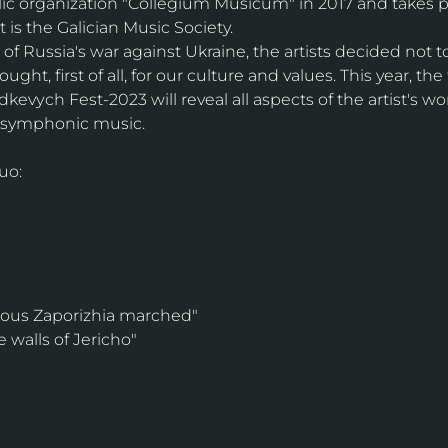
c organization "Collegium Musicum" in 2017 and takes pl
 is the Galician Music Society.
 of Russia's war against Ukraine, the artists decided not to
ht, first of all, for our culture and values. This year, the 
kevуch Fest-2023 will reveal all aspects of the artist's w
d symphonic music.
uo:
ious Zaporizhia marched"
 walls of Jericho"