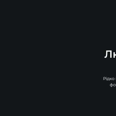
Л
Рідко
фо