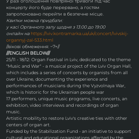
У разі оголошення повітряної тривоги під час 
концерту його буде перервано, а гостям 
запропоновано перейти в безпечне місце.
Квитки можна придбати:
у касі Органного залу щодня з 13:00 до 19:00
онлайн на 
https://lviv.kontramarka.ua/uk/concert/lvivskij-
organnyj-zal-533.html
//вікові обмеження: ~7+//
///ENGLISH BELOW///
25/11 - 18/12: Organ Festival in Lviv, dedicated to the theme 
"Music and War" - a musical project of the Lviv Organ Hall, 
which includes a series of concerts by organists from all 
over Ukraine, documenting the experience and 
performances of musicians during the Vyzvolnaya War, 
which is historic for the Ukrainian people war
17 performers, unique music programs, live concerts, an 
exhibition, video interviews and recordings of organ 
music.
Artistic mobility to restore Lviv's creative ties with other 
centers of organ art.
Funded by the Stabilization Fund - an initiative to support 
cultural and educational organizations affected by the 