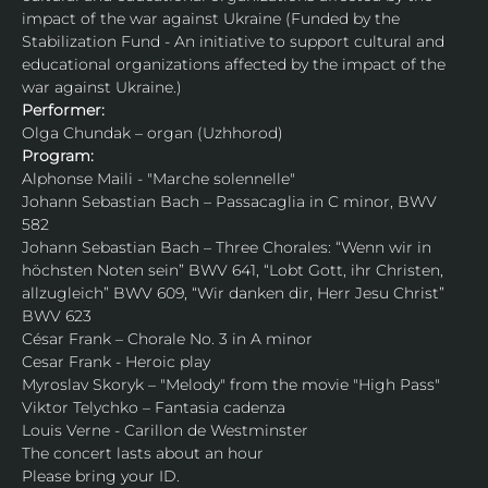
impact of the war against Ukraine (Funded by the 
Stabilization Fund - An initiative to support cultural and 
educational organizations affected by the impact of the 
war against Ukraine.)
Performer:
Olga Chundak – organ (Uzhhorod)
Program:
​​Alphonse Maili - "Marche solennelle"
Johann Sebastian Bach – Passacaglia in C minor, BWV 
582
Johann Sebastian Bach – Three Chorales: “Wenn wir in 
höchsten Noten sein” BWV 641, “Lobt Gott, ihr Christen, 
allzugleich” BWV 609, “Wir danken dir, Herr Jesu Christ” 
BWV 623
César Frank – Chorale No. 3 in A minor
Cesar Frank - Heroic play
Myroslav Skoryk – "Melody" from the movie "High Pass"
Viktor Telychko – Fantasia cadenza
Louis Verne - Carillon de Westminster
The concert lasts about an hour
Please bring your ID.