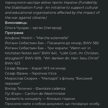
торкнулися насліди війни проти України (Funded by 
the Stabilisation Fund - An initiative to support cultural 
and educational organisations affected by the impact of 
the war against Ukraine.)
Виконавець:
Ольга Чундак – орган (Ужгород)
Програма:
​​Альфонс Мейлі – “Marche solennelle”
Йоганн Себастьян Бах – Пасакалія до мінор, BWV 582
Йоганн Себастьян Бах – Три хорали: “Wenn wir in 
höchsten Noten sein” BWV 641,  “Lobt Gott, ihr Christen, 
allzugleich” BWV 609,  “Wir danken dir, Herr Jesu Christ” 
BWV 623
Сезар Франк – Хорал №3 ля мінор
Сезар Франк – Героїчна п‘єса
Мирослав Скорик – “Мелодія” з фільму “Високий 
перевал”
Віктор Теличко – Фантазія cadenza
Луї В‘єрн – Carillon de Westminster
Тривалість концерту — близько години
Просимо мати з собою документ, що посвідчує особу.