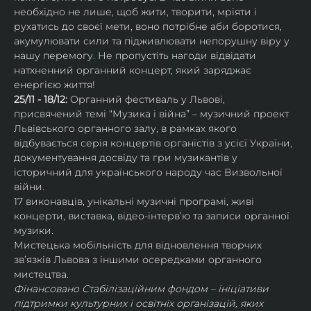
необхідно не лише, щоб жити, творити, мріяти і 
рухатись до своєї мети, воно потрібне аби боротися, 
акумулювати сили та підживлювати непорушну віру у 
нашу перемогу. Не пропустіть нагоди відвідати 
натхненний органний концерт, який заряджає 
енергією життя!
25/11 - 18/12: 
Органний фестиваль у Львові, 
присвячений темі “Музика і війна” – музичний проект 
Львівського органного залу, в рамках якого 
відбувається серія концертів органістів з усієї України, 
документування досвіду та гри музикантів у 
історичний для українського народу час Визвольної 
війни.
17 виконавців, унікальні музичні програмі, живі 
концерти, виставка, відео-інтервʼю та записи органної 
музики.
Мистецька мобільність для відновлення творчих 
зв’язків Львова з іншими осередками органного 
мистецтва.
Фінансовано Стабілізаційним фондом – ініціативи 
підтримки культурних і освітніх організацій, яких 