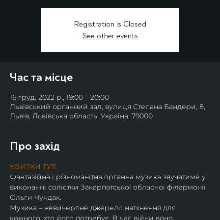
Registration is Closed
See other events
Час та місце
16 груд. 2022 р., 19:00 – 20:00
Львівський органний зал, вулиця Степана Бандери, 8,
Львів, Львівська область, Україна, 79000
Про захід
КВИТКИ ТУТ!
Фантазійна і різноманітна органна музика звучатиме у 
виконанні солістки Закарпатської обласної філармонії 
Ольги Чундак.
Музика – невичерпне джерело натхнення для 
кожного, хто його потребує. В час війни воно 