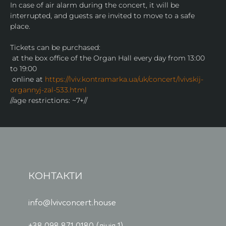
In case of air alarm during the concert, it will be 
interrupted, and guests are invited to move to a safe 
place.
Tickets can be purchased:
 at the box office of the Organ Hall every day from 13:00 
to 19:00
 online at 
https://lviv.kontramarka.ua/uk/concert/lvivskij-
organnyj-zal-533.html
//age restrictions: ~7+//
КОНТАКТИ
info@lvivconcert.house
+38 098 871 0180 (лінія 1)