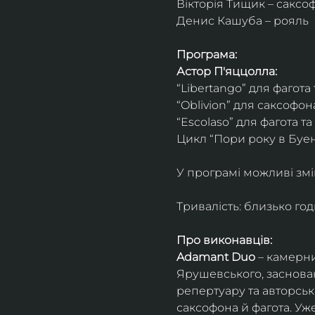
Вікторія Тищик – саксо
Денис Кашуба – рояль
Програма:
Астор П'яццолла:
“Libertango” для фагота
“Oblivion” для саксофон
“Escolaso” для фагота т
Цикл “Пори року в Буен
У програмі можливі змі
Тривалість: близько го
Про виконавців:
Adamant Duo
 – камерни
Ярушевського, заснован
репертуару та авторсь
саксофона й фагота. Уж