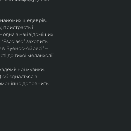
знайомих шедеврів. 
 пристрасть і 
– одна з найвідоміших 
“Escolaso” захопить 
 в Буенос-Айресі” – 
ті до тихої меланхолії. 
кадемічної музики. 
 об’єднається з 
рмонійно доповнить 