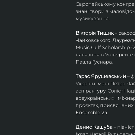
Європейському конгресі 
знані твори з маловід
музикування.
Вікторія Тищик
 – саксо
Чайковського. Лауреатк
Music Gulf Scholarship 
навчання в Університет
Павла Гуснара.
Тарас Ярушевський
 – 
України імені Петра Ча
аспірантуру. Соліст На
всеукраїнських і міжна
проєктах, присвячених 
Ensemble 24.
Денис Кашуба
 – піані
(клас Наталії Рудковськ