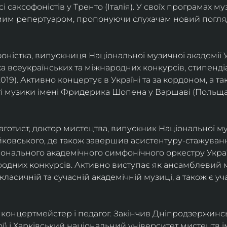
саксофоністів у Тренто (Італія). У своїх програмах м
омим репертуаром, пропонуючи слухачам новий погля
фоністка, випускниця Національної музичної академії У
а всеукраїнських та міжнародних конкурсів, стипенд
(2019). Активно концертує в Україні та за кордоном, а 
і музики імені Фридерика Шопена у Варшаві (Польща)
фаготист, доктор мистецтва, випускник Національної му
йковського, де також завершив асистентуру-стажуванн
ціонального академічного симфонічного оркестру Украї
родних конкурсів. Активно виступає як ансамблевий му
класичній та сучасній академічній музиці, а також є 
ст, концертмейстер і педагог. Закінчив Дніпродзержин
ої) і Харківський національний університет мистецтв ім