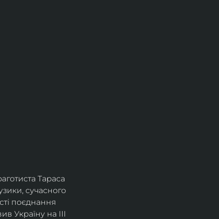
фаготиста Тараса 
зики, сучасного 
сті поєднання 
в Україну на ІІІ 