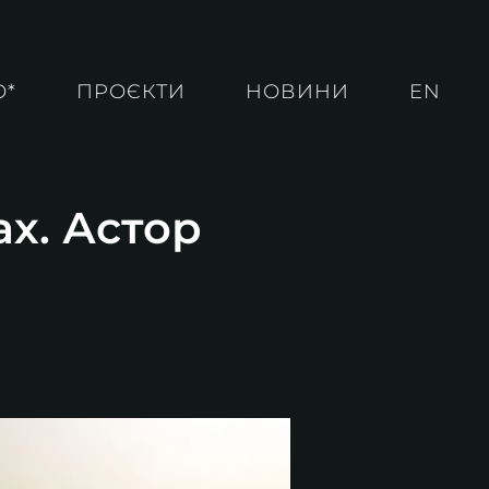
О*
ПРОЄКТИ
НОВИНИ
EN
ах. Астор