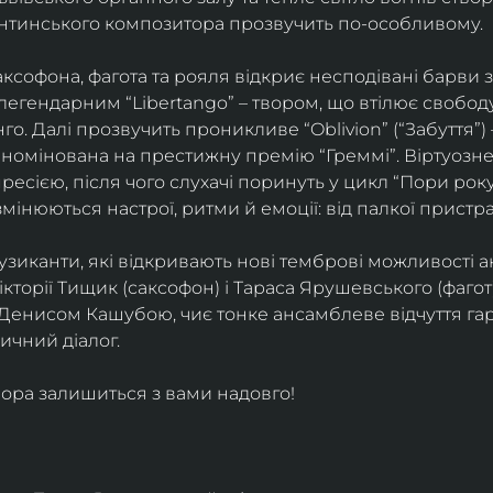
ентинського композитора прозвучить по-особливому. 
софона, фагота та рояля відкриє несподівані барви 
егендарним “Libertango” – твором, що втілює свободу,
о. Далі прозвучить проникливе “Oblivion” (“Забуття”) 
номінована на престижну премію “Греммі”. Віртуозне 
ресією, після чого слухачі поринуть у цикл “Пори року
змінюються настрої, ритми й емоції: від палкої пристрас
узиканти, які відкривають нові темброві можливості а
кторії Тищик (саксофон) і Тараса Ярушевського (фагот)
 Денисом Кашубою, чиє тонке ансамблеве відчуття га
чний діалог.
ора залишиться з вами надовго!