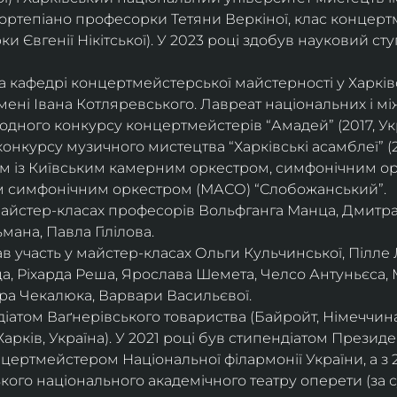
ортепіано професорки Тетяни Веркіної, клас концерт
 Євгенії Нікітської). У 2023 році здобув науковий ступ
на кафедрі концертмейстерської майстерності у Харк
імені Івана Котляревського. Лавреат національних і м
родного конкурсу концертмейстерів “Амадей” (2017, Ук
нкурсу музичного мистецтва “Харківські асамблеї” (20
ом із Київським камерним оркестром, симфонічним ор
м симфонічним оркестром (МАСО) “Слобожанський”.
 майстер-класах професорів Вольфганга Манца, Дмитр
мана, Павла Гілілова.
 участь у майстер-класах Ольги Кульчинської, Пілле Л
ца, Ріхарда Реша, Ярослава Шемета, Челсо Антуньєса,
ра Чекалюка, Варвари Васильєвої.
діатом Ваґнерівського товариства (Байройт, Німеччина
Харків, Україна). У 2021 році був стипендіатом Президе
цертмейстером Національної філармонії України, а з 
ого національного академічного театру оперети (за 