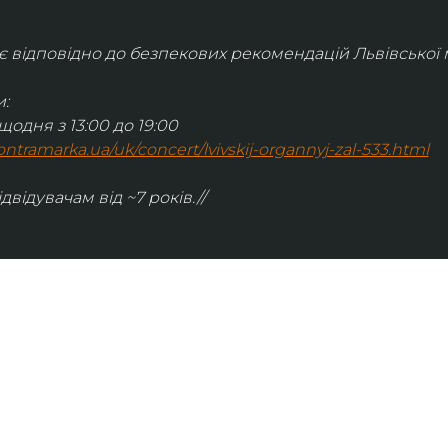
відповідно до безпекових рекомендацій Львівської м
:
щодня з 13:00 до 19:00
.kontramarka.ua/uk/concert/lvivskij-organnyj-zal-533.html
ідвідувачам від ~7 років.//
ІНФОРМАЦІЯ
ональну
команда
ive. Сьогодні
правила відвідування
як влаштовано орган