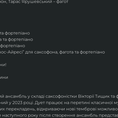
фон, Тарас Ярушевський – фагот
 та фортепіано
а та фортепіано
а фортепіано
ос-Айресі” для саксофона, фагота та фортепіано
ни!
дини
й ансамбль у складі саксофоністки Вікторії Тищик та 
ий у 2023 році. Дует працює на перетині класичної му
ких перекладень, відкриваючи нові темброві можливо
е наступного року після створення ансамбль представи