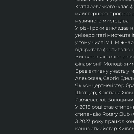
Котляревського (клас ф
майстерності професорки
музичного мистецтва.
У різні роки викладав 
університеті мистецтв 
у тому числі VIII Міжна
відкритого фестивалю-ко
Виступав як соліст раз
філармонії, Молодіжни
Брав активну участь у
Алексєєва, Сергія Едель
Як концертмейстер брав
Шютцер, Крістіана Хіль
Рабчевської, Володими
У 2016 році став стипен
стипендію Rotary Club (
З 2023 року працює кон
концертмейстер Київськ