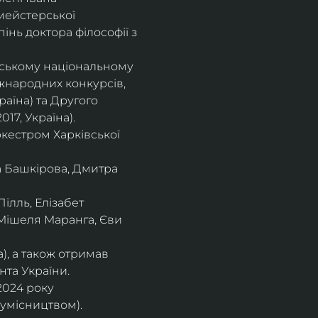
мейстерської 
інь доктора філософії з 
івському національному
іжнародних конкурсів,
раїна) та Другого
17, Україна).
кестром Харківської
а Башкірова, Дмитра
ілль, Елізабет 
 Мішеля Маранга, Єви 
), а також отримав
нта України. 
2024 року 
сумісництвом).