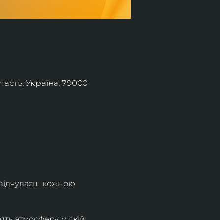
асть, Україна, 79000
 відчуваєш кожною 
ть атмосферу, у якій 