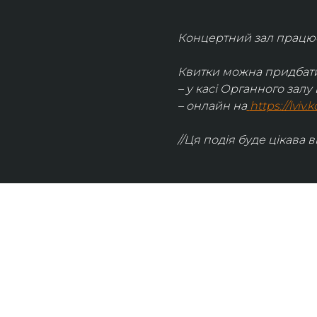
Концертний зал працює 
Квитки можна придбати
– у касі Органного залу 
– онлайн на
https://lviv
//Ця подія буде цікава в
UKRAINIAN LIVE
Наша команда з 2019 року реалізує загальнонаці
стратегію промоції української музики Ukrainian L
це: