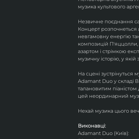
музика культового арг
Незвичне поєднання сак
Концерт розпочнеться л
невгамовну енергію танг
композицій П'яццолли, 
азартом і стрімкою експ
музичну історію, у якій 
На сцені зустрінуться м
Adamant Duo у складі Ві
талановитим піаністом
цей неординарний музи
Нехай музика цього веч
Виконавці: 
Adamant Duo (Київ): 