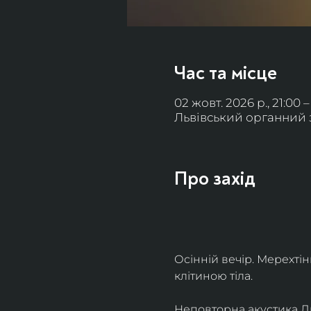
Час та місце
02 жовт. 2026 р., 21:00 –
Львівський органний за
Про захід
Осінній вечір. Мерехті
клітиною тіла. 
Неповторна акустика Льв