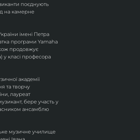
узиканти поєднують 
д на камерне 
країни імені Петра 
іатка програми Yamaha 
також продовжує 
 у класі професора 
зичної академії 
я та творчу 
ни, лауреат 
зикант, бере участь у 
учасником ансамблю 
ське музичне училище 
ені Івана 