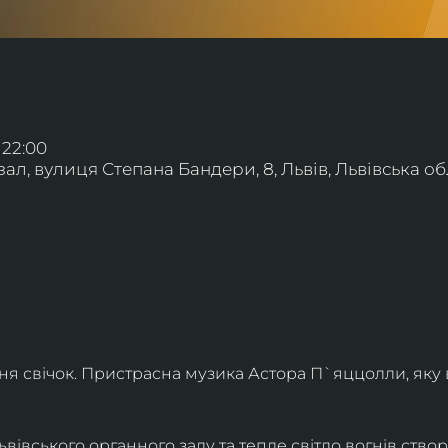
 22:00
л, вулиця Степана Бандери, 8, Львів, Львівська обл
ння свічок. Пристрасна музика Астора П`яццолли, яку
івського органного залу та тепле світло вогнів створя