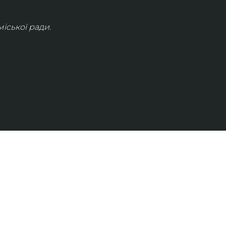
іської ради.
КОНТАКТИ
info@lvivconcert.house
+38 098 871 0180 (лінія 1)