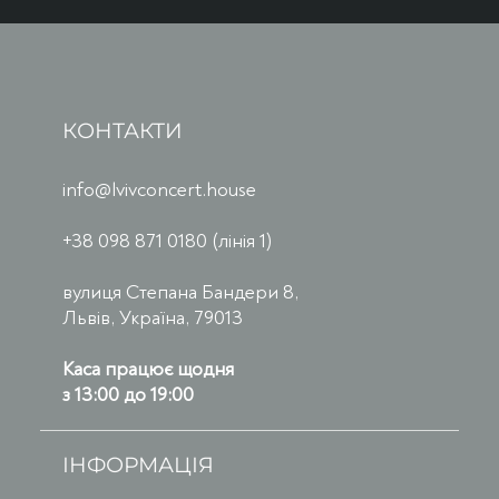
КОНТАКТИ
info@lvivconcert.house
+38 098 871 0180 (лінія 1)
вулиця Степана Бандери 8,
Львів, Україна, 79013
Каса працює щодня
з 13:00 до 19:00
ІНФОРМАЦІЯ