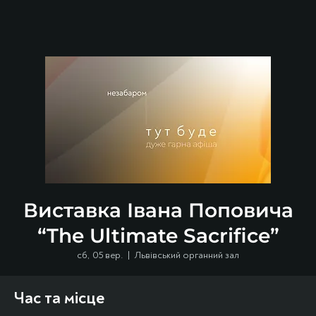
Виставка Івана Поповича
“The Ultimate Sacrifice”
сб, 05 вер.
  |  
Львівський органний зал
Час та місце