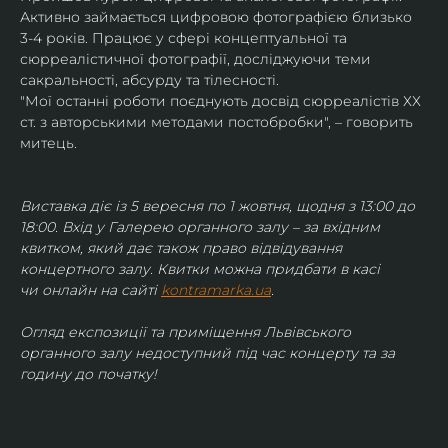
Активно займається цифровою фотографією близько 
3-4 років. Працює у сфері концептуальної та 
сюрреалістичної фотографії, досліджуючи теми 
сакральності, абсурду та тілесності.
"Мої останні роботи поєднують досвід сюрреалістів ХХ 
ст. з авторськими методами постобробки", – говорить 
митець.
Виставка діє із 5 вересня по 1 жовтня, щодня з 13:00 до 
18:00. Вхід у Галерею органного залу – за вхідним 
квитком, який дає також право відвідування 
концертного залу. Квитки можна придбати в касі 
чи онлайн на сайті 
kontramarka.ua
.
Огляд експозиції та приміщення Львівського 
органного залу недоступний під час концерту та за 
годину до початку!