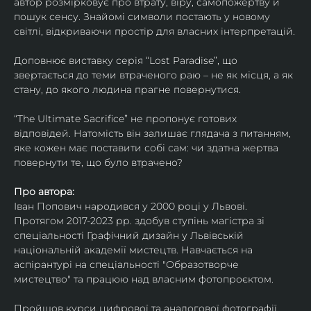
автор розмірковує про втрату, віру, самопожертву й 
пошук сенсу. Знайомі символи постають у новому 
світлі, відкриваючи простір для власних інтерпретацій.
Доповнює виставку серія “Lost Paradise”, що 
звертається до теми втраченого раю – не як місця, а як 
стану, до якого людина прагне повернутися.
“The Ultimate Sacrifice” не пропонує готових 
відповідей. Натомість він залишає глядача з питанням, 
яке кожен має поставити собі сам: чи здатна жертва 
повернути те, що було втрачено?
Про автора:
Іван Попович народився у 2000 році у Львові. 
Протягом 2017-2023 рр. здобув ступінь магістра зі 
спеціальності Графічний дизайн у Львівській 
національній академії мистецтв. Навчається на 
аспірантурі на спеціальності "Образотворче 
мистецтво" та працюю над власним фотопроєктом.
Пройшов курси цифрової та аналогової фотографії. 