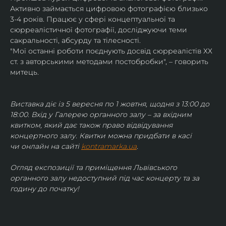
Активно займається цифровою фотографією близько 
3-4 років. Працює у сфері концептуальної та 
сюрреалістичної фотографії, досліджуючи теми 
сакральності, абсурду та тілесності.
"Мої останні роботи поєднують досвід сюрреалістів ХХ 
ст. з авторськими методами постобробки", – говорить 
митець.
Виставка діє із 5 вересня по 1 жовтня, щодня з 13:00 до 
18:00. Вхід у Галерею органного залу – за вхідним 
квитком, який дає також право відвідування 
концертного залу. Квитки можна придбати в касі 
чи онлайн на сайті 
kontramarka.ua
.
Огляд експозиції та приміщення Львівського 
органного залу недоступний під час концерту та за 
годину до початку!