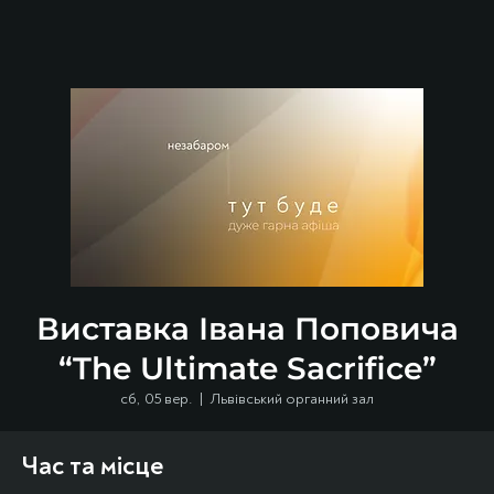
Виставка Івана Поповича
“The Ultimate Sacrifice”
сб, 05 вер.
  |  
Львівський органний зал
Час та місце