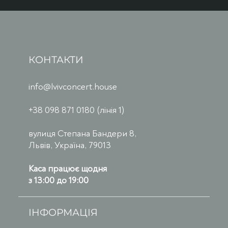
КОНТАКТИ
info@lvivconcert.house
+38 098 871 0180 (лінія 1)
вулиця Степана Бандери 8,
Львів, Україна, 79013
Каса працює щодня
з 13:00 до 19:00
ІНФОРМАЦІЯ