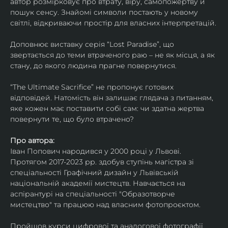
автор розмірковує про втрату, віру, самопожертву й 
пошук сенсу. Знайомі символи постають у новому 
світлі, відкриваючи простір для власних інтерпретацій.
Доповнює виставку серія “Lost Paradise”, що 
звертається до теми втраченого раю – не як місця, а як 
стану, до якого людина прагне повернутися.
“The Ultimate Sacrifice” не пропонує готових 
відповідей. Натомість він залишає глядача з питанням, 
яке кожен має поставити собі сам: чи здатна жертва 
повернути те, що було втрачено?
Про автора:
Іван Попович народився у 2000 році у Львові. 
Протягом 2017-2023 рр. здобув ступінь магістра зі 
спеціальності Графічний дизайн у Львівській 
національній академії мистецтв. Навчається на 
аспірантурі на спеціальності "Образотворче 
мистецтво" та працюю над власним фотопроєктом.
Пройшов курси цифрової та аналогової фотографії. 