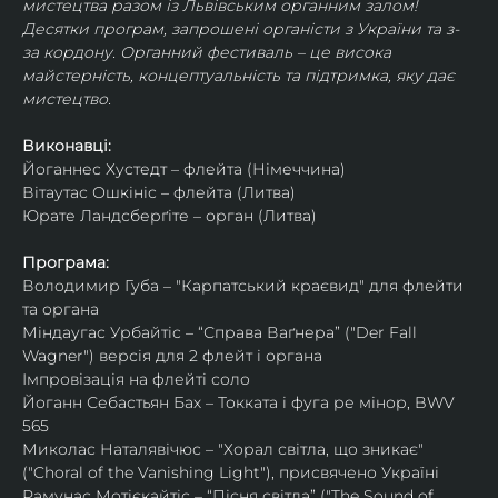
мистецтва разом із Львівським органним залом! 
Десятки програм, запрошені органісти з України та з-
за кордону. Органний фестиваль – це висока 
майстерність, концептуальність та підтримка, яку дає 
мистецтво.
Виконавці:
Йоганнес Хустедт – флейта (Німеччина)
Вітаутас Ошкініс – флейта (Литва)
Юрате Ландсберґіте – орган (Литва)
Програма:
Володимир Губа – "Карпатський краєвид" для флейти 
та органа
Міндаугас Урбайтіс – “Справа Ваґнера” ("Der Fall 
Wagner") версія для 2 флейт і органа
Імпровізація на флейті соло
Йоганн Себастьян Бах – Токката і фуга ре мінор, BWV 
565
Миколас Наталявічюс – "Хорал світла, що зникає" 
("Choral of the Vanishing Light"), присвячено Україні
Рамунас Мотієкайтіс – “Пісня світла” ("The Sound of 