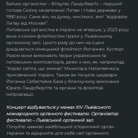
Батько органістки – Вітаутас Ландсберґіс – перший 
голова Сейму незалежної Литви і глава держави у 
1990 році. Саме він, на думку, мисткині, зміг “відірвати 
Литву від Москви”.
Литовська органістка в Україні не вперше, у 2023 році 
вона з сином-флейтистом грали у Львівському 
органному залі. Цього разу до них на сцені 
доєднається німецький флейтист Йоганнес Хустедт.
Разом вони виконають твори українських та 
литовських композиторів, деякі з них, як, наприклад 
"Хорал світла, що зникає" Миколаса Наталявічюса 
присвячений Україні. Також ви почуєте шедеври 
Йоганна Себастьяна Баха у блискучому виконанні 
Юрате Ландсберґіте та органні та флейтові 
імпровізації.
Концерт відбувається у межах ХIV Львівського 
міжнародного органного фестивалю. Організатор 
фестивалю – Львівський органний зал.
Почуйте наживо найбільший історичний орган 
України та відкрийте для себе світ органного 