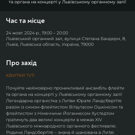
та органа на концерті у Львівському органному залі!
Час та місце
24 жовт. 2024 р., 19:00 – 20:00
Львівський органний зал, вулиця Степана Бандери, 8,
Львів, Львівська область, Україна, 79000
Про захід
КВИТКИ ТУТ!
Почуйте неймовірно проникливий ансамбль флейти 
та органа на концерті у Львівському органному залі! 
Легендарна органістка з Литви Юрате Ландсберґіте 
разом із сином-флейтистом Вітаутасом Ошкінісом та 
флейтистом з Німеччини Йоганнесом Хустедтом 
гратимуть два великі концерти в межах XIV 
Львівського міжнародного органного фестивалю.
Родина Ландсберґіте – знана й шанована в Литві. 