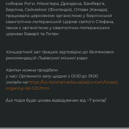
соборах Риги, Мюнстера, Дрездена, Бамберга, 
Берліна, Сейняйокі (Фінляндія), Оттави (Канада), 
працювала церковною органісткою у Берлінській 
євангелічно-лютеранській Церкві святого Стефана, 
також є органісткою у євангелічно-лютеранських 
церквах Баварії та Литви.
Концертний зал працює відповідно до безпекових 
рекомендацій Львівської міської ради.
Квитки можна придбати:
у касі Органного залу щодня з 13:00 до 19:00
онлайн на 
https://lviv.kontramarka.ua/uk/concert/lvivskij-
organnyj-zal-533.html
//ця подія буде цікава відвідувачам від ~7 років//