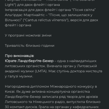
Light") для двох флейт і органа
Імпровізація для двох флейт і органа “Пісня світла”
Альгірдас Мартінайтіс – “Пісня, що залишилася у 
Вільнюсі” ("Cantus relictus vilnensis"), версія для двох 
флейт і органа
У програмі можливі зміни
Тривалість: близько години
Про виконавців:
Юрате Ландсберґіте-Бехер
 – одна з найвидатніших 
литовських органісток. Вивчала орган у Литовській 
академії музики (LMTA). Має ступінь доктора мистецтв 
у галузі музики.
Нагороджена дипломом Міжнародного конкурсу в 
Києві. Як дуже активна концертуюча органістка 
Ландсберґіте-Бехер записала ряд творів для архівів 
Литовського та Німецького радіо, випустила близько 
30 компакт-дисків. Грала на органах у кафедральних 