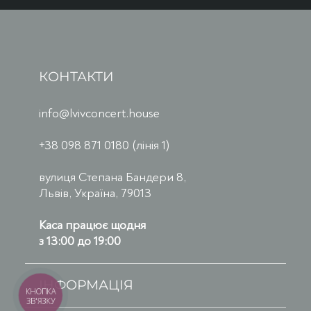
КОНТАКТИ
info@lvivconcert.house
+38 098 871 0180 (лінія 1)
вулиця Степана Бандери 8,
Львів, Україна, 79013
Каса працює щодня
з 13:00 до 19:00
ІНФОРМАЦІЯ
КНОПКА
ЗВ'ЯЗКУ