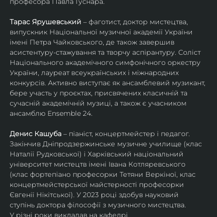
професора Павла Гуснара.
Тарас Ярушевський
 – фаготист, доктор мистецтва, 
випускник Національної музичної академії України 
імені Петра Чайковського, де також завершив 
асистентуру-стажування та творчу аспірантуру. Соліст 
Національного академічного симфонічного оркестру 
України, лауреат всеукраїнських і міжнародних 
конкурсів. Активно виступає як ансамблевий музикант, 
бере участь у проєктах, присвячених класичній та 
сучасній академічній музиці, а також є учасником 
ансамблю Ensemble 24.
Денис Кашуба
 – піаніст, концертмейстер і педагог. 
Закінчив Дніпродзержинське музичне училище (клас 
Наталії Рудковської) і Харківський національний 
університет мистецтв імені Івана Котляревського 
(клас фортепіано професорки Тетяни Веркіної, клас 
концертмейстерської майстерності професорки 
Євгенії Нікітської). У 2023 році здобув науковий 
ступінь доктора філософії з музичного мистецтва.
У різні роки викладав на кафедрі 