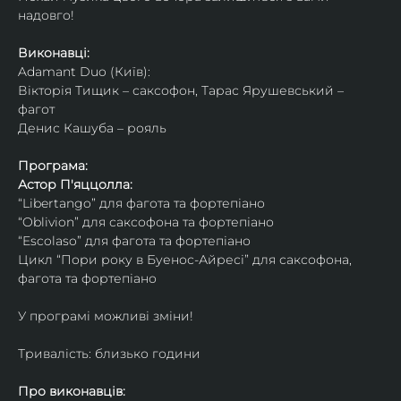
надовго!
Виконавці: 
Adamant Duo (Київ): 
Вікторія Тищик – саксофон, Тарас Ярушевський – 
фагот
Денис Кашуба – рояль
Програма:
Астор П'яццолла:
“Libertango” для фагота та фортепіано
“Oblivion” для саксофона та фортепіано
“Escolaso” для фагота та фортепіано
Цикл “Пори року в Буенос-Айресі” для саксофона, 
фагота та фортепіано
У програмі можливі зміни!
Тривалість: близько години
Про виконавців: