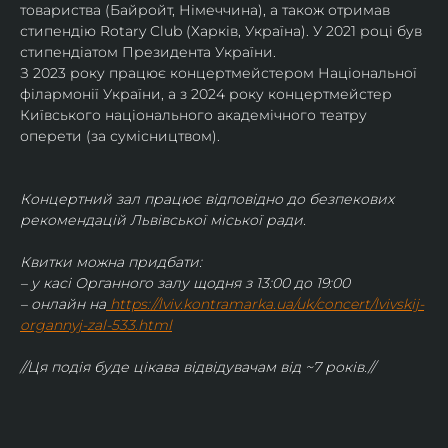
товариства (Байройт, Німеччина), а також отримав
стипендію Rotary Club (Харків, Україна). У 2021 році був 
стипендіатом Президента України. 
З 2023 року працює концертмейстером Національної 
філармонії України, а з 2024 року концертмейстер 
Київського національного академічного театру 
оперети (за сумісництвом).
Концертний зал працює відповідно до безпекових 
рекомендацій Львівської міської ради.
Квитки можна придбати:
– у касі Органного залу щодня з 13:00 до 19:00
– онлайн на
https://lviv.kontramarka.ua/uk/concert/lvivskij-
organnyj-zal-533.html
//Ця подія буде цікава відвідувачам від ~7 років.//