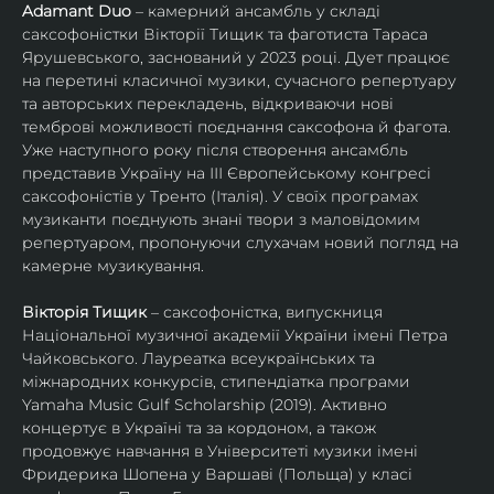
Adamant Duo
 – камерний ансамбль у складі 
саксофоністки Вікторії Тищик та фаготиста Тараса 
Ярушевського, заснований у 2023 році. Дует працює 
на перетині класичної музики, сучасного репертуару 
та авторських перекладень, відкриваючи нові 
темброві можливості поєднання саксофона й фагота. 
Уже наступного року після створення ансамбль 
представив Україну на ІІІ Європейському конгресі 
саксофоністів у Тренто (Італія). У своїх програмах 
музиканти поєднують знані твори з маловідомим 
репертуаром, пропонуючи слухачам новий погляд на 
камерне музикування.
Вікторія Тищик
 – саксофоністка, випускниця 
Національної музичної академії України імені Петра 
Чайковського. Лауреатка всеукраїнських та 
міжнародних конкурсів, стипендіатка програми 
Yamaha Music Gulf Scholarship (2019). Активно 
концертує в Україні та за кордоном, а також 
продовжує навчання в Університеті музики імені 
Фридерика Шопена у Варшаві (Польща) у класі 