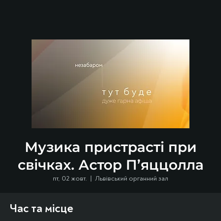
Музика пристрасті при
свічках. Астор П’яццолла
пт, 02 жовт.
  |  
Львівський органний зал
Час та місце