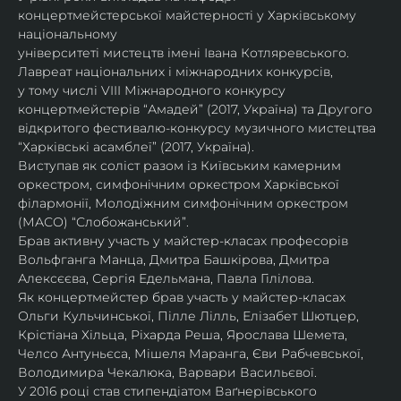
концертмейстерської майстерності у Харківському 
національному
університеті мистецтв імені Івана Котляревського. 
Лавреат національних і міжнародних конкурсів,
у тому числі VIII Міжнародного конкурсу 
концертмейстерів “Амадей” (2017, Україна) та Другого
відкритого фестивалю-конкурсу музичного мистецтва 
“Харківські асамблеї” (2017, Україна).
Виступав як соліст разом із Київським камерним 
оркестром, симфонічним оркестром Харківської
філармонії, Молодіжним симфонічним оркестром 
(МАСО) “Слобожанський”.
Брав активну участь у майстер-класах професорів 
Вольфганга Манца, Дмитра Башкірова, Дмитра
Алексєєва, Сергія Едельмана, Павла Гілілова.
Як концертмейстер брав участь у майстер-класах 
Ольги Кульчинської, Пілле Лілль, Елізабет Шютцер, 
Крістіана Хільца, Ріхарда Реша, Ярослава Шемета, 
Челсо Антуньєса, Мішеля Маранга, Єви Рабчевської, 
Володимира Чекалюка, Варвари Васильєвої.
У 2016 році став стипендіатом Ваґнерівського 