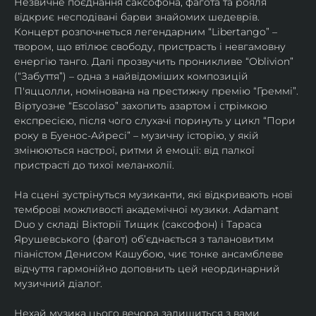
Незвичне поєднання саксофона, фагота та рояля 
відкриє несподівані барви знайомих шедеврів. 
Концерт розпочнеться легендарним “Libertango” – 
твором, що втілює свободу, пристрасть і невгамовну 
енергію танго. Далі прозвучить проникливе “Oblivion” 
(“Забуття”) – одна з найвідоміших композицій 
П'яццолли, номінована на престижну премію “Греммі”. 
Віртуозне “Escolaso” захопить азартом і стрімкою 
експресією, після чого слухачі поринуть у цикл “Пори 
року в Буенос-Айресі” – музичну історію, у якій 
змінюються настрої, ритми й емоції: від палкої 
пристрасті до тихої меланхолії. 
На сцені зустрінуться музиканти, які відкривають нові 
темброві можливості академічної музики. Adamant 
Duo у складі Вікторії Тищик (саксофон) і Тараса 
Ярушевського (фагот) об’єднається з талановитим 
піаністом Денисом Кашубою, чиє тонке ансамблеве 
відчуття гармонійно доповнить цей неординарний 
музичний діалог.
Нехай музика цього вечора залишиться з вами 