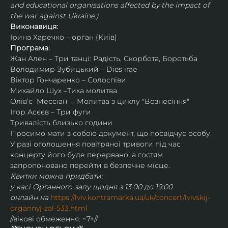
and educational organisations affected by the impact of 
the war against Ukraine.)
Виконавиця:
Ірина Харечко – орган (Київ)
Програма:
Жан Ален – Три танці: Радість, Скорбота, Боротьба
Володимир Зубицький – Dies irae
Віктор Гончаренко – Солоспіви
Михайло Шух –Тиха молитва
Олівʼє  Мессіан  – Молитва з циклу "Вознесіння"
Ігор Асєєв – Три фуги
Тривалість близько години
Просимо мати з собою документ, що посвідчує особу.
У разі оголошення повітряної тривоги під час 
концерту його буде перервано, а гостям 
запропоновано перейти в безпечне місце.
Квитки можна придбати:
у касі Органного залу щодня з 13:00 до 19:00
онлайн на 
https://lviv.kontramarka.ua/uk/concert/lvivskij-
organnyj-zal-533.html
//вікові обмеження: ~7+//