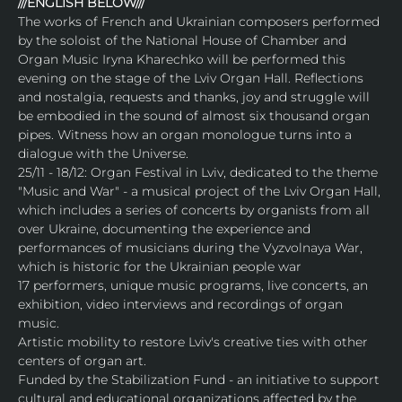
///ENGLISH BELOW///
The works of French and Ukrainian composers performed 
by the soloist of the National House of Chamber and 
Organ Music Iryna Kharechko will be performed this 
evening on the stage of the Lviv Organ Hall. Reflections 
and nostalgia, requests and thanks, joy and struggle will 
be embodied in the sound of almost six thousand organ 
pipes. Witness how an organ monologue turns into a 
dialogue with the Universe.
25/11 - 18/12: Organ Festival in Lviv, dedicated to the theme 
"Music and War" - a musical project of the Lviv Organ Hall, 
which includes a series of concerts by organists from all 
over Ukraine, documenting the experience and 
performances of musicians during the Vyzvolnaya War, 
which is historic for the Ukrainian people war
17 performers, unique music programs, live concerts, an 
exhibition, video interviews and recordings of organ 
music.
Artistic mobility to restore Lviv's creative ties with other 
centers of organ art.
Funded by the Stabilization Fund - an initiative to support 
cultural and educational organizations affected by the 