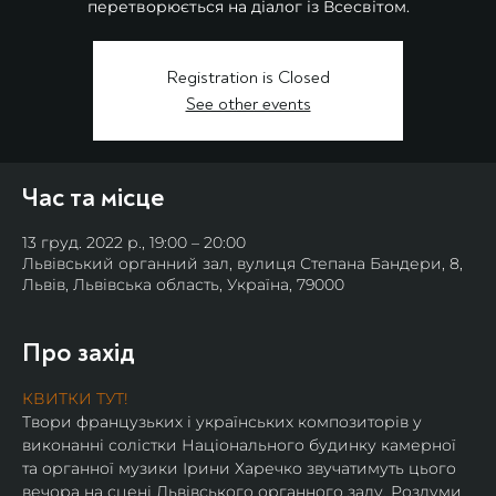
перетворюється на діалог із Всесвітом.
Registration is Closed
See other events
Час та місце
13 груд. 2022 р., 19:00 – 20:00
Львівський органний зал, вулиця Степана Бандери, 8,
Львів, Львівська область, Україна, 79000
Про захід
КВИТКИ ТУТ!
Твори французьких і українських композиторів у 
виконанні солістки Національного будинку камерної 
та органної музики Ірини Харечко звучатимуть цього 
вечора на сцені Львівського органного залу. Роздуми 