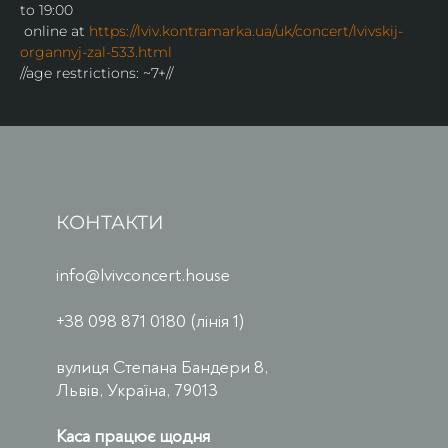
to 19:00
 online at 
https://lviv.kontramarka.ua/uk/concert/lvivskij-
organnyj-zal-533.html
//age restrictions: ~7+//
КОНТАКТИ
info@lvivconcert.house
+38 098 871 0180 (лінія 1)
вулиця Степана Бандери 8,
Львів, Україна, 79013
Каса працює щодня