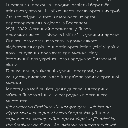
і ностальгія, прохання і подяка, радість і боротьба 
втіляться у звучанні майже шести тисяч органних труб. 
Станьте свідками того, як монолог на органі 
перетворюється на діалог із Всесвітом.
25/11 - 18/12: Органний фестиваль у Львові, 
присвячений темі “Музика і війна” – музичний проект 
Львівського органного залу, в рамках якого 
відбувається серія концертів органістів з усієї України, 
документування досвіду та гри музикантів у 
історичний для українського народу час Визвольної 
війни.
17 виконавців, унікальні музичні програмі, живі 
концерти, виставка, відео-інтервʼю та записи органної 
музики.
Мистецька мобільність для відновлення творчих 
зв’язків Львова з іншими осередками органного 
мистецтва.
Фінансовано Стабілізаційним фондом – ініціативи 
підтримки культурних і освітніх організацій, яких 
торкнулися насліди війни проти України (Funded by 
the Stabilisation Fund - An initiative to support cultural 