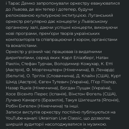
і Тарас Демко запропонували оркестру евакуюватися 
до Львова, де він тепер і дотепер, будучи 
релокованою культурною інституцією. Луганський 
оркестр регулярно дає концерти у Львівському 
органному залі, даючи успішні концерти, виконуючи 
нові програми, прем’єри творів українських 
композиторів та співпрацюючи з хором, органістами 
та вокалістами.
Оркестр у різний час працював із видатними 
дириґентами, серед яких: Карл Еліазберг, Натан 
Рахлін, Стефан Турчак, Володимир Кожухар, К. Етті 
(Австрія), Ф. Моргенштерн (Німеччина), В. Ленардс 
(Бельгія), О. Трглік (Словаччина), Д. Клайн (США), Курт 
Шмід (Австрія), Євген Тутевич (Україна), П’єр Піхлєр, 
Назар Яцків (Німеччина), Богдан Пущак (Україна), 
Хосе Вісенто Перес (Іспанія), Вінстон Фогель (США), 
Лучано Камарго (Бразилія), Такуя Шигешита (Японія), 
Робін Енгелен (Німеччина) та інші.
Записи виступів оркестру постійно публікуються на 
YouTube-каналі Ukrainian Live Classic, що дозволяє 
ширшій аудиторії насолоджуватися їх музикою​.