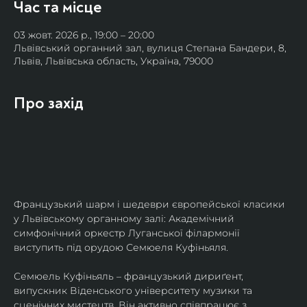
Час та місце
03 жовт. 2026 р., 19:00 – 20:00
Львівський органний зал, вулиця Степана Бандери, 8,
Львів, Львівська область, Україна, 79000
Про захід
Французький шарм і шедеври європейської класики 
у Львівському органному залі: Академічний 
симфонічний оркестр Луганської філармонії 
виступить під орудою Семюеля Куфіньяля.
Семюель Куфіньяль – французький дириґент, 
випускник Віденського університету музики та 
сценічних мистецтв. Він активно співпрацює з 