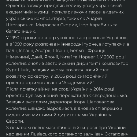
Оркестр завжди приділяв велику увагу українській 
академічній музиці, популяризуючи твори видатних 
українських композиторів, таких як Андрій 
Штогаренко, Мирослав Скорик, Ігор Карабиць та 
багато інших.
У 1990-ті роки оркестр успішно гастролював Україною, 
а з 1999 року розпочав міжнародні турне, виступаючи в 
Італії, Іспанії, Австрії, Швеції, Бельгії, Франції, 
Німеччині, Данії, Японії, Китаї та Норвегії. У 2002 році 
колектив очолив австрійський диригент і композитор 
Курт Шмід, завдяки якому почався новий етап 
розвитку оркестру. У 2006 році симфонічний 
оркестр отримав звання "Академічний".
Після початку війни на сході України у 2014 році 
оркестр був змушений переїхати до Сєвєродонецька. 
Завдяки зусиллям директора Ігоря Шаповалова 
колектив швидко відродився, відновив співпрацю з 
видатними митцями й диригентами України та 
Європи.
З початком повномасштабної війни росії про України 
керівники Львівського органного залу Іван Остапович 