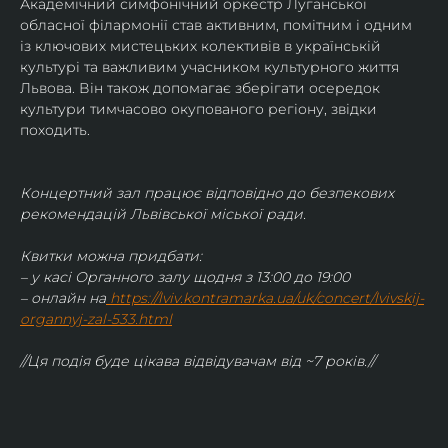
Академічний симфонічний оркестр Луганської 
обласної філармонії став активним, помітним і одним 
із ключових мистецьких колективів в українській 
культурі та важливим учасником культурного життя 
Львова. Він також допомагає зберігати осередок 
культури тимчасово окупованого регіону, звідки 
походить.
Концертний зал працює відповідно до безпекових 
рекомендацій Львівської міської ради.
Квитки можна придбати:
– у касі Органного залу щодня з 13:00 до 19:00
– онлайн на
https://lviv.kontramarka.ua/uk/concert/lvivskij-
organnyj-zal-533.html
//Ця подія буде цікава відвідувачам від ~7 років.//