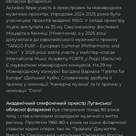
обласній філармонії.
Активно бере участь в оркестрових та міжнародних 
музичних проєктах. Упродовж 2024-2025 років була 
учасницею проєктів академії INSO. У складі оркестру 
ліцею виступала на 35-му Саксонському фестивалі 
Моцарта в Хемніці (Німеччина), а у 2025 році 
долучилася до європейського музичного проєкту 
“TANGO PUR! – European Summer Philharmonic and 
Choir”. У 2026 році взяла участь у майстер-класах 
International Music Academy FORTE у Лієрі (Бельгія).
Є лауреаткою міжнародних конкурсів. На 29-му 
Міжнародному конкурсі Богдана Вархала “Talents for 
Europe” (Дольний Кубін, Словаччина) здобула ІІ 
премію у номінації “Камерна музика” та IV премію у 
номінації “Соло”.
Академічний симфонічний оркестр Луганської 
обласної філармонії
 був створений понад 80 років 
тому і став ключовим осередком музичного життя 
регіону. Протягом 1960–80-х років на сцені філармонії 
ставили відомі опери, такі як "Травіата" Джузеппе 
Верді та "Севільський цирульник"Джоаккіно Россіні. 