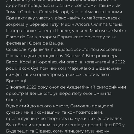
дириґент працював із різними солістами, такими як 
Томас Оспітал, Селім Мазарі, Каоко Амано та іншими. 
Брав активну участь у різноманітних майстеркласах, 
зокрема у Бернара Тету, Марін Алсоп, Філіппа Огена, 
Петера Ганке та Генрі Шалле, у школі Maîtrise de Notre-
Dame de Paris, з хором Паризького оркестру та на 
фестивалі Opéra de Baugé.
Семюель Куфіньяль працював асистентом Хоссейна 
Пішкара для відродження “Кармен” Бізе режисера 
Баррі Коскі в Королівській опері в Копенгагені в 2022 
році.Також був помічником Марі Жако з Віденським 
симфонічним оркестром у рамках фестивалю в 
Брегенці. 
З жовтня 2023 року очолює Академічний симфонічний 
оркестр Віденського університету економіки та 
бізнесу.
Відкритий до всього нового, Семюель працює зі 
сучасними виконавцями та композиторами, 
презентуючи їхню творчість на музичних фестивалях. 
Був обраним одним із дириґентів у проєкті Ligeti100 у 
Будапешті та Віденському літньому музичному 