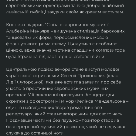
європейськими оркестрами та вже добре знайомий 
львівській публіці завдяки своїм яскравим виступам. 
Концерт відкриє “Сюїта в старовинному стилі” 
Альберіка Маньяра – вишукана стилізація барокових 
танцювальних форм, переосмислених мовою 
французького романтизму. Ця музика є особливо 
цінною, адже значна частина спадщини композитора 
була втрачена під час Першої світової війни. 
Центральною подією вечора стане виступ молодої 
української скрипальки Євгенії Прокопович (клас 
Лідії Футорської), яка вже встигла заявити про себе 
участю в престижних європейських музичних 
проєктах. У її виконанні прозвучить Концерт для 
скрипки з оркестром мі мінор Фелікса Мендельсона – 
один із найвідоміших творів романтичного 
репертуару, який став новаторським для свого часу. 
Поєднавши частини без пауз, композитор створив 
безперервний музичний розвиток, який не відпускає 
слухача до останньої ноти. 