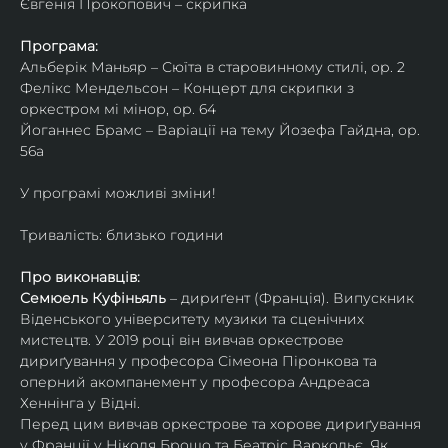
Євгенія Прокопович – скрипка
Програма:
Альберік Маньяр – Сюїта в старовинному стилі, ор. 2
Фелікс Мендельсон – Концерт для скрипки з 
оркестром мі мінор, ор. 64
Йоганнес Брамс – Варіації на тему Йозефа Гайдна, ор. 
56a
У програмі можливі зміни!
Тривалість: близько години
Про виконавців:
Семюель Куфіньяль
 – дириґент (Франція). Випускник 
Віденського університету музики та сценічних 
мистецтв. У 2019 році він вивчав оркестрове 
дириґування у професора Сімеона Піронкова та 
оперний акомпанемент у професора Андреаса 
Хеннінга у Відні.
Перед цим вивчав оркестрове та хорове дириґування 
у Франції у Ніколя Брошо та Беатріс Варкольє. Як 