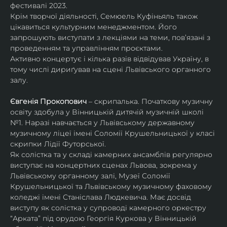
фестивалі 2023.
Крім творчої діяльності, Семюель Куфіньяль також 
цікавиться культурним менеджментом. Його 
запрошують виступати з лекціями на теми, пов’язані з 
проведенням та управлінням проєктами.
Активно концертує і кілька разів відвідував Україну, в 
тому числі дириґував на сцені Львівського органного 
залу. 
Євгенія Прокопович
 – скрипалька. Початкову музичну 
освіту здобула у Вінницькій дитячій музичній школі 
№1. Наразі навчається у Львівському державному 
музичному ліцеї імені Соломії Крушельницької у класі 
скрипки Лідії Футорської.
Як солістка та у складі камерних ансамблів регулярно 
виступає на концертних сценах Львова, зокрема у 
Львівському органному залі, Музеї Соломії 
Крушельницької та Львівському музичному фаховому 
коледжі імені Станіслава Людкевича. Має досвід 
виступу як солістка у супроводі камерного оркестру 
“Арката” під орудою Георгія Куркова у Вінницькій 