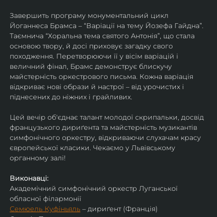
Завершить програму монументальний цикл 
Йоганнеса Брамса – “Варіації на тему Йозефа Гайдна”. 
Таємнича “Хоральна тема святого Антонія”, що стала 
основою твору, й досі приховує загадку свого 
походження. Перетворюючи її у вісім варіацій і 
величний фінал, Брамс демонструє блискучу 
майстерність оркестрового письма. Кожна варіація 
відкриває нові образи й настрої – від урочистих і 
піднесених до ніжних і грайливих. 
Цей вечір об'єднає талант молодої скрипальки, досвід 
французького дириґента та майстерність музикантів 
симфонічного оркестру, відкриваючи слухачам красу 
європейської класики. Чекаємо у Львівському 
органному залі!
Виконавці:
Академічний симфонічний оркестр Луганської 
обласної філармонії
Семюель Куфіньяль
 – дириґент (Франція)