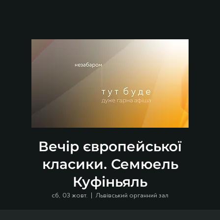
Вечір європейської
класики. Семюель
Куфіньяль
сб, 03 жовт.
  |  
Львівський органний зал