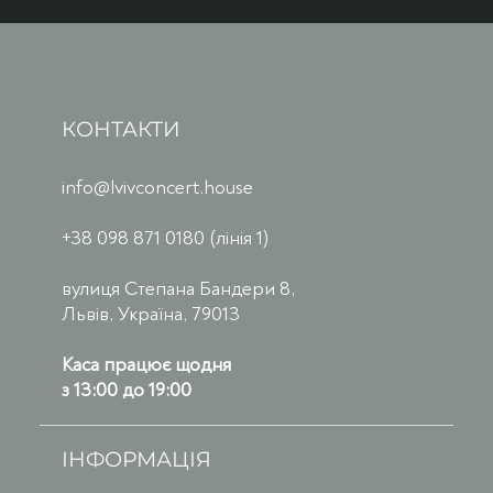
КОНТАКТИ
info@lvivconcert.house
+38 098 871 0180 (лінія 1)
вулиця Степана Бандери 8,
Львів, Україна, 79013
Каса працює щодня
з 13:00 до 19:00
ІНФОРМАЦІЯ