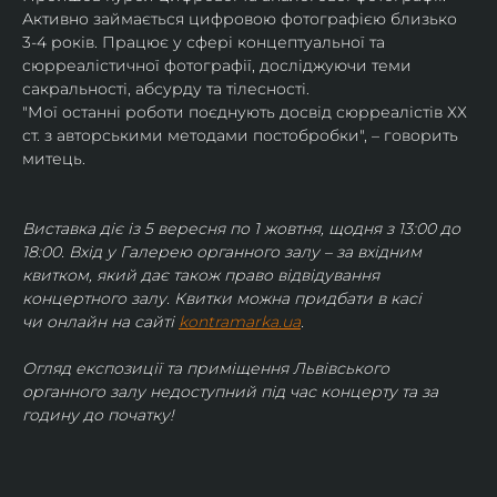
Активно займається цифровою фотографією близько 
3-4 років. Працює у сфері концептуальної та 
сюрреалістичної фотографії, досліджуючи теми 
сакральності, абсурду та тілесності.
"Мої останні роботи поєднують досвід сюрреалістів ХХ 
ст. з авторськими методами постобробки", – говорить 
митець.
Виставка діє із 5 вересня по 1 жовтня, щодня з 13:00 до 
18:00. Вхід у Галерею органного залу – за вхідним 
квитком, який дає також право відвідування 
концертного залу. Квитки можна придбати в касі 
чи онлайн на сайті 
kontramarka.ua
.
Огляд експозиції та приміщення Львівського 
органного залу недоступний під час концерту та за 
годину до початку!