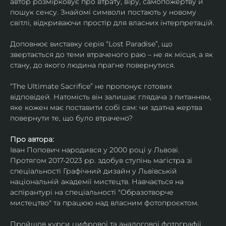
автор розмірковує про втрату, віру, самопожертву й 
пошук сенсу. Знайомі символи постають у новому 
світлі, відкриваючи простір для власних інтерпретацій.
Доповнює виставку серія “Lost Paradise”, що 
звертається до теми втраченого раю – не як місця, а як 
стану, до якого людина прагне повернутися.
“The Ultimate Sacrifice” не пропонує готових 
відповідей. Натомість він залишає глядача з питанням, 
яке кожен має поставити собі сам: чи здатна жертва 
повернути те, що було втрачено?
Про автора:
Іван Попович народився у 2000 році у Львові. 
Протягом 2017-2023 рр. здобув ступінь магістра зі 
спеціальності Графічний дизайн у Львівській 
національній академії мистецтв. Навчається на 
аспірантурі на спеціальності "Образотворче 
мистецтво" та працюю над власним фотопроєктом.
Пройшов курси цифрової та аналогової фотографії. 