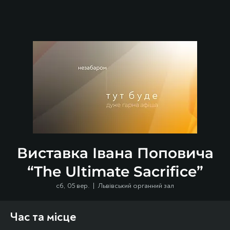
Виставка Івана Поповича
“The Ultimate Sacrifice”
сб, 05 вер.
  |  
Львівський органний зал
Час та місце