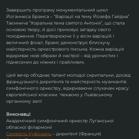
Завершить програму монументальний цикл 
Йоганнеса Брамса – “Варіації на тему Йозефа Гайдна”. 
Таємнича “Хоральна тема святого Антонія”, що стала 
основою твору, й досі приховує загадку свого 
походження. Перетворюючи її у вісім варіацій і 
величний фінал, Брамс демонструє блискучу 
майстерність оркестрового письма. Кожна варіація 
відкриває нові образи й настрої – від урочистих і 
піднесених до ніжних і грайливих. 
Цей вечір об'єднає талант молодої скрипальки, досвід 
французького дириґента та майстерність музикантів 
симфонічного оркестру, відкриваючи слухачам красу 
європейської класики. Чекаємо у Львівському 
органному залі!
Виконавці:
Академічний симфонічний оркестр Луганської 
обласної філармонії
Семюель Куфіньяль
 – дириґент (Франція)