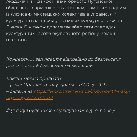
Академічний симфонічний оркестр Луганської 
обласної філармонії став активним, помітним і одним 
із ключових мистецьких колективів в українській 
культурі та важливим учасником культурного життя 
Львова. Він також допомагає зберігати осередок 
культури тимчасово окупованого регіону, звідки 
походить.
Концертний зал працює відповідно до безпекових 
рекомендацій Львівської міської ради.
Квитки можна придбати:
– у касі Органного залу щодня з 13:00 до 19:00
– онлайн на
https://lviv.kontramarka.ua/uk/concert/lvivskij-
organnyj-zal-533.html
//Ця подія буде цікава відвідувачам від ~7 років.//