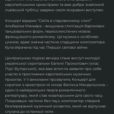
європейськими оркестрами та вже добре знайомий 
львівській публіці завдяки своїм яскравим виступам. 
Концерт відкриє “Сюїта в старовинному стилі” 
Альберіка Маньяра – вишукана стилізація барокових 
танцювальних форм, переосмислених мовою 
французького романтизму. Ця музика є особливо 
цінною, адже значна частина спадщини композитора 
була втрачена під час Першої світової війни. 
Центральною подією вечора стане виступ молодої 
української скрипальки Євгенії Прокопович (клас 
Лідії Футорської), яка вже встигла заявити про себе 
участю в престижних європейських музичних 
проєктах. У її виконанні прозвучить Концерт для 
скрипки з оркестром мі мінор Фелікса Мендельсона – 
один із найвідоміших творів романтичного 
репертуару, який став новаторським для свого часу. 
Поєднавши частини без пауз, композитор створив 
безперервний музичний розвиток, який не відпускає 
слухача до останньої ноти. 