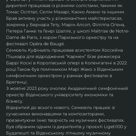
дириґент працював із різними солістами, такими як 
Томас Оспітал, Селім Мазарі, Каоко Амано та іншими. 
Брав активну участь у різноманітних майстеркласах, 
зокрема у Бернара Тету, Марін Алсоп, Філіппа Огена, 
Петера Ганке та Генрі Шалле, у школі Maîtrise de Notre-
Dame de Paris, з хором Паризького оркестру та на 
фестивалі Opéra de Baugé.
Семюель Куфіньяль працював асистентом Хоссейна 
Пішкара для відродження “Кармен” Бізе режисера 
Баррі Коскі в Королівській опері в Копенгагені в 2022 
році.Також був помічником Марі Жако з Віденським 
симфонічним оркестром у рамках фестивалю в 
Брегенці. 
З жовтня 2023 року очолює Академічний симфонічний 
оркестр Віденського університету економіки та 
бізнесу.
Відкритий до всього нового, Семюель працює зі 
сучасними виконавцями та композиторами, 
презентуючи їхню творчість на музичних фестивалях. 
Був обраним одним із дириґентів у проєкті Ligeti100 у 
Будапешті та Віденському літньому музичному 