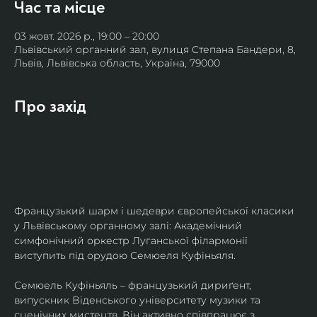
Час та місце
03 жовт. 2026 р., 19:00 – 20:00
Львівський органний зал, вулиця Степана Бандери, 8,
Львів, Львівська область, Україна, 79000
Про захід
Французький шарм і шедеври європейської класики 
у Львівському органному залі: Академічний 
симфонічний оркестр Луганської філармонії 
виступить під орудою Семюеля Куфіньяля.
Семюель Куфіньяль – французький дириґент, 
випускник Віденського університету музики та 
сценічних мистецтв. Він активно співпрацює з 