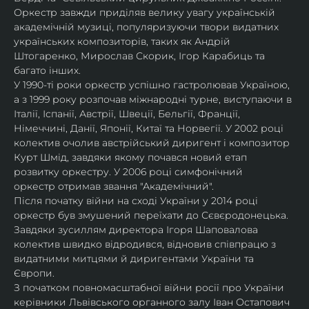
Оркестр завжди приділяв велику увагу українській 
академічній музиці, популяризуючи твори видатних 
українських композиторів, таких як Андрій 
Штогаренко, Мирослав Скорик, Ігор Карабиць та 
багато інших.
У 1990-ті роки оркестр успішно гастролював Україною, 
а з 1999 року розпочав міжнародні турне, виступаючи в 
Італії, Іспанії, Австрії, Швеції, Бельгії, Франції, 
Німеччині, Данії, Японії, Китаї та Норвегії. У 2002 році 
колектив очолив австрійський диригент і композитор 
Курт Шмід, завдяки якому почався новий етап 
розвитку оркестру. У 2006 році симфонічний 
оркестр отримав звання "Академічний".
Після початку війни на сході України у 2014 році 
оркестр був змушений переїхати до Сєвєродонецька. 
Завдяки зусиллям директора Ігоря Шаповалова 
колектив швидко відродився, відновив співпрацю з 
видатними митцями й диригентами України та 
Європи.
З початком повномасштабної війни росії про України 
керівники Львівського органного залу Іван Остапович 