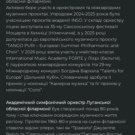
обласній філармонії.
Активно бере участь в оркестрових та міжнародних 
музичних проєктах. Упродовж 2024-2025 років була 
учасницею проєктів академії INSO. У складі оркестру 
ліцею виступала на 35-му Саксонському фестивалі 
Моцарта в Хемніці (Німеччина), а у 2025 році 
долучилася до європейського музичного проєкту 
“TANGO PUR! – European Summer Philharmonic and 
Choir”. У 2026 році взяла участь у майстер-класах 
International Music Academy FORTE у Лієрі (Бельгія).
Є лауреаткою міжнародних конкурсів. На 29-му 
Міжнародному конкурсі Богдана Вархала “Talents for 
Europe” (Дольний Кубін, Словаччина) здобула ІІ 
премію у номінації “Камерна музика” та IV премію у 
номінації “Соло”.
Академічний симфонічний оркестр Луганської 
обласної філармонії
 був створений понад 80 років 
тому і став ключовим осередком музичного життя 
регіону. Протягом 1960–80-х років на сцені філармонії 
ставили відомі опери, такі як "Травіата" Джузеппе 
Верді та "Севільський цирульник"Джоаккіно Россіні. 