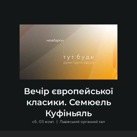
Вечір європейської
класики. Семюель
Куфіньяль
сб, 03 жовт.
  |  
Львівський органний зал