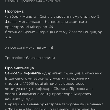
Євгенія Прокопович – скрипка
Програма:
Альберік Маньяр – Сюїта в старовинному стилі, ор. 2
Фелікс Мендельсон – Концерт для скрипки з 
оркестром мі мінор, ор. 64
Йоганнес Брамс – Варіації на тему Йозефа Гайдна, ор. 
56a
У програмі можливі зміни!
Тривалість: близько години
Про виконавців:
Семюель Куфіньяль
 – дириґент (Франція). Випускник 
Віденського університету музики та сценічних 
мистецтв. У 2019 році він вивчав оркестрове 
дириґування у професора Сімеона Піронкова та 
оперний акомпанемент у професора Андреаса 
Хеннінга у Відні.
Перед цим вивчав оркестрове та хорове дириґування 
у Франції у Ніколя Брошо та Беатріс Варкольє. Як 