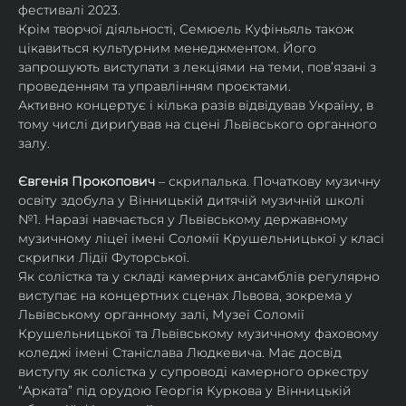
фестивалі 2023.
Крім творчої діяльності, Семюель Куфіньяль також 
цікавиться культурним менеджментом. Його 
запрошують виступати з лекціями на теми, пов’язані з 
проведенням та управлінням проєктами.
Активно концертує і кілька разів відвідував Україну, в 
тому числі дириґував на сцені Львівського органного 
залу. 
Євгенія Прокопович
 – скрипалька. Початкову музичну 
освіту здобула у Вінницькій дитячій музичній школі 
№1. Наразі навчається у Львівському державному 
музичному ліцеї імені Соломії Крушельницької у класі 
скрипки Лідії Футорської.
Як солістка та у складі камерних ансамблів регулярно 
виступає на концертних сценах Львова, зокрема у 
Львівському органному залі, Музеї Соломії 
Крушельницької та Львівському музичному фаховому 
коледжі імені Станіслава Людкевича. Має досвід 
виступу як солістка у супроводі камерного оркестру 
“Арката” під орудою Георгія Куркова у Вінницькій 