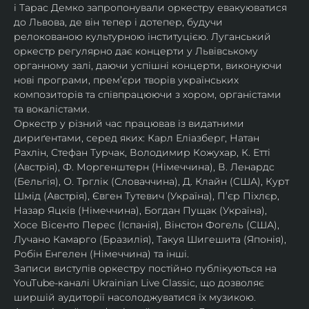
і Тарас Демко запропонували оркестру евакуюватися 
до Львова, де він тепер і дотепер, будучи 
релокованою культурною інституцією. Луганський 
оркестр регулярно дає концерти у Львівському 
органному залі, даючи успішні концерти, виконуючи 
нові програми, прем’єри творів українських 
композиторів та співпрацюючи з хором, органістами 
та вокалістами.
Оркестр у різний час працював із видатними 
дириґентами, серед яких: Карл Еліазберг, Натан 
Рахлін, Стефан Турчак, Володимир Кожухар, К. Етті 
(Австрія), Ф. Моргенштерн (Німеччина), В. Ленардс 
(Бельгія), О. Трглік (Словаччина), Д. Клайн (США), Курт 
Шмід (Австрія), Євген Тутевич (Україна), П’єр Піхлєр, 
Назар Яцків (Німеччина), Богдан Пущак (Україна), 
Хосе Вісенто Перес (Іспанія), Вінстон Фогель (США), 
Лучано Камарго (Бразилія), Такуя Шигешита (Японія), 
Робін Енгелен (Німеччина) та інші.
Записи виступів оркестру постійно публікуються на 
YouTube-каналі Ukrainian Live Classic, що дозволяє 
ширшій аудиторії насолоджуватися їх музикою​.