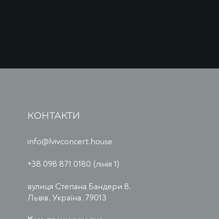
КОНТАКТИ
info@lvivconcert.house
+38 098 871 0180 (лінія 1)
вулиця Степана Бандери 8,
Львів, Україна, 79013