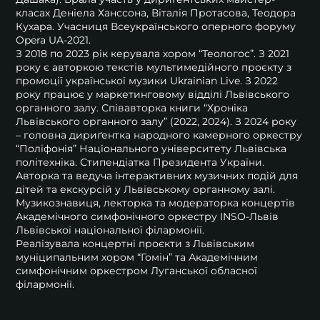
класах Деніела Ханссона, Віталія Протасова, Теодора
Кухара. Учасниця Всеукраїнського оперного форуму
Opera UA-2021.
З 2018 по 2023 рік керувала хором “Теологос”. З 2021
року є авторкою текстів мультимедійного проєкту з
промоції української музики Ukrainian Live. З 2022
року працює у маркетинговому відділі Львівського
органного залу. Співавторка книги “Хроніка
Львівського органного залу” (2022, 2024). З 2024 року
– головна дириґентка народного камерного оркестру
“Поліфонія” Національного університету Львівська
політехніка. Стипендіатка Президента України.
Авторка та ведуча інтерактивних музичних подій для
дітей та екскурсій у Львівському органному залі.
Музикознавиця, лекторка та модераторка концертів
Академічного симфонічного оркестру INSO-Львів
Львівської національної філармонії.
Реалізувала концертні проєкти з Львівським
муніципальним хором “Гомін” та Академічним
симфонічним оркестром Луганської обласної
філармонії.