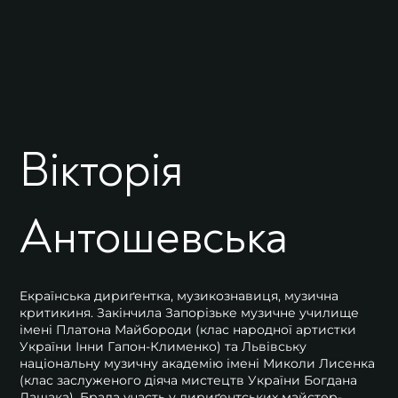
Вікторія
Антошевська
Eкраїнська дириґентка, музикознавиця, музична
критикиня. Закінчила Запорізьке музичне училище
імені Платона Майбороди (клас народної артистки
України Інни Гапон-Клименко) та Львівську
національну музичну академію імені Миколи Лисенка
(клас заслуженого діяча мистецтв України Богдана
Дашака). Брала участь у дириґентських майстер-