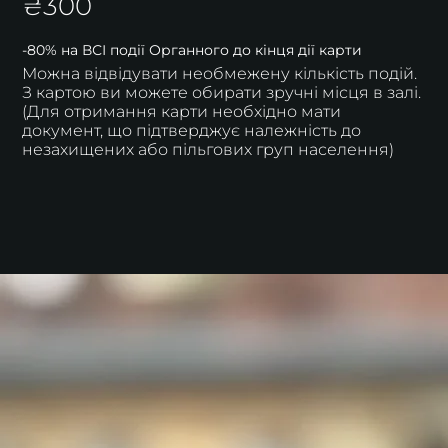
₴300
-80% на ВСІ події Органного до кінця дії карти
Можна відвідувати необмежену кількість подій.
З картою ви можете обирати зручні місця в залі.
(Для отримання карти необхідно мати
документ, що підтверджує належність до
незахищених або пільгових груп населення)