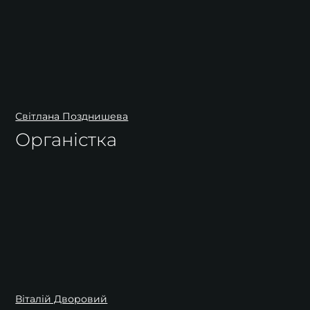
Світлана Позднишева
Органістка
Віталій Дворовий