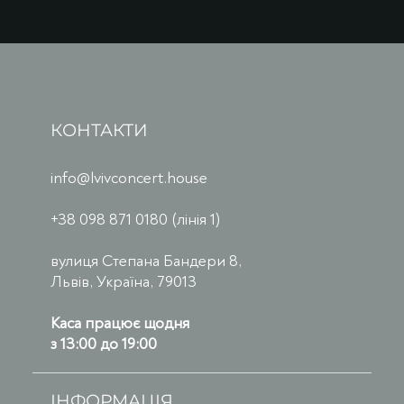
КОНТАКТИ
info@lvivconcert.house
+38 098 871 0180 (лінія 1)
вулиця Степана Бандери 8,
Львів, Україна, 79013
Каса працює щодня
з 13:00 до 19:00
ІНФОРМАЦІЯ