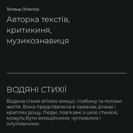
Тетяна Літепло
Авторка текстів,
критикиня,
музикознавиця
ВОДЯНІ СТИХІЇ
Водяна стихія втілює емоції, глибину та потоки
життя. Вона представлена в океанах, річках і
краплях дощу. Люди, пов'язані з цією стихією,
можуть бути емоційними, чутливими і
інтуїтивними.