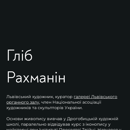
Гліб
Рахманін
Львівський художник, куратор
галереї Львівського
органного залу
, член Національної асоціації
художників та скульпторів України.
Основи живопису вивчав у Дрогобицькій художній
школі, паралельно відвідував курс з іконопису у
майстерні при Інституті Пресвятої Трійці. Навчався у