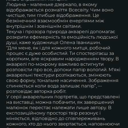
Людина – маленьке дзеркало, в якому
відображається розмаїття Всесвіту. Чим воно
чистіше, тим глибше відображення. Це
безкінечний взаємообмін енергіями між
внутрішнім і зовнішнім світами.
‌Текуча і прозора природа акварелі допомагає
розкрити ефемерність та емоційність людської
душі, каже художниця Олена Іванишин.
“Для мене, як і для кожного митця, робочий
процес є дуже особистий. Ти спостерігаєш за
коротким, але яскравим народженням твору. В
акварелі по-мокрому важливо встигнути
розповісти про все, допоки папір вологий. М'які
акварельні текстури розтікаються, змінюють
свою форму, тональне насичення. Зображення
спиняється коли вода залишає папір”, –-
розповідає авторка робіт.
У серії акварельних портретів, що представлені
на виставці, можна побачити, як завершений
малюнок перестає належати лише автору. В
експозиційному просторі твір резонує і
міняється, відповідно до співпереживань
кожного, хто до нього звертається, наповнюючи