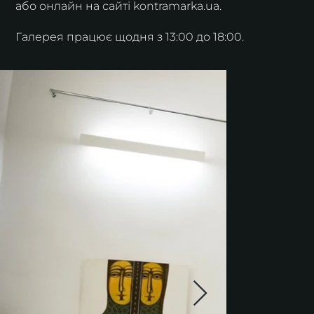
або онлайн на сайті kontramarka.ua.
Галерея працює щодня з 13:00 до 18:00.