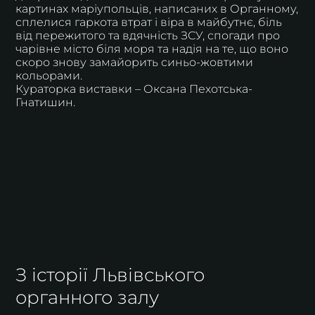
картинах маріупольців, написаних в Органному,
сплелися гаркота втрат і віра в майбутнє, біль
від пережитого та вдячність ЗСУ, спогади про
чарівне місто біля моря та надія на те, що воно
скоро знову замайорить синьо-жовтими
кольорами.
Кураторка виставки – Оксана Пехотська-
Гнатишин.
З історії Львівського
органного залу