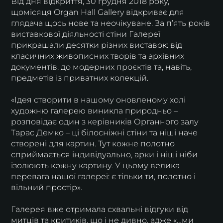
Від дня відкриття, 30 грудня 2018 року,
щомісяця Organ Hall Gallery відкриває для
глядача щось нове та неочікуване. За пʼять років
виставкової діяльності стіни Галереї
прикрашали десятки різних виставок: від
класичних живописних творів та архівних
документів, до модерних проєктів та, навіть,
предметів із приватних колекцій.
«Ідея створити в нашому оновленому холі
художню галерею виникла природньо –
розповідає один з керівників Органного залу
Тарас Демко – ці білосніжні стіни та ніші наче
створені для картин. Тут кожне полотно
сприймається індивідуально, арки і ніші ніби
ізолюють кожну картину. У цьому велика
перевага нашої галереї: є тільки ти, полотно і
вільний простір».
Галерея вже отримала схвальні відгуки від
митців та критиків, що і не дивно, адже «…ми