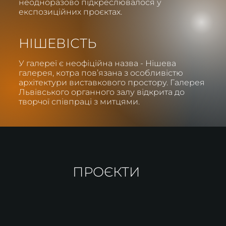
неодноразово підкреслювалося у
експозиційних проєктах.
НІШЕВІСТЬ
У галереї є неофіційна назва - Нішева
галерея, котра повʼязана з особливістю
архітектури виставкового простору. Галерея
Львівського органного залу відкрита до
творчої співпраці з митцями.
ПРОЄКТИ