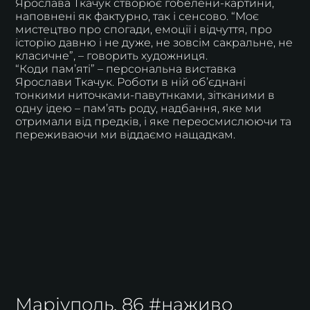
Ярослава Ткачук створює гобелени-картини,
наповнені як фактурно, так і сенсово. “Моє
мистецтво про спогади, емоції і відчуття, про
історію давню і не дуже, не зовсім сакральне, не
класичне”, – говорить художниця.
“Коди памʼяті” – персональна виставка
Ярослави Ткачук. Роботи в ній обʼєднані
тонкими ниточками-павутнками, зітканими в
одну ідею – памʼять роду, надбання, яке ми
отримали від предків, і яке переосмислюючи та
переживаючи ми віддаємо нащадкам.
Маріуполь. 86 #наживо