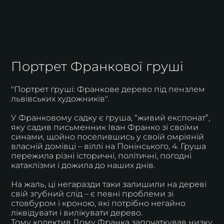
Портрет Франкової груші
"Портрет груші: Франкове дерево під пензлем
львівських художників".
У Франковому садку є груша, “живий експонат”,
яку садив письменник Іван Франко зі своїми
синами, щойно поселившись у своїй омріяній
власній домівці – віллі на Понінського, 4. Груша
пережила різні історичні, політичні, погодні
катаклізми і дожила до наших днів.
На жаль, ці негаразди таки залишили на дереві
свій згубний слід – є певні проблеми зі
стовбуром і кроною, які потрібно негайно
ліквідувати і вилікувати дерево.
Тому колектив Дому Франка започаткував низку