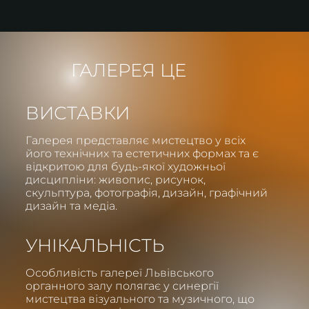
ГАЛЕРЕЯ ЦЕ
ВИСТАВКИ
Галерея представляє мистецтво у всіх
його технічних та естетичних формах та є
відкритою для будь-якої художньої
дисципліни: живопис, рисунок,
скульптура, фотографія, дизайн, графічний
дизайн та медіа.
УНІКАЛЬНІСТЬ
Особливість галереї Львівського
органного залу полягає у синергії
мистецтва візуального та музичного, що