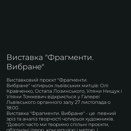
Виставка "Фрагменти.
Вибране"
Виставковий проєкт "Фрагменти.
Вибране" чотирьох львівських митців: Олі
Кравченко, Остапа Лозинського, Уляни Нищук і
Уляни Томкевич відкриється у Галереї
Львівського органного залу 27 листопада о
18:00.
Виставка "Фрагменти. Вибране" - це певний
зріз та аналіз творчості чотирьох художників.
“Доволі часто ми творимо спільні проєкти,
об'єднані ідеєю, концепцією і метою, і