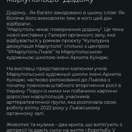
Додому… Як багато закодовано в цьому слові. Як
боляче його вимовляти тим, в кого цей дім
відібрали…
"Маріуполь чекає повернення додому". Це тема
нової виставки у Галереї органного залу, яка
відбувається у рамках проєкту "Культурна
деокупація Маріуполя" спільно з центром
“ЯМаріуполь.Львів” та Маріупольською
художньою школою імені Архипа Куїнджі.
На виставці представлені малюнки учнів
Маріупольської художньої школи імені Архипа
Куїнджі, частково релокованої до Львова з
початку повномасштабного вторгнення росії в
Україну. Поруч із ними ми побачимо картини
дорослих маріупольців, учасників
арттерапевтичної групи, яка розпочала свою
роботу влітку 2022 року у Львівському
органному залі.
Живопис та музика – два крила, що витягують з
депресії та дають сили на життя і боротьбу. У