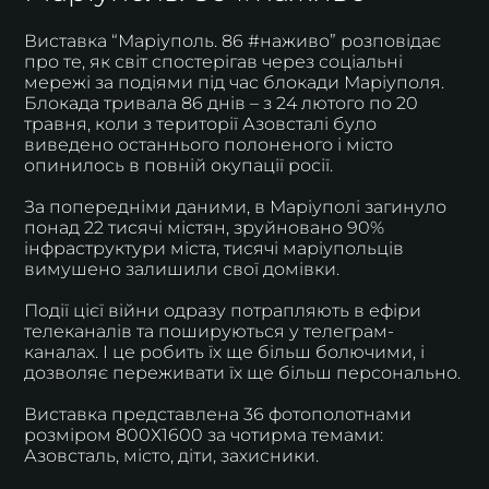
Виставка “Маріуполь. 86 #наживо” розповідає
про те, як світ спостерігав через соціальні
мережі за подіями під час блокади Маріуполя.
Блокада тривала 86 днів – з 24 лютого по 20
травня, коли з території Азовсталі було
виведено останнього полоненого і місто
опинилось в повній окупації росії.
За попередніми даними, в Маріуполі загинуло
понад 22 тисячі містян, зруйновано 90%
інфраструктури міста, тисячі маріупольців
вимушено залишили свої домівки.
Події цієї війни одразу потрапляють в ефіри
телеканалів та пошируються у телеграм-
каналах. І це робить їх ще більш болючими, і
дозволяє переживати їх ще більш персонально.
Виставка представлена 36 фотополотнами
розміром 800Х1600 за чотирма темами:
Азовсталь, місто, діти, захисники.