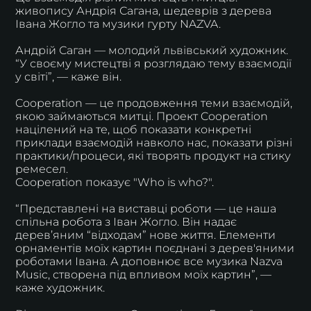
живопису Андрія Сагана, шедеврів з дерева
Івана Жогло та музики гурту NAZVA.
Андрій Саган — молодий львівський художник.
“У своєму мистецтві я розглядаю тему взаємодії
у світі”, — каже він.
Cooperation — це продовження теми взаємодій,
якою займаються митці. Проект Cooperation
націлений на те, щоб показати конкретні
приклади взаємодій навколо нас, показати різні
практики/процеси, які творять продукт на стику
ремесел.
Cooperation показує "Who is who?".
“Представлені на виставці роботи — це наша
спільна робота з Іван Жогло. Він надає
дерев’яним “відходам” нове життя. Елементи
орнаментів моїх картин поєднані з дерев'яними
роботами Івана. А доповнює все музика Nazva
Music, створена під впливом моїх картин”, —
каже художник.