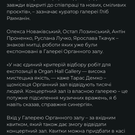
завжди відкриті до співпраці та нових, сміливих
проєктів», – зазначає куратор галереї Гліб
Рахманін.
Олекса Новаківський, Остап Лозинський, Антін
Проненко, Руслана Лучко, Ярослава Ткачук –
знакові митці, роботи яких уже були
експоновані в Галереї Органного залу.
«У нас єдиний критерій відбору робіт для
експозиції в Organ Hall Gallery — висока
мистецька якість, — каже Тарас Демко –
щомісяця Органний зал відвідують тисячі
людей. Концертний зал із власною галерею – це
потужне підсилення музичних вражень, я б
навіть сказав, справжня синергія».
Вхід у Галерею Органного залу – за вхідним
квитком, який також дає змогу відвідати
концертний зал. Квитки можна придбати в касі