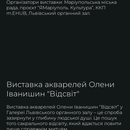
Організатори виставки: Маріупольська міська
рада, проєкт “ЯМаріуполь. Культура”, ККП
m.EHUB, Львівський органний зал.
Виставка акварелей Олени
Іванишин "Відсвіт"
Виставка акварелей Олени Іванишин “Відсвіт” у
Галереї Львівського органного залу – це спроба
зазирнути у глибину людської душі. Це пошук
того сакрального відсвіту, який вдається ловити
лише справжнім митцям.