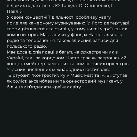
відомих педагогів як Ю. Гольда, О. Онищенко, Г.
Павлій. ​
У своїй концертній діяльності особливу увагу
приділяє камерному музикуванню. У його репертуарі
твори різних епох та стилів, у тому числі українських
композиторів. Має записи у фондах Національного
радіо та телебачення, також здійснив записи для
польського радіо. ​
Має досвід співпраці з багатьма оркестрами як в
Україні, так і за кордоном. Часто грає як запрошений
концертмейстер камерних та симфонічних оркестрів.
Учасник численних міжнародних фестивалів:
"Віртуози", "Контрасти", Kyiv Music Fest та ін. Виступав
як соліст, ансамблевий та оркестровий музикант, у
більш як п’ятдесяти країнах світу.