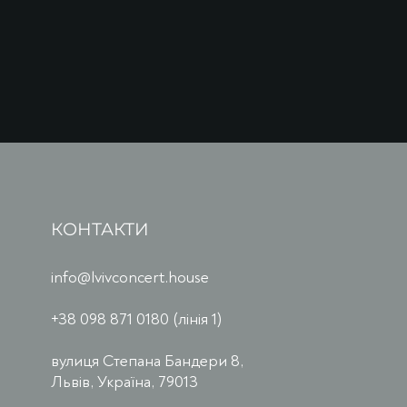
КОНТАКТИ
info@lvivconcert.house
+38 098 871 0180 (лінія 1)
вулиця Степана Бандери 8,
Львів, Україна, 79013