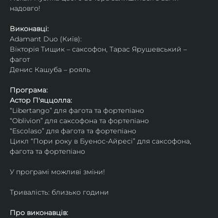
надовго!
Виконавці: 
Adamant Duo (Київ): 
Вікторія Тищик – саксофон, Тарас Ярушевський – 
фагот
Денис Кашуба – рояль
Програма:
Астор П'яццолла:
“Libertango” для фагота та фортепіано
“Oblivion” для саксофона та фортепіано
“Escolaso” для фагота та фортепіано
Цикл “Пори року в Буенос-Айресі” для саксофона, 
фагота та фортепіано
У програмі можливі зміни!
Тривалість: близько години
Про виконавців: