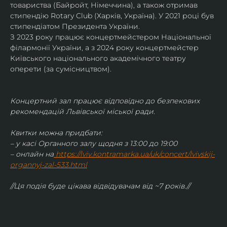
товариства (Байройт, Німеччина), а також отримав
стипендію Rotary Club (Харків, Україна). У 2021 році був 
стипендіатом Президента України. 
З 2023 року працює концертмейстером Національної 
філармонії України, а з 2024 року концертмейстер 
Київського національного академічного театру 
оперети (за сумісництвом).
Концертний зал працює відповідно до безпекових 
рекомендацій Львівської міської ради.
Квитки можна придбати:
– у касі Органного залу щодня з 13:00 до 19:00
– онлайн на
https://lviv.kontramarka.ua/uk/concert/lvivskij-
organnyj-zal-533.html
//Ця подія буде цікава відвідувачам від ~7 років.//