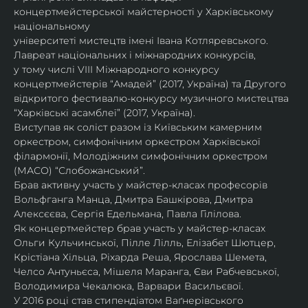
концертмейстерської майстерності у Харківському 
національному
університеті мистецтв імені Івана Котляревського. 
Лавреат національних і міжнародних конкурсів,
у тому числі VIII Міжнародного конкурсу 
концертмейстерів “Амадей” (2017, Україна) та Другого
відкритого фестивалю-конкурсу музичного мистецтва 
“Харківські асамблеї” (2017, Україна).
Виступав як соліст разом із Київським камерним 
оркестром, симфонічним оркестром Харківської
філармонії, Молодіжним симфонічним оркестром 
(МАСО) “Слобожанський”.
Брав активну участь у майстер-класах професорів 
Вольфганга Манца, Дмитра Башкірова, Дмитра
Алексєєва, Сергія Едельмана, Павла Гілілова.
Як концертмейстер брав участь у майстер-класах 
Ольги Кульчинської, Пілле Лілль, Елізабет Шютцер, 
Крістіана Хільца, Ріхарда Реша, Ярослава Шемета, 
Челсо Антуньєса, Мішеля Маранга, Єви Рабчевської, 
Володимира Чекалюка, Варвари Васильєвої.
У 2016 році став стипендіатом Ваґнерівського 