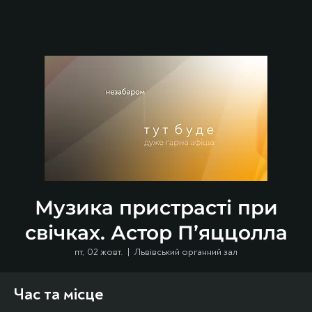
Музика пристрасті при
свічках. Астор П’яццолла
пт, 02 жовт.
  |  
Львівський органний зал
Час та місце