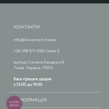
КОНТАКТИ
info@lvivconcert.house
+38 098 871 0180 (лінія 1)
вулиця Степана Бандери 8,
Львів, Україна, 79013
Каса працює щодня
з 13:00 до 19:00
ІНФОРМАЦІЯ
КНОПКА
ЗВ'ЯЗКУ