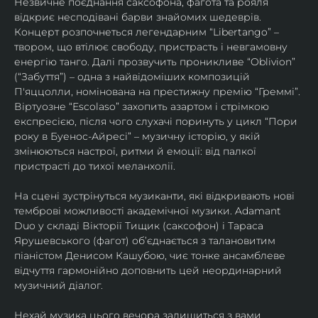
Незвичне поєднання саксофона, фагота та рояля 
відкриє несподівані барви знайомих шедеврів. 
Концерт розпочнеться легендарним “Libertango” – 
твором, що втілює свободу, пристрасть і невгамовну 
енергію танго. Далі прозвучить проникливе “Oblivion” 
(“Забуття”) – одна з найвідоміших композицій 
П'яццолли, номінована на престижну премію “Греммі”. 
Віртуозне “Escolaso” захопить азартом і стрімкою 
експресією, після чого слухачі поринуть у цикл “Пори 
року в Буенос-Айресі” – музичну історію, у якій 
змінюються настрої, ритми й емоції: від палкої 
пристрасті до тихої меланхолії. 
На сцені зустрінуться музиканти, які відкривають нові 
темброві можливості академічної музики. Adamant 
Duo у складі Вікторії Тищик (саксофон) і Тараса 
Ярушевського (фагот) об’єднається з талановитим 
піаністом Денисом Кашубою, чиє тонке ансамблеве 
відчуття гармонійно доповнить цей неординарний 
музичний діалог.
Нехай музика цього вечора залишиться з вами 