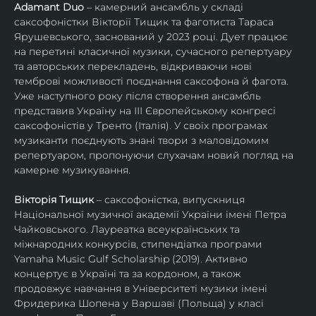
Adamant Duo
 – камерний ансамбль у складі 
саксофоністки Вікторії Тищик та фаготиста Тараса 
Ярушевського, заснований у 2023 році. Дует працює 
на перетині класичної музики, сучасного репертуару 
та авторських перекладень, відкриваючи нові 
темброві можливості поєднання саксофона й фагота. 
Уже наступного року після створення ансамбль 
представив Україну на ІІІ Європейському конгресі 
саксофоністів у Тренто (Італія). У своїх програмах 
музиканти поєднують знані твори з маловідомим 
репертуаром, пропонуючи слухачам новий погляд на 
камерне музикування.
Вікторія Тищик
 – саксофоністка, випускниця 
Національної музичної академії України імені Петра 
Чайковського. Лауреатка всеукраїнських та 
міжнародних конкурсів, стипендіатка програми 
Yamaha Music Gulf Scholarship (2019). Активно 
концертує в Україні та за кордоном, а також 
продовжує навчання в Університеті музики імені 
Фридерика Шопена у Варшаві (Польща) у класі 