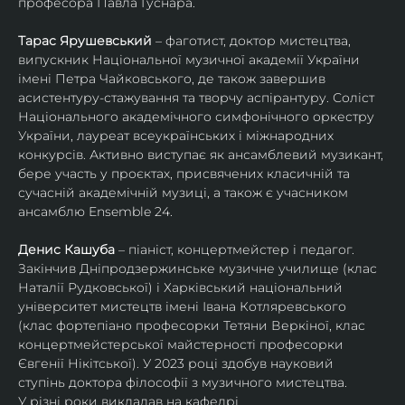
професора Павла Гуснара.
Тарас Ярушевський
 – фаготист, доктор мистецтва, 
випускник Національної музичної академії України 
імені Петра Чайковського, де також завершив 
асистентуру-стажування та творчу аспірантуру. Соліст 
Національного академічного симфонічного оркестру 
України, лауреат всеукраїнських і міжнародних 
конкурсів. Активно виступає як ансамблевий музикант, 
бере участь у проєктах, присвячених класичній та 
сучасній академічній музиці, а також є учасником 
ансамблю Ensemble 24.
Денис Кашуба
 – піаніст, концертмейстер і педагог. 
Закінчив Дніпродзержинське музичне училище (клас 
Наталії Рудковської) і Харківський національний 
університет мистецтв імені Івана Котляревського 
(клас фортепіано професорки Тетяни Веркіної, клас 
концертмейстерської майстерності професорки 
Євгенії Нікітської). У 2023 році здобув науковий 
ступінь доктора філософії з музичного мистецтва.
У різні роки викладав на кафедрі 