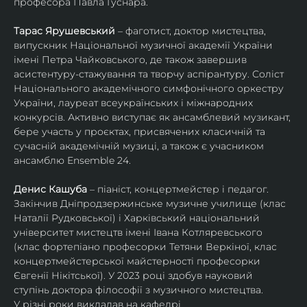
професора Павла Гуснара.
Тарас Ярушевський
 – фаготист, доктор мистецтва, 
випускник Національної музичної академії України 
імені Петра Чайковського, де також завершив 
асистентуру-стажування та творчу аспірантуру. Соліст 
Національного академічного симфонічного оркестру 
України, лауреат всеукраїнських і міжнародних 
конкурсів. Активно виступає як ансамблевий музикант, 
бере участь у проєктах, присвячених класичній та 
сучасній академічній музиці, а також є учасником 
ансамблю Ensemble 24.
Денис Кашуба
 – піаніст, концертмейстер і педагог. 
Закінчив Дніпродзержинське музичне училище (клас 
Наталії Рудковської) і Харківський національний 
університет мистецтв імені Івана Котляревського 
(клас фортепіано професорки Тетяни Веркіної, клас 
концертмейстерської майстерності професорки 
Євгенії Нікітської). У 2023 році здобув науковий 
ступінь доктора філософії з музичного мистецтва.
У різні роки викладав на кафедрі 