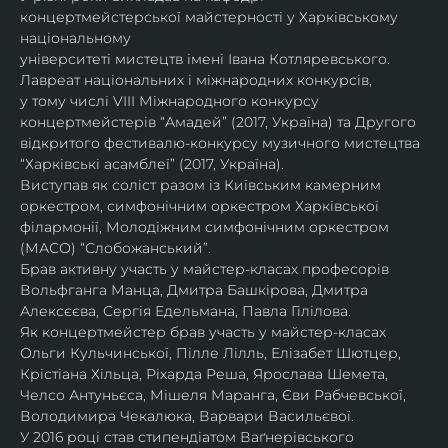
концертмейстерської майстерності у Харківському 
національному
університеті мистецтв імені Івана Котляревського. 
Лавреат національних і міжнародних конкурсів,
у тому числі VIII Міжнародного конкурсу 
концертмейстерів “Амадей” (2017, Україна) та Другого
відкритого фестивалю-конкурсу музичного мистецтва 
“Харківські асамблеї” (2017, Україна).
Виступав як соліст разом із Київським камерним 
оркестром, симфонічним оркестром Харківської
філармонії, Молодіжним симфонічним оркестром 
(МАСО) “Слобожанський”.
Брав активну участь у майстер-класах професорів 
Вольфганга Манца, Дмитра Башкірова, Дмитра
Алексєєва, Сергія Едельмана, Павла Гілілова.
Як концертмейстер брав участь у майстер-класах 
Ольги Кульчинської, Пілле Лілль, Елізабет Шютцер, 
Крістіана Хільца, Ріхарда Реша, Ярослава Шемета, 
Челсо Антуньєса, Мішеля Маранга, Єви Рабчевської, 
Володимира Чекалюка, Варвари Васильєвої.
У 2016 році став стипендіатом Ваґнерівського 