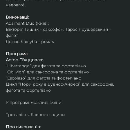
надовго!
Виконавці: 
Adamant Duo (Київ): 
Вікторія Тищик – саксофон, Тарас Ярушевський – 
фагот
Денис Кашуба – рояль
Програма:
Астор П'яццолла:
“Libertango” для фагота та фортепіано
“Oblivion” для саксофона та фортепіано
“Escolaso” для фагота та фортепіано
Цикл “Пори року в Буенос-Айресі” для саксофона, 
фагота та фортепіано
У програмі можливі зміни!
Тривалість: близько години
Про виконавців: