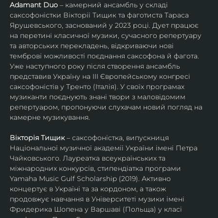
Adamant Duo
 – камерний ансамбль у складі 
саксофоністки Вікторії Тищик та фаготиста Тараса 
Ярушевського, заснований у 2023 році. Дует працює 
на перетині класичної музики, сучасного репертуару 
та авторських перекладень, відкриваючи нові 
темброві можливості поєднання саксофона й фагота. 
Уже наступного року після створення ансамбль 
представив Україну на ІІІ Європейському конгресі 
саксофоністів у Тренто (Італія). У своїх програмах 
музиканти поєднують знані твори з маловідомим 
репертуаром, пропонуючи слухачам новий погляд на 
камерне музикування.
Вікторія Тищик
 – саксофоністка, випускниця 
Національної музичної академії України імені Петра 
Чайковського. Лауреатка всеукраїнських та 
міжнародних конкурсів, стипендіатка програми 
Yamaha Music Gulf Scholarship (2019). Активно 
концертує в Україні та за кордоном, а також 
продовжує навчання в Університеті музики імені 
Фридерика Шопена у Варшаві (Польща) у класі 