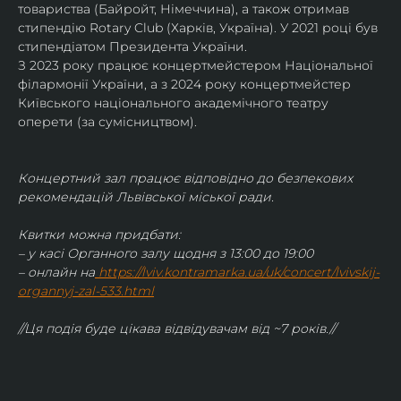
товариства (Байройт, Німеччина), а також отримав
стипендію Rotary Club (Харків, Україна). У 2021 році був 
стипендіатом Президента України. 
З 2023 року працює концертмейстером Національної 
філармонії України, а з 2024 року концертмейстер 
Київського національного академічного театру 
оперети (за сумісництвом).
Концертний зал працює відповідно до безпекових 
рекомендацій Львівської міської ради.
Квитки можна придбати:
– у касі Органного залу щодня з 13:00 до 19:00
– онлайн на
https://lviv.kontramarka.ua/uk/concert/lvivskij-
organnyj-zal-533.html
//Ця подія буде цікава відвідувачам від ~7 років.//