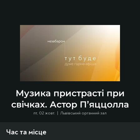
Музика пристрасті при
свічках. Астор П’яццолла
пт, 02 жовт.
  |  
Львівський органний зал
Час та місце