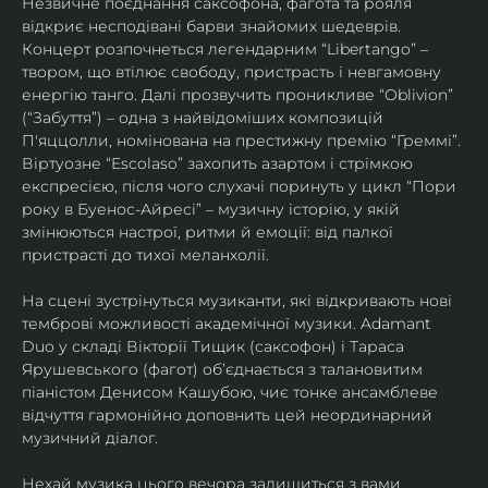
Незвичне поєднання саксофона, фагота та рояля 
відкриє несподівані барви знайомих шедеврів. 
Концерт розпочнеться легендарним “Libertango” – 
твором, що втілює свободу, пристрасть і невгамовну 
енергію танго. Далі прозвучить проникливе “Oblivion” 
(“Забуття”) – одна з найвідоміших композицій 
П'яццолли, номінована на престижну премію “Греммі”. 
Віртуозне “Escolaso” захопить азартом і стрімкою 
експресією, після чого слухачі поринуть у цикл “Пори 
року в Буенос-Айресі” – музичну історію, у якій 
змінюються настрої, ритми й емоції: від палкої 
пристрасті до тихої меланхолії. 
На сцені зустрінуться музиканти, які відкривають нові 
темброві можливості академічної музики. Adamant 
Duo у складі Вікторії Тищик (саксофон) і Тараса 
Ярушевського (фагот) об’єднається з талановитим 
піаністом Денисом Кашубою, чиє тонке ансамблеве 
відчуття гармонійно доповнить цей неординарний 
музичний діалог.
Нехай музика цього вечора залишиться з вами 