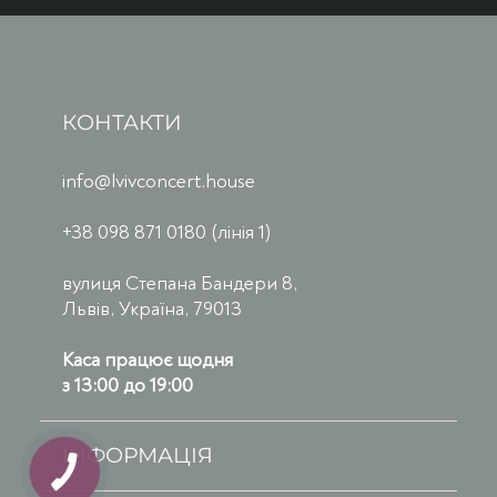
КОНТАКТИ
info@lvivconcert.house
+38 098 871 0180 (лінія 1)
вулиця Степана Бандери 8,
Львів, Україна, 79013
Каса працює щодня
з 13:00 до 19:00
ІНФОРМАЦІЯ