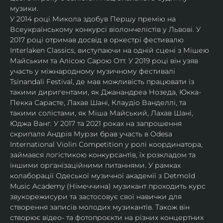
музики.
У 2014 році Микола здобув Першу премію на 
Всеукраїнському конкурсі віолончелістів у Львові. У 
2017 році отримав досвід в оркестрі фестивалю 
Interlaken Classics, виступаючи на одній сцені з Мішею 
Майським та Алісою Сарою Отт. У 2019 році він узяв 
участь у міжнародному музичному фестивалі 
Tsinandali Festival, де мав можливість працювати із 
такими диригентами, як Джанандреа Нозеда, Юкка-
Пекка Сарасте, Лахав Шані, Клаудіо Ванделлі, та 
такими солістами, як Міша Майський, Лахав Шані, 
Юджа Ванг. У 2017 та 2021 роках на запрошення 
скрипаля Андрія Мурзи брав участь в Odesa 
International Violin Competition у ролі координатора, 
займався логістикою конкурсантів, їх розкладом та 
іншими організаційними питаннями. У рамках 
колаборації Одеської музичної академії з Detmold 
Music Academy (Німеччина) музикант проходить курс 
звукорежисури та застосовує свої навички для 
створення записів молодих музикантів. Також він 
створює відео- та фотопроєкти на різних концертних 