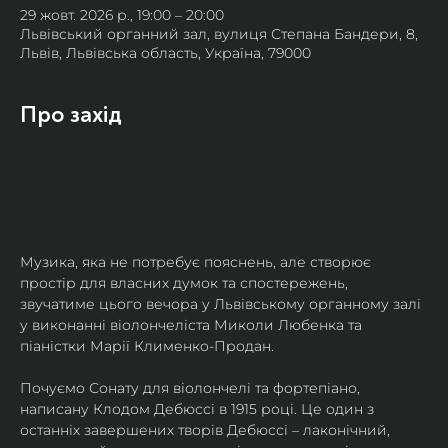
29 жовт. 2026 р., 19:00 – 20:00
Львівський органний зал, вулиця Степана Бандери, 8,
Львів, Львівська область, Україна, 79000
Про захід
Музика, яка не потребує пояснень, але створює 
простір для власних думок та спостережень, 
звучатиме цього вечора у Львівському органному залі 
у виконанні віолончеліста Миколи Любенка та 
піаністки Марії Клименко-Продан.
Почуємо Сонату для віолончелі та фортепіано, 
написану Клодом Дебюссі в 1915 році. Це один з 
останніх завершених творів Дебюссі – лаконічний, 