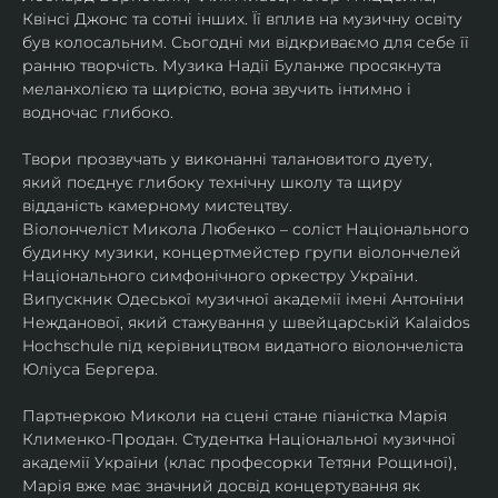
Квінсі Джонс та сотні інших. Її вплив на музичну освіту 
був колосальним. Сьогодні ми відкриваємо для себе її 
ранню творчість. Музика Надії Буланже просякнута 
меланхолією та щирістю, вона звучить інтимно і 
водночас глибоко.
Твори прозвучать у виконанні талановитого дуету, 
який поєднує глибоку технічну школу та щиру 
відданість камерному мистецтву.
Віолончеліст Микола Любенко – соліст Національного 
будинку музики, концертмейстер групи віолончелей 
Національного симфонічного оркестру України. 
Випускник Одеської музичної академії імені Антоніни 
Нежданової, який стажування у швейцарській Kalaidos 
Hochschule під керівництвом видатного віолончеліста 
Юліуса Бергера.
Партнеркою Миколи на сцені стане піаністка Марія 
Клименко-Продан. Студентка Національної музичної 
академії України (клас професорки Тетяни Рощиної), 
Марія вже має значний досвід концертування як 