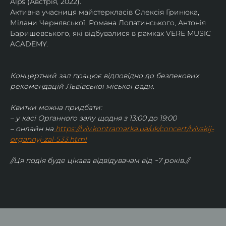
Alps (Австрія, 2022).
Активна учасниця майстеркласів Олексія Гринюка, 
Мілани Чернявської, Романа Лопатинського, Антонія 
Баришевського, які відбувалися в рамках VERE MUSIC 
ACADEMY.
Концертний зал працює відповідно до безпекових 
рекомендацій Львівської міської ради.
Квитки можна придбати:
– у касі Органного залу щодня з 13:00 до 19:00
– онлайн на
https://lviv.kontramarka.ua/uk/concert/lvivskij-
organnyj-zal-533.html
//Ця подія буде цікава відвідувачам від ~7 років.//