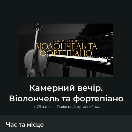
Камерний вечір.
Віолончель та фортепіано
чт, 29 жовт.
  |  
Львівський органний зал
Час та місце