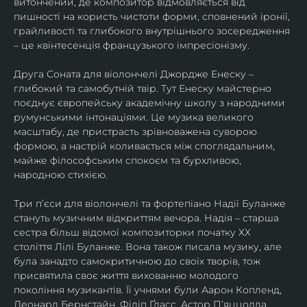
витончений, де композитор відмовляється від 
пишності на користь чистоти форми, сповнений іронії, 
грайливості та глибокого внутрішнього зосередження 
– це квінтесенція французького імпресіонізму.
Друга Соната для віолончелі Джордже Енеску – 
глибокий та самобутній твір. Тут Енеску майстерно 
поєднує європейську академічну школу з народними 
румунськими інтонаціями. Це музика великого 
масштабу, де пристрасть зрівноважена суворою 
формою, а настрій коливається між споглядальним, 
майже філософським спокоєм та бурхливою, 
народною стихією.
Три п’єси для віолончелі та фортепіано Надії Буланже 
стануть музичним відкриттям вечора. Надія – старша 
сестра більш відомої композиторки початку ХХ 
століття Лілі Буланже. Вона також писала музику, але 
була занадто самокритичною до своїх творів, тож 
присвятила своє життя вихованню молодого 
покоління музикантів. Її учнями були Аарон Копленд, 
Леонард Бернстайн, Філіп Ґласс, Астор П’яццолла, 