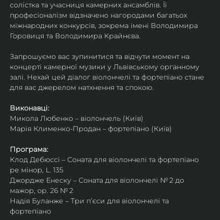
солістка та учасниця камерних ансамблів. Її 
професіоналізм відзначено нагородами багатьох 
міжнародних конкурсів, зокрема імені Володимира 
Горовиця та Володимира Крайнєва.
Запрошуємо вас зупинитися та відчути момент на 
концерті камерної музики у Львівському органному 
залі. Нехай цей діалог віолончелі та фортепіано стане 
для вас джерелом натхнення та спокою.
Виконавці:
Микола Любенко – віолончель (Київ)
Марія Клименко-Продан – фортепіано (Київ)
Програма:
Клод Дебюссі – Соната для віолончелі та фортепіано 
ре мінор, L. 135
Джордже Енеску – Соната для віолончелі № 2 до 
мажор, ор. 26 № 2
Надія Буланже – Три п’єси для віолончелі та 
фортепіано