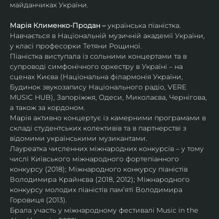
майданчиках України.
Марія Клименко-Продан – 
українська піаністка.
Навчається в Національній музичній академії України, 
у класі професорки Тетяни Рощиної.
Піаністка виступала із сольними концертами та в 
супроводі симфонічного оркестру в Україні – на 
сценах Києва (Національна філармонія України, 
Будинок звукозапису Національного радіо, VERE 
MUSIC HUB), Запоріжжя, Одеси, Миколаєва, Чернігова, 
а також за кордоном.
Марія активно концертує із камерними програмами в 
складі студентських колективів та в партнерстві з 
відомими українськими музикантами.
Лауреатка численних міжнародних конкурсів – у тому 
числі Київського міжнародного фортепіанного 
конкурсу (2018); Міжнародного конкурсу піаністів 
Володимира Крайнєва (2018, 2012); Міжнародного 
конкурсу молодих піаністів пам’яті Володимира 
Горовиця (2013).
Брала участь у міжнародному фестивалі Music in the 