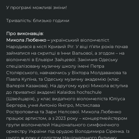
У програмі можливі зміни!
Тривалість: близько години
Про виконавців:
Микола Любенко – 
український віолончеліст. 
Народився в місті Кривий Ріг. У віці п’яти років почав 
займатися на скрипці в Інни Вальової, а згодом – на 
віолончелі в Ельвіри Зайцевої. Закінчив Одеську 
спеціалізовану музичну школу імені Петра 
Столярського, навчаючись у Віктора Молдаванова та 
Павла Купіна, та Одеську музичну академію (клас 
Валерія Казакова). На другому курсі Микола вступив 
до приватної академії Kalaidos hochschule 
(Швейцарія), у клас видатного віолончеліста Юліуса 
Бергера, учня Антоніо Янігро, Мстислава 
Ростроповича та Зари Нелсової. Микола Любенко 
працює артистом, а з 2023 року – концертмейстером 
групи віолончелей Національного симфонічного 
оркестру України під орудою Володимира Сіренка. Із 
цього ж року є солістом Національного будинку 