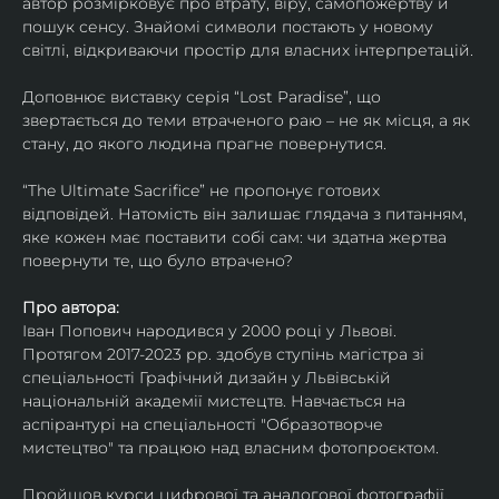
автор розмірковує про втрату, віру, самопожертву й 
пошук сенсу. Знайомі символи постають у новому 
світлі, відкриваючи простір для власних інтерпретацій.
Доповнює виставку серія “Lost Paradise”, що 
звертається до теми втраченого раю – не як місця, а як 
стану, до якого людина прагне повернутися.
“The Ultimate Sacrifice” не пропонує готових 
відповідей. Натомість він залишає глядача з питанням, 
яке кожен має поставити собі сам: чи здатна жертва 
повернути те, що було втрачено?
Про автора:
Іван Попович народився у 2000 році у Львові. 
Протягом 2017-2023 рр. здобув ступінь магістра зі 
спеціальності Графічний дизайн у Львівській 
національній академії мистецтв. Навчається на 
аспірантурі на спеціальності "Образотворче 
мистецтво" та працюю над власним фотопроєктом.
Пройшов курси цифрової та аналогової фотографії. 