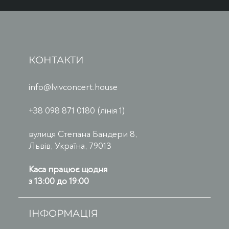
КОНТАКТИ
info@lvivconcert.house
+38 098 871 0180 (лінія 1)
вулиця Степана Бандери 8,
Львів, Україна, 79013
Каса працює щодня
з 13:00 до 19:00
ІНФОРМАЦІЯ