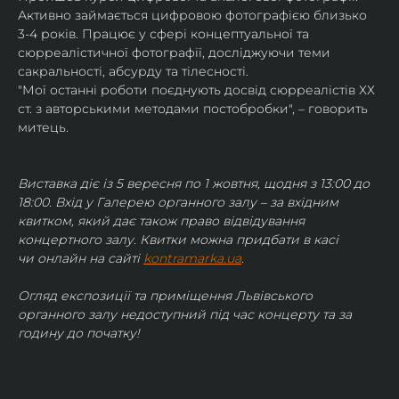
Активно займається цифровою фотографією близько 
3-4 років. Працює у сфері концептуальної та 
сюрреалістичної фотографії, досліджуючи теми 
сакральності, абсурду та тілесності.
"Мої останні роботи поєднують досвід сюрреалістів ХХ 
ст. з авторськими методами постобробки", – говорить 
митець.
Виставка діє із 5 вересня по 1 жовтня, щодня з 13:00 до 
18:00. Вхід у Галерею органного залу – за вхідним 
квитком, який дає також право відвідування 
концертного залу. Квитки можна придбати в касі 
чи онлайн на сайті 
kontramarka.ua
.
Огляд експозиції та приміщення Львівського 
органного залу недоступний під час концерту та за 
годину до початку!