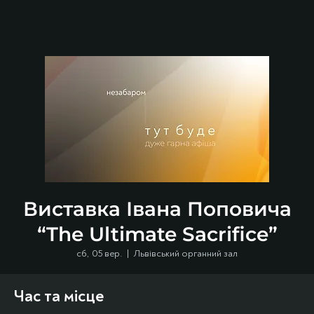
Виставка Івана Поповича
“The Ultimate Sacrifice”
сб, 05 вер.
  |  
Львівський органний зал
Час та місце