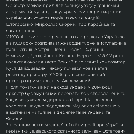
Оркестр завжди приділяв велику увагу українській 
академічній музиці, популяризуючи твори видатних 
українських композиторів, таких як Андрій 
Штогаренко, Мирослав Скорик, Ігор Карабиць та 
багато інших.
У 1990-ті роки оркестр успішно гастролював Україною, 
а з 1999 року розпочав міжнародні турне, виступаючи в 
Італії, Іспанії, Австрії, Швеції, Бельгії, Франції, 
Німеччині, Данії, Японії, Китаї та Норвегії. У 2002 році 
колектив очолив австрійський диригент і композитор 
Курт Шмід, завдяки якому почався новий етап 
розвитку оркестру. У 2006 році симфонічний 
оркестр отримав звання "Академічний".
Після початку війни на сході України у 2014 році 
оркестр був змушений переїхати до Сєвєродонецька. 
Завдяки зусиллям директора Ігоря Шаповалова 
колектив швидко відродився, відновив співпрацю з 
видатними митцями й диригентами України та 
Європи.
З початком повномасштабної війни росії про України 
керівники Львівського органного залу Іван Остапович 