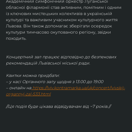
Академічний симфонічний оркестр Луганської 
обласної філармонії став активним, помітним і одним 
із ключових мистецьких колективів в українській 
культурі та важливим учасником культурного життя 
Львова. Він також допомагає зберігати осередок 
культури тимчасово окупованого регіону, звідки 
походить.
Концертний зал працює відповідно до безпекових 
рекомендацій Львівської міської ради.
Квитки можна придбати:
– у касі Органного залу щодня з 13:00 до 19:00
– онлайн на
https://lviv.kontramarka.ua/uk/concert/lvivskij-
organnyj-zal-533.html
//Ця подія буде цікава відвідувачам від ~7 років.//