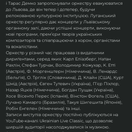
і Тарас Демко запропонували оркестру евакуюватися 
до Львова, де він тепер і дотепер, будучи 
релокованою культурною інституцією. Луганський 
оркестр регулярно дає концерти у Львівському 
органному залі, даючи успішні концерти, виконуючи 
нові програми, прем’єри творів українських 
композиторів та співпрацюючи з хором, органістами 
та вокалістами.
Оркестр у різний час працював із видатними 
дириґентами, серед яких: Карл Еліазберг, Натан 
Рахлін, Стефан Турчак, Володимир Кожухар, К. Етті 
(Австрія), Ф. Моргенштерн (Німеччина), В. Ленардс 
(Бельгія), О. Трглік (Словаччина), Д. Клайн (США), Курт 
Шмід (Австрія), Євген Тутевич (Україна), П’єр Піхлєр, 
Назар Яцків (Німеччина), Богдан Пущак (Україна), 
Хосе Вісенто Перес (Іспанія), Вінстон Фогель (США), 
Лучано Камарго (Бразилія), Такуя Шигешита (Японія), 
Робін Енгелен (Німеччина) та інші.
Записи виступів оркестру постійно публікуються на 
YouTube-каналі Ukrainian Live Classic, що дозволяє 
ширшій аудиторії насолоджуватися їх музикою​.