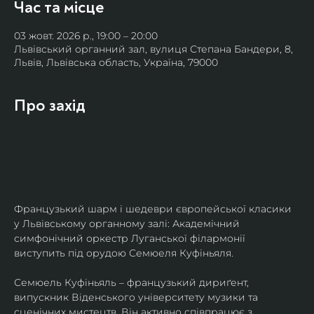
Час та місце
03 жовт. 2026 р., 19:00 – 20:00
Львівський органний зал, вулиця Степана Бандери, 8,
Львів, Львівська область, Україна, 79000
Про захід
Французький шарм і шедеври європейської класики 
у Львівському органному залі: Академічний 
симфонічний оркестр Луганської філармонії 
виступить під орудою Семюеля Куфіньяля.
Семюель Куфіньяль – французький дириґент, 
випускник Віденського університету музики та 
сценічних мистецтв. Він активно співпрацює з 