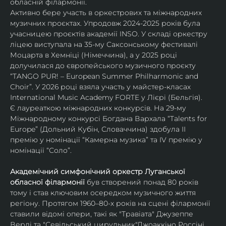
обласній філармонії.
Активно бере участь в оркестрових та міжнародних 
музичних проєктах. Упродовж 2024-2025 років була 
учасницею проєктів академії INSO. У складі оркестру 
ліцею виступала на 35-му Саксонському фестивалі 
Моцарта в Хемніці (Німеччина), а у 2025 році 
долучилася до європейського музичного проєкту 
“TANGO PUR! – European Summer Philharmonic and 
Choir”. У 2026 році взяла участь у майстер-класах 
International Music Academy FORTE у Лієрі (Бельгія).
Є лауреаткою міжнародних конкурсів. На 29-му 
Міжнародному конкурсі Богдана Вархала “Talents for 
Europe” (Дольний Кубін, Словаччина) здобула ІІ 
премію у номінації “Камерна музика” та IV премію у 
номінації “Соло”.
Академічний симфонічний оркестр Луганської 
обласної філармонії
 був створений понад 80 років 
тому і став ключовим осередком музичного життя 
регіону. Протягом 1960–80-х років на сцені філармонії 
ставили відомі опери, такі як "Травіата" Джузеппе 
Верді та "Севільський цирульник"Джоаккіно Россіні. 