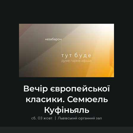
Вечір європейської
класики. Семюель
Куфіньяль
сб, 03 жовт.
  |  
Львівський органний зал