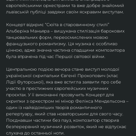
європейськими оркестрами та вже добре знайомий 
львівській публіці завдяки своїм яскравим виступам. 
Концерт відкриє “Сюїта в старовинному стилі” 
Альберіка Маньяра – вишукана стилізація барокових 
танцювальних форм, переосмислених мовою 
французького романтизму. Ця музика є особливо 
цінною, адже значна частина спадщини композитора 
була втрачена під час Першої світової війни. 
Центральною подією вечора стане виступ молодої 
української скрипальки Євгенії Прокопович (клас 
Лідії Футорської), яка вже встигла заявити про себе 
участю в престижних європейських музичних 
проєктах. У її виконанні прозвучить Концерт для 
скрипки з оркестром мі мінор Фелікса Мендельсона – 
один із найвідоміших творів романтичного 
репертуару, який став новаторським для свого часу. 
Поєднавши частини без пауз, композитор створив 
безперервний музичний розвиток, який не відпускає 
слухача до останньої ноти. 