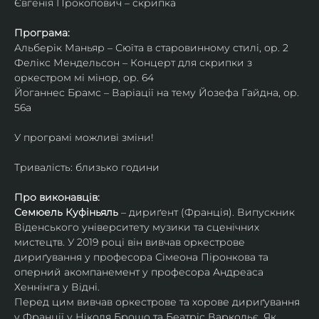
Євгенія Прокопович – скрипка
Програма:
Альберік Маньяр – Сюїта в старовинному стилі, ор. 2
Фелікс Мендельсон – Концерт для скрипки з 
оркестром мі мінор, ор. 64
Йоганнес Брамс – Варіації на тему Йозефа Гайдна, ор. 
56a
У програмі можливі зміни!
Тривалість: близько години
Про виконавців:
Семюель Куфіньяль
 – дириґент (Франція). Випускник 
Віденського університету музики та сценічних 
мистецтв. У 2019 році він вивчав оркестрове 
дириґування у професора Сімеона Піронкова та 
оперний акомпанемент у професора Андреаса 
Хеннінга у Відні.
Перед цим вивчав оркестрове та хорове дириґування 
у Франції у Ніколя Брошо та Беатріс Варкольє. Як 