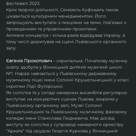
фестивалі 2023.
Крім творчої діяльності, Семюель Куфіньяль також 
цікавиться культурним менеджментом. Його 
запрошують виступати з лекціями на теми, пов’язані з 
проведенням та управлінням проєктами.
Активно концертує і кілька разів відвідував Україну, в 
тому числі дириґував на сцені Львівського органного 
залу. 
Євгенія Прокопович
 – скрипалька. Початкову музичну 
освіту здобула у Вінницькій дитячій музичній школі 
№1. Наразі навчається у Львівському державному 
музичному ліцеї імені Соломії Крушельницької у класі 
скрипки Лідії Футорської.
Як солістка та у складі камерних ансамблів регулярно 
виступає на концертних сценах Львова, зокрема у 
Львівському органному залі, Музеї Соломії 
Крушельницької та Львівському музичному фаховому 
коледжі імені Станіслава Людкевича. Має досвід 
виступу як солістка у супроводі камерного оркестру 
“Арката” під орудою Георгія Куркова у Вінницькій 