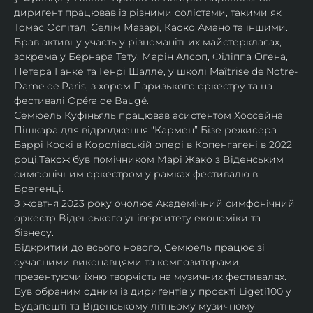
дириґент працював із різними солістами, такими як 
Томас Оспітал, Селім Мазарі, Каоко Амано та іншими. 
Брав активну участь у різноманітних майстеркласах, 
зокрема у Бернара Тету, Марін Алсоп, Філіппа Огена, 
Петера Ганке та Генрі Шалле, у школі Maîtrise de Notre-
Dame de Paris, з хором Паризького оркестру та на 
фестивалі Opéra de Baugé.
Семюель Куфіньяль працював асистентом Хоссейна 
Пішкара для відродження “Кармен” Бізе режисера 
Баррі Коскі в Королівській опері в Копенгагені в 2022 
році.Також був помічником Марі Жако з Віденським 
симфонічним оркестром у рамках фестивалю в 
Брегенці. 
З жовтня 2023 року очолює Академічний симфонічний 
оркестр Віденського університету економіки та 
бізнесу.
Відкритий до всього нового, Семюель працює зі 
сучасними виконавцями та композиторами, 
презентуючи їхню творчість на музичних фестивалях. 
Був обраним одним із дириґентів у проєкті Ligeti100 у 
Будапешті та Віденському літньому музичному 