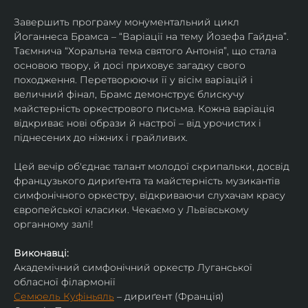
Завершить програму монументальний цикл 
Йоганнеса Брамса – “Варіації на тему Йозефа Гайдна”. 
Таємнича “Хоральна тема святого Антонія”, що стала 
основою твору, й досі приховує загадку свого 
походження. Перетворюючи її у вісім варіацій і 
величний фінал, Брамс демонструє блискучу 
майстерність оркестрового письма. Кожна варіація 
відкриває нові образи й настрої – від урочистих і 
піднесених до ніжних і грайливих. 
Цей вечір об'єднає талант молодої скрипальки, досвід 
французького дириґента та майстерність музикантів 
симфонічного оркестру, відкриваючи слухачам красу 
європейської класики. Чекаємо у Львівському 
органному залі!
Виконавці:
Академічний симфонічний оркестр Луганської 
обласної філармонії
Семюель Куфіньяль
 – дириґент (Франція)