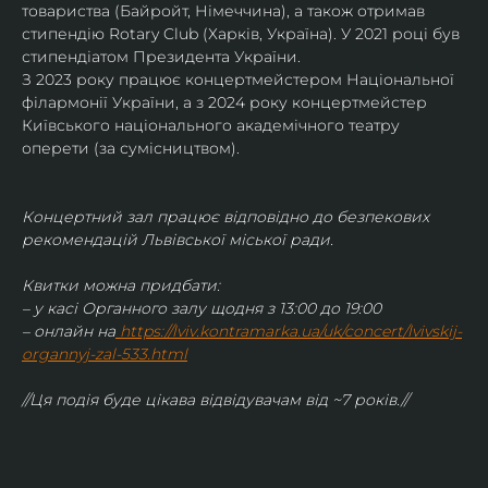
товариства (Байройт, Німеччина), а також отримав
стипендію Rotary Club (Харків, Україна). У 2021 році був 
стипендіатом Президента України. 
З 2023 року працює концертмейстером Національної 
філармонії України, а з 2024 року концертмейстер 
Київського національного академічного театру 
оперети (за сумісництвом).
Концертний зал працює відповідно до безпекових 
рекомендацій Львівської міської ради.
Квитки можна придбати:
– у касі Органного залу щодня з 13:00 до 19:00
– онлайн на
https://lviv.kontramarka.ua/uk/concert/lvivskij-
organnyj-zal-533.html
//Ця подія буде цікава відвідувачам від ~7 років.//