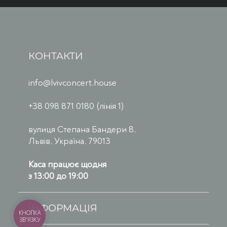
КОНТАКТИ
info@lvivconcert.house
+38 098 871 0180 (лінія 1)
вулиця Степана Бандери 8,
Львів, Україна, 79013
Каса працює щодня
з 13:00 до 19:00
ІНФОРМАЦІЯ
КНОПКА
ЗВ'ЯЗКУ