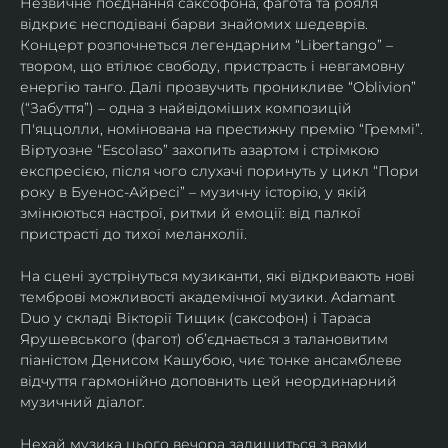
Незвичне поєднання саксофона, фагота та рояля 
відкриє несподівані барви знайомих шедеврів. 
Концерт розпочнеться легендарним “Libertango” – 
твором, що втілює свободу, пристрасть і невгамовну 
енергію танго. Далі прозвучить проникливе “Oblivion” 
(“Забуття”) – одна з найвідоміших композицій 
П'яццолли, номінована на престижну премію “Греммі”. 
Віртуозне “Escolaso” захопить азартом і стрімкою 
експресією, після чого слухачі поринуть у цикл “Пори 
року в Буенос-Айресі” – музичну історію, у якій 
змінюються настрої, ритми й емоції: від палкої 
пристрасті до тихої меланхолії. 
На сцені зустрінуться музиканти, які відкривають нові 
темброві можливості академічної музики. Adamant 
Duo у складі Вікторії Тищик (саксофон) і Тараса 
Ярушевського (фагот) об’єднається з талановитим 
піаністом Денисом Кашубою, чиє тонке ансамблеве 
відчуття гармонійно доповнить цей неординарний 
музичний діалог.
Нехай музика цього вечора залишиться з вами 