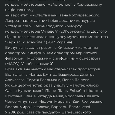
концертмейстерської майстерності у Харківському 
національному
університеті мистецтв імені Івана Котляревського. 
Лавреат національних і міжнародних конкурсів,
у тому числі VIII Міжнародного конкурсу 
концертмейстерів “Амадей” (2017, Україна) та Другого
відкритого фестивалю-конкурсу музичного мистецтва 
“Харківські асамблеї” (2017, Україна).
Виступав як соліст разом із Київським камерним 
оркестром, симфонічним оркестром Харківської
філармонії, Молодіжним симфонічним оркестром 
(МАСО) “Слобожанський”.
Брав активну участь у майстер-класах професорів 
Вольфганга Манца, Дмитра Башкірова, Дмитра
Алексєєва, Сергія Едельмана, Павла Гілілова.
Як концертмейстер брав участь у майстер-класах 
Ольги Кульчинської, Пілле Лілль, Елізабет Шютцер, 
Крістіана Хільца, Ріхарда Реша, Ярослава Шемета, 
Челсо Антуньєса, Мішеля Маранга, Єви Рабчевської, 
Володимира Чекалюка, Варвари Васильєвої.
У 2016 році став стипендіатом Ваґнерівського 