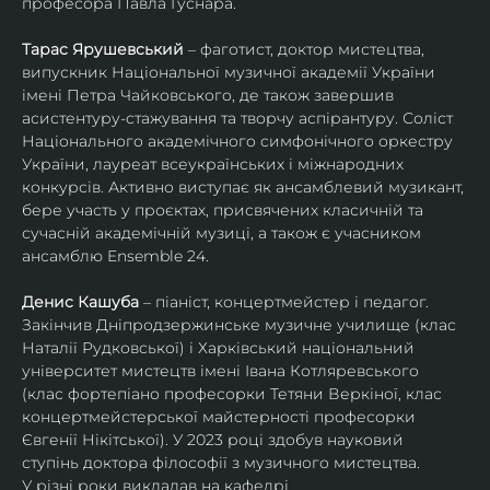
професора Павла Гуснара.
Тарас Ярушевський
 – фаготист, доктор мистецтва, 
випускник Національної музичної академії України 
імені Петра Чайковського, де також завершив 
асистентуру-стажування та творчу аспірантуру. Соліст 
Національного академічного симфонічного оркестру 
України, лауреат всеукраїнських і міжнародних 
конкурсів. Активно виступає як ансамблевий музикант, 
бере участь у проєктах, присвячених класичній та 
сучасній академічній музиці, а також є учасником 
ансамблю Ensemble 24.
Денис Кашуба
 – піаніст, концертмейстер і педагог. 
Закінчив Дніпродзержинське музичне училище (клас 
Наталії Рудковської) і Харківський національний 
університет мистецтв імені Івана Котляревського 
(клас фортепіано професорки Тетяни Веркіної, клас 
концертмейстерської майстерності професорки 
Євгенії Нікітської). У 2023 році здобув науковий 
ступінь доктора філософії з музичного мистецтва.
У різні роки викладав на кафедрі 