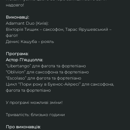
надовго!
Виконавці: 
Adamant Duo (Київ): 
Вікторія Тищик – саксофон, Тарас Ярушевський – 
фагот
Денис Кашуба – рояль
Програма:
Астор П'яццолла:
“Libertango” для фагота та фортепіано
“Oblivion” для саксофона та фортепіано
“Escolaso” для фагота та фортепіано
Цикл “Пори року в Буенос-Айресі” для саксофона, 
фагота та фортепіано
У програмі можливі зміни!
Тривалість: близько години
Про виконавців: