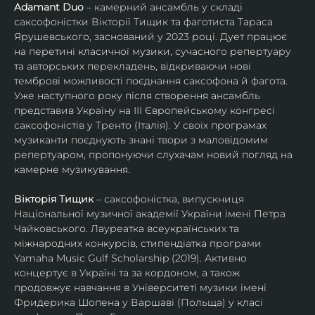
Adamant Duo
 – камерний ансамбль у складі 
саксофоністки Вікторії Тищик та фаготиста Тараса 
Ярушевського, заснований у 2023 році. Дует працює 
на перетині класичної музики, сучасного репертуару 
та авторських перекладень, відкриваючи нові 
темброві можливості поєднання саксофона й фагота. 
Уже наступного року після створення ансамбль 
представив Україну на ІІІ Європейському конгресі 
саксофоністів у Тренто (Італія). У своїх програмах 
музиканти поєднують знані твори з маловідомим 
репертуаром, пропонуючи слухачам новий погляд на 
камерне музикування.
Вікторія Тищик
 – саксофоністка, випускниця 
Національної музичної академії України імені Петра 
Чайковського. Лауреатка всеукраїнських та 
міжнародних конкурсів, стипендіатка програми 
Yamaha Music Gulf Scholarship (2019). Активно 
концертує в Україні та за кордоном, а також 
продовжує навчання в Університеті музики імені 
Фридерика Шопена у Варшаві (Польща) у класі 