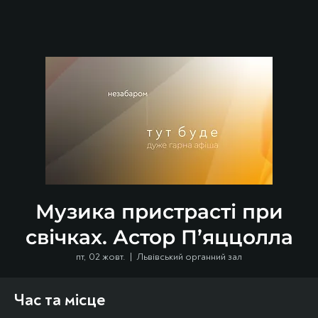
Музика пристрасті при
свічках. Астор П’яццолла
пт, 02 жовт.
  |  
Львівський органний зал
Час та місце