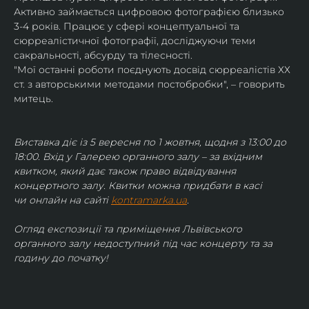
Активно займається цифровою фотографією близько 
3-4 років. Працює у сфері концептуальної та 
сюрреалістичної фотографії, досліджуючи теми 
сакральності, абсурду та тілесності.
"Мої останні роботи поєднують досвід сюрреалістів ХХ 
ст. з авторськими методами постобробки", – говорить 
митець.
Виставка діє із 5 вересня по 1 жовтня, щодня з 13:00 до 
18:00. Вхід у Галерею органного залу – за вхідним 
квитком, який дає також право відвідування 
концертного залу. Квитки можна придбати в касі 
чи онлайн на сайті 
kontramarka.ua
.
Огляд експозиції та приміщення Львівського 
органного залу недоступний під час концерту та за 
годину до початку!