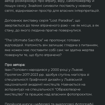
автор розмірковує про втрату, віру, самопожертву й 
пошук сенсу. Знайомі символи постають у новому 
світлі, відкриваючи простір для власних інтерпретацій.
Доповнює виставку серія “Lost Paradise”, що 
звертається до теми втраченого раю – не як місця, а як 
стану, до якого людина прагне повернутися.
“The Ultimate Sacrifice” не пропонує готових 
відповідей. Натомість він залишає глядача з питанням, 
яке кожен має поставити собі сам: чи здатна жертва 
повернути те, що було втрачено?
Про автора:
Іван Попович народився у 2000 році у Львові. 
Протягом 2017-2023 рр. здобув ступінь магістра зі 
спеціальності Графічний дизайн у Львівській 
національній академії мистецтв. Навчається на 
аспірантурі на спеціальності "Образотворче 
мистецтво" та працюю над власним фотопроєктом.
Пройшов курси цифрової та аналогової фотографії. 