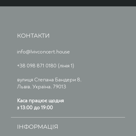
КОНТАКТИ
info@lvivconcert.house
+38 098 871 0180 (лінія 1)
вулиця Степана Бандери 8,
Львів, Україна, 79013
Каса працює щодня
з 13:00 до 19:00
ІНФОРМАЦІЯ