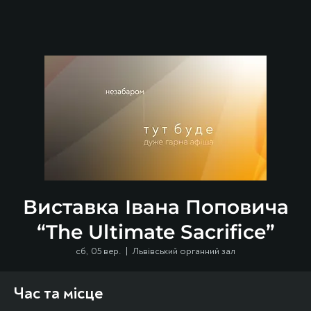
Виставка Івана Поповича
“The Ultimate Sacrifice”
сб, 05 вер.
  |  
Львівський органний зал
Час та місце