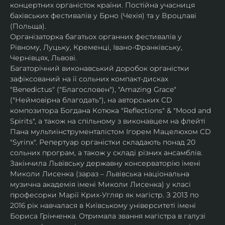
концертних органісток країни. Постійна учасниця 
бахівських фестивалів у Брно (Чехія) та у Вроцлаві 
(Польща).
Організаторка багатьох органних фестивалів у 
Рівному, Луцьку, Кременці, Івано-Франківську, 
Чернівцях, Львові.
Багаторічний виконавський доробок органістки 
зафіксований на її сольних компакт-дисках 
"Benedictus" ("Благословен"), "Amazing Grace" 
("Неймовірна благодать"), на авторських CD 
композитора Богдана Котюка "Reflections" & "Mood and 
Spirits", а також на спільному з виконавцем на флейті 
Пана мультиінструменталістом Ігорем Мацелюхом CD 
"Syrinx". Репертуар органістки складають понад 20 
сольних програм, а також у складі різних ансамблів.
Закінчила Львівську державну консерваторію імені 
Миколи Лисенка (зараз – Львівська національна 
музична академія імені Миколи Лисенка) у класі 
професорки Марії Крих-Угляр як магістр. З 2013 по 
2016 рік навчалася в Київському університеті імені 
Бориса Грінченка. Отримала звання магістра в галузі 