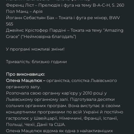
Ференц Ліст – Прелюдія і фуга на тему B-A-C-H, S. 260
Пол Манц – Арія
Йоганн Себастьян Бах – Токата і фуга ре мінор, BWV 
565
Джеймс Крістофер Пардіні – Токата на тему “Amazing 
Grace” (“Неймовірна благодать”)
У програмі можливі зміни!
Тривалість: близько години
Про виконавицю:
Олена Мацелюх – 
органістка, солістка Львівського 
органного залу.
Розпочала свою органну кар’єру у 2010 році у 
Львівському органному залі. Підготувала десятки 
сольних органних програм. Вона виступає зі своїми 
концертними програмами по всій Україні й постійно 
гастролює у Швейцарії, Німеччині, Франції, Іспанії, 
Польщі, Чехії, Данії та США.
Олена Мацелюх відома як одна з найактивніших 