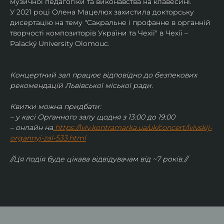
музичної педагогіки та виконавства на клавесині.
У 2021 році Олена Мацелюх захистила докторську 
дисертацію на тему "Сакральне і профанне в органній 
творчості композиторів України та Чехії" в Чехії – 
Palacký University Olomouc.
Концертний зал працює відповідно до безпекових 
рекомендацій Львівської міської ради.
Квитки можна придбати:
– у касі Органного залу щодня з 13:00 до 19:00
– онлайн на
https://lviv.kontramarka.ua/uk/concert/lvivskij-
organnyj-zal-533.html
//Ця подія буде цікава відвідувачам від ~7 років.//