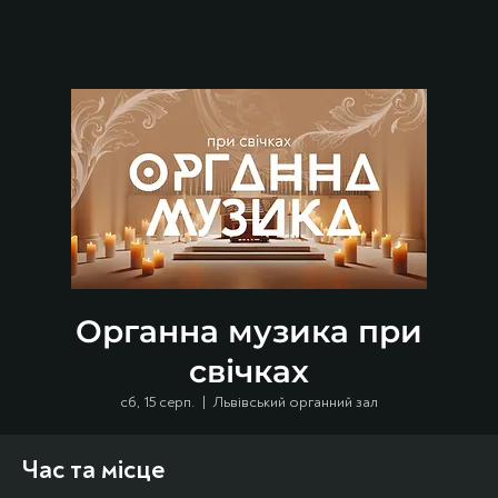
Органна музика при
свічках
сб, 15 серп.
  |  
Львівський органний зал
Час та місце