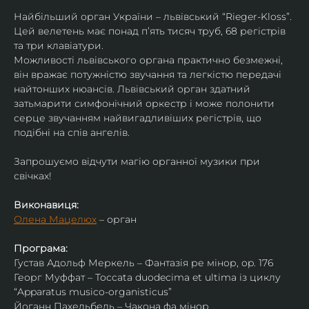
Найбільший орган України – львівський “Rieger-Kloss”. 
Цей велетень має понад пʼять тисяч труб, 68 регістрів 
та три клавіатури.
Можливості львівського органа практично безмежні, 
він вражає потужністю звучання та легкістю передачі 
найтонших нюансів. Львівський орган здатний 
затьмарити симфонічний оркестр і може полонити 
серце звучанням найвигадливіших регістрів, що 
подібні на спів ангелів.
Запрошуємо відчути магію органної музики при 
свічках!
Виконавиця:
Олена Мацелюх
 – орган
Програма:
Густав Адольф Меркель – Фантазія ре мінор, op. 176
Георг Муффат – Toccata duodecima et ultima із циклу 
“Apparatus musico-organisticus”
Йоганн Пахельбель – Чакона фа мінор