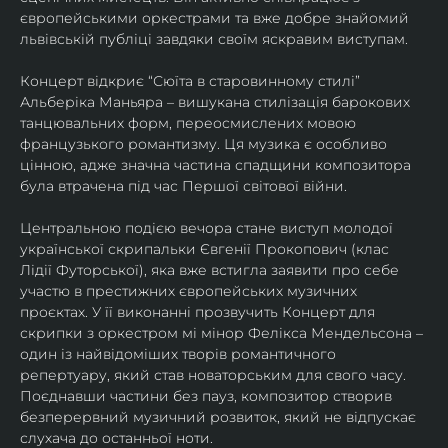
європейськими оркестрами та вже добре знайомий 
львівській публіці завдяки своїм яскравим виступам. 
Концерт відкриє “Сюїта в старовинному стилі” 
Альберіка Маньяра – вишукана стилізація барокових 
танцювальних форм, переосмислених мовою 
французького романтизму. Ця музика є особливо 
цінною, адже значна частина спадщини композитора 
була втрачена під час Першої світової війни. 
Центральною подією вечора стане виступ молодої 
української скрипальки Євгенії Прокопович (клас 
Лідії Футорської), яка вже встигла заявити про себе 
участю в престижних європейських музичних 
проєктах. У її виконанні прозвучить Концерт для 
скрипки з оркестром мі мінор Фелікса Мендельсона – 
один із найвідоміших творів романтичного 
репертуару, який став новаторським для свого часу. 
Поєднавши частини без пауз, композитор створив 
безперервний музичний розвиток, який не відпускає 
слухача до останньої ноти. 