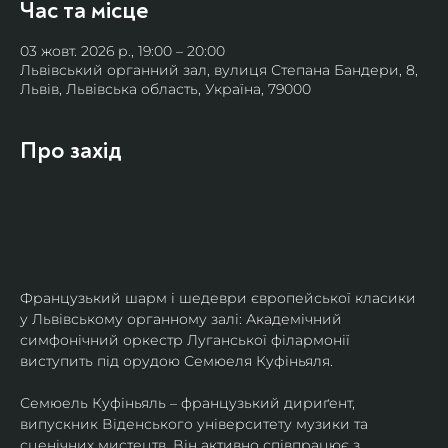
Час та місце
03 жовт. 2026 р., 19:00 – 20:00
Львівський органний зал, вулиця Степана Бандери, 8,
Львів, Львівська область, Україна, 79000
Про захід
Французький шарм і шедеври європейської класики 
у Львівському органному залі: Академічний 
симфонічний оркестр Луганської філармонії 
виступить під орудою Семюеля Куфіньяля.
Семюель Куфіньяль – французький дириґент, 
випускник Віденського університету музики та 
сценічних мистецтв. Він активно співпрацює з 