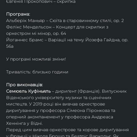
Євгенія Прокопович – скрипка
Програма:
Альберік Маньяр – Сюїта в старовинному стилі, ор. 2
Фелікс Мендельсон – Концерт для скрипки з 
оркестром мі мінор, ор. 64
Йоганнес Брамс – Варіації на тему Йозефа Гайдна, ор. 
56a
У програмі можливі зміни!
Тривалість: близько години
Про виконавців:
Семюель Куфіньяль
 – дириґент (Франція). Випускник 
Віденського університету музики та сценічних 
мистецтв. У 2019 році він вивчав оркестрове 
дириґування у професора Сімеона Піронкова та 
оперний акомпанемент у професора Андреаса 
Хеннінга у Відні.
Перед цим вивчав оркестрове та хорове дириґування 
у Франції у Ніколя Брошо та Беатріс Варкольє. Як 