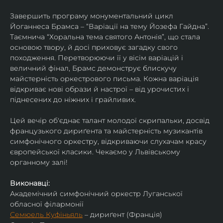
Завершить програму монументальний цикл 
Йоганнеса Брамса – “Варіації на тему Йозефа Гайдна”. 
Таємнича “Хоральна тема святого Антонія”, що стала 
основою твору, й досі приховує загадку свого 
походження. Перетворюючи її у вісім варіацій і 
величний фінал, Брамс демонструє блискучу 
майстерність оркестрового письма. Кожна варіація 
відкриває нові образи й настрої – від урочистих і 
піднесених до ніжних і грайливих. 
Цей вечір об'єднає талант молодої скрипальки, досвід 
французького дириґента та майстерність музикантів 
симфонічного оркестру, відкриваючи слухачам красу 
європейської класики. Чекаємо у Львівському 
органному залі!
Виконавці:
Академічний симфонічний оркестр Луганської 
обласної філармонії
Семюель Куфіньяль
 – дириґент (Франція)