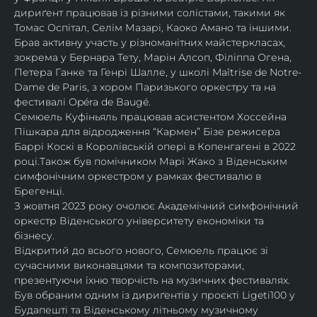
дириґент працював із різними солістами, такими як 
Томас Оспітал, Селім Мазарі, Каоко Амано та іншими. 
Брав активну участь у різноманітних майстеркласах, 
зокрема у Бернара Тету, Марін Алсоп, Філіппа Огена, 
Петера Ганке та Генрі Шалле, у школі Maîtrise de Notre-
Dame de Paris, з хором Паризького оркестру та на 
фестивалі Opéra de Baugé.
Семюель Куфіньяль працював асистентом Хоссейна 
Пішкара для відродження “Кармен” Бізе режисера 
Баррі Коскі в Королівській опері в Копенгагені в 2022 
році.Також був помічником Марі Жако з Віденським 
симфонічним оркестром у рамках фестивалю в 
Брегенці. 
З жовтня 2023 року очолює Академічний симфонічний 
оркестр Віденського університету економіки та 
бізнесу.
Відкритий до всього нового, Семюель працює зі 
сучасними виконавцями та композиторами, 
презентуючи їхню творчість на музичних фестивалях. 
Був обраним одним із дириґентів у проєкті Ligeti100 у 
Будапешті та Віденському літньому музичному 