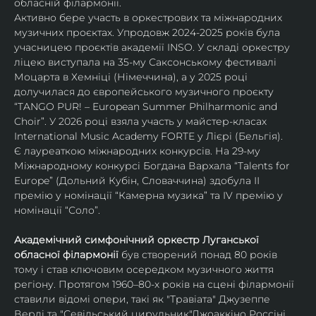
обласній філармонії.
Активно бере участь в оркестрових та міжнародних 
музичних проєктах. Упродовж 2024-2025 років була 
учасницею проєктів академії INSO. У складі оркестру 
ліцею виступала на 35-му Саксонському фестивалі 
Моцарта в Хемніці (Німеччина), а у 2025 році 
долучилася до європейського музичного проєкту 
“TANGO PUR! – European Summer Philharmonic and 
Choir”. У 2026 році взяла участь у майстер-класах 
International Music Academy FORTE у Лієрі (Бельгія).
Є лауреаткою міжнародних конкурсів. На 29-му 
Міжнародному конкурсі Богдана Вархала “Talents for 
Europe” (Дольний Кубін, Словаччина) здобула ІІ 
премію у номінації “Камерна музика” та IV премію у 
номінації “Соло”.
Академічний симфонічний оркестр Луганської 
обласної філармонії
 був створений понад 80 років 
тому і став ключовим осередком музичного життя 
регіону. Протягом 1960–80-х років на сцені філармонії 
ставили відомі опери, такі як "Травіата" Джузеппе 
Верді та "Севільський цирульник"Джоаккіно Россіні. 