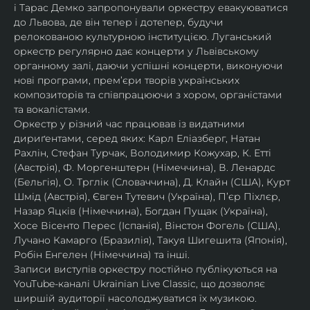
і Тарас Демко запропонували оркестру евакуюватися 
до Львова, де він тепер і дотепер, будучи 
релокованою культурною інституцією. Луганський 
оркестр регулярно дає концерти у Львівському 
органному залі, даючи успішні концерти, виконуючи 
нові програми, прем’єри творів українських 
композиторів та співпрацюючи з хором, органістами 
та вокалістами.
Оркестр у різний час працював із видатними 
дириґентами, серед яких: Карл Еліазберг, Натан 
Рахлін, Стефан Турчак, Володимир Кожухар, К. Етті 
(Австрія), Ф. Моргенштерн (Німеччина), В. Ленардс 
(Бельгія), О. Трглік (Словаччина), Д. Клайн (США), Курт 
Шмід (Австрія), Євген Тутевич (Україна), П’єр Піхлєр, 
Назар Яцків (Німеччина), Богдан Пущак (Україна), 
Хосе Вісенто Перес (Іспанія), Вінстон Фогель (США), 
Лучано Камарго (Бразилія), Такуя Шигешита (Японія), 
Робін Енгелен (Німеччина) та інші.
Записи виступів оркестру постійно публікуються на 
YouTube-каналі Ukrainian Live Classic, що дозволяє 
ширшій аудиторії насолоджуватися їх музикою​.