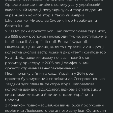
Оркестр завжди приділяв велику увагу українській 
академічній музиці, популяризуючи твори видатних 
українських композиторів, таких як Андрій 
Штогаренко, Мирослав Скорик, Ігор Карабиць та 
багато інших.
У 1990-ті роки оркестр успішно гастролював Україною, 
а з 1999 року розпочав міжнародні турне, виступаючи в 
Італії, Іспанії, Австрії, Швеції, Бельгії, Франції, 
Німеччині, Данії, Японії, Китаї та Норвегії. У 2002 році 
колектив очолив австрійський диригент і композитор 
Курт Шмід, завдяки якому почався новий етап 
розвитку оркестру. У 2006 році симфонічний 
оркестр отримав звання "Академічний".
Після початку війни на сході України у 2014 році 
оркестр був змушений переїхати до Сєвєродонецька. 
Завдяки зусиллям директора Ігоря Шаповалова 
колектив швидко відродився, відновив співпрацю з 
видатними митцями й диригентами України та 
Європи.
З початком повномасштабної війни росії про України 
керівники Львівського органного залу Іван Остапович 