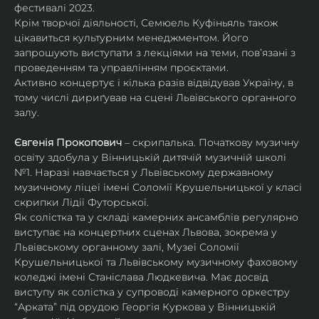
фестивалі 2023.
Крім творчої діяльності, Семюель Куфіньяль також 
цікавиться культурним менеджментом. Його 
запрошують виступати з лекціями на теми, пов’язані з 
проведенням та управлінням проєктами.
Активно концертує і кілька разів відвідував Україну, в 
тому числі дириґував на сцені Львівського органного 
залу. 
Євгенія Прокопович
 – скрипалька. Початкову музичну 
освіту здобула у Вінницькій дитячій музичній школі 
№1. Наразі навчається у Львівському державному 
музичному ліцеї імені Соломії Крушельницької у класі 
скрипки Лідії Футорської.
Як солістка та у складі камерних ансамблів регулярно 
виступає на концертних сценах Львова, зокрема у 
Львівському органному залі, Музеї Соломії 
Крушельницької та Львівському музичному фаховому 
коледжі імені Станіслава Людкевича. Має досвід 
виступу як солістка у супроводі камерного оркестру 
“Арката” під орудою Георгія Куркова у Вінницькій 