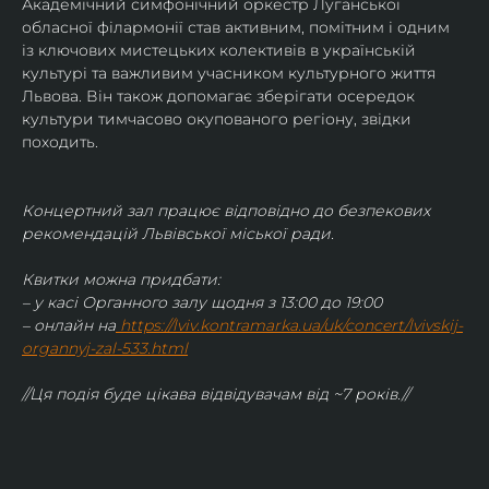
Академічний симфонічний оркестр Луганської 
обласної філармонії став активним, помітним і одним 
із ключових мистецьких колективів в українській 
культурі та важливим учасником культурного життя 
Львова. Він також допомагає зберігати осередок 
культури тимчасово окупованого регіону, звідки 
походить.
Концертний зал працює відповідно до безпекових 
рекомендацій Львівської міської ради.
Квитки можна придбати:
– у касі Органного залу щодня з 13:00 до 19:00
– онлайн на
https://lviv.kontramarka.ua/uk/concert/lvivskij-
organnyj-zal-533.html
//Ця подія буде цікава відвідувачам від ~7 років.//