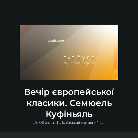
Вечір європейської
класики. Семюель
Куфіньяль
сб, 03 жовт.
  |  
Львівський органний зал