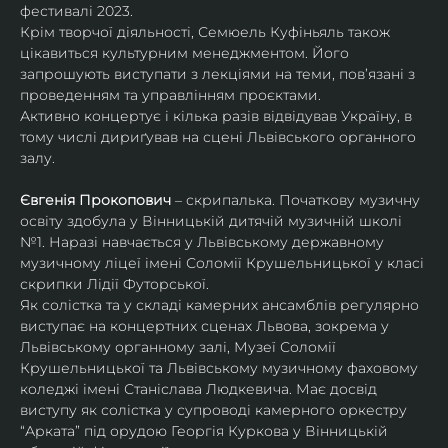
фестивалі 2023.
Крім творчої діяльності, Семюель Куфіньяль також 
цікавиться культурним менеджментом. Його 
запрошують виступати з лекціями на теми, пов’язані з 
проведенням та управлінням проєктами.
Активно концертує і кілька разів відвідував Україну, в 
тому числі дириґував на сцені Львівського органного 
залу. 
Євгенія Прокопович
 – скрипалька. Початкову музичну 
освіту здобула у Вінницькій дитячій музичній школі 
№1. Наразі навчається у Львівському державному 
музичному ліцеї імені Соломії Крушельницької у класі 
скрипки Лідії Футорської.
Як солістка та у складі камерних ансамблів регулярно 
виступає на концертних сценах Львова, зокрема у 
Львівському органному залі, Музеї Соломії 
Крушельницької та Львівському музичному фаховому 
коледжі імені Станіслава Людкевича. Має досвід 
виступу як солістка у супроводі камерного оркестру 
“Арката” під орудою Георгія Куркова у Вінницькій 