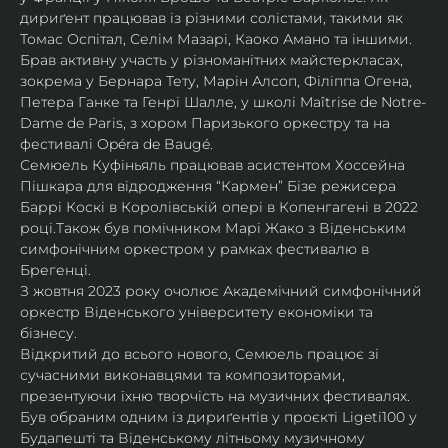
дириґент працював із різними солістами, такими як 
Томас Оспітал, Селім Мазарі, Каоко Амано та іншими. 
Брав активну участь у різноманітних майстеркласах, 
зокрема у Бернара Тету, Марін Алсоп, Філіппа Огена, 
Петера Ганке та Генрі Шалле, у школі Maîtrise de Notre-
Dame de Paris, з хором Паризького оркестру та на 
фестивалі Opéra de Baugé.
Семюель Куфіньяль працював асистентом Хоссейна 
Пішкара для відродження “Кармен” Бізе режисера 
Баррі Коскі в Королівській опері в Копенгагені в 2022 
році.Також був помічником Марі Жако з Віденським 
симфонічним оркестром у рамках фестивалю в 
Брегенці. 
З жовтня 2023 року очолює Академічний симфонічний 
оркестр Віденського університету економіки та 
бізнесу.
Відкритий до всього нового, Семюель працює зі 
сучасними виконавцями та композиторами, 
презентуючи їхню творчість на музичних фестивалях. 
Був обраним одним із дириґентів у проєкті Ligeti100 у 
Будапешті та Віденському літньому музичному 