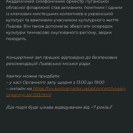
Академічний симфонічний оркестр Луганської 
обласної філармонії став активним, помітним і одним 
із ключових мистецьких колективів в українській 
культурі та важливим учасником культурного життя 
Львова. Він також допомагає зберігати осередок 
культури тимчасово окупованого регіону, звідки 
походить.
Концертний зал працює відповідно до безпекових 
рекомендацій Львівської міської ради.
Квитки можна придбати:
– у касі Органного залу щодня з 13:00 до 19:00
– онлайн на
https://lviv.kontramarka.ua/uk/concert/lvivskij-
organnyj-zal-533.html
//Ця подія буде цікава відвідувачам від ~7 років.//