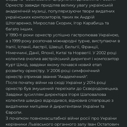
Оркестр завжди приділяв велику увагу українській 
академічній музиці, популяризуючи твори видатних 
українських композиторів, таких як Андрій 
Штогаренко, Мирослав Скорик, Ігор Карабиць та 
багато інших.
У 1990-ті роки оркестр успішно гастролював Україною, 
а з 1999 року розпочав міжнародні турне, виступаючи в 
Італії, Іспанії, Австрії, Швеції, Бельгії, Франції, 
Німеччині, Данії, Японії, Китаї та Норвегії. У 2002 році 
колектив очолив австрійський диригент і композитор 
Курт Шмід, завдяки якому почався новий етап 
розвитку оркестру. У 2006 році симфонічний 
оркестр отримав звання "Академічний".
Після початку війни на сході України у 2014 році 
оркестр був змушений переїхати до Сєвєродонецька. 
Завдяки зусиллям директора Ігоря Шаповалова 
колектив швидко відродився, відновив співпрацю з 
видатними митцями й диригентами України та 
Європи.
З початком повномасштабної війни росії про України 
керівники Львівського органного залу Іван Остапович 