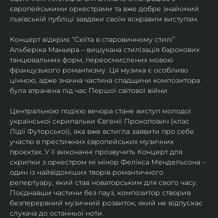
європейськими оркестрами та вже добре знайомий 
львівській публіці завдяки своїм яскравим виступам. 
Концерт відкриє “Сюїта в старовинному стилі” 
Альберіка Маньяра – вишукана стилізація барокових 
танцювальних форм, переосмислених мовою 
французького романтизму. Ця музика є особливо 
цінною, адже значна частина спадщини композитора 
була втрачена під час Першої світової війни. 
Центральною подією вечора стане виступ молодої 
української скрипальки Євгенії Прокопович (клас 
Лідії Футорської), яка вже встигла заявити про себе 
участю в престижних європейських музичних 
проєктах. У її виконанні прозвучить Концерт для 
скрипки з оркестром мі мінор Фелікса Мендельсона – 
один із найвідоміших творів романтичного 
репертуару, який став новаторським для свого часу. 
Поєднавши частини без пауз, композитор створив 
безперервний музичний розвиток, який не відпускає 
слухача до останньої ноти. 