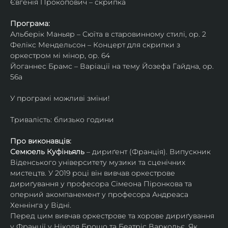
Євгенія Прокопович – скрипка
Програма:
Альберік Маньяр – Сюїта в старовинному стилі, ор. 2
Фелікс Мендельсон – Концерт для скрипки з 
оркестром мі мінор, ор. 64
Йоганнес Брамс – Варіації на тему Йозефа Гайдна, ор. 
56a
У програмі можливі зміни!
Тривалість: близько години
Про виконавців:
Семюель Куфіньяль
 – дириґент (Франція). Випускник 
Віденського університету музики та сценічних 
мистецтв. У 2019 році він вивчав оркестрове 
дириґування у професора Сімеона Піронкова та 
оперний акомпанемент у професора Андреаса 
Хеннінга у Відні.
Перед цим вивчав оркестрове та хорове дириґування 
у Франції у Ніколя Брошо та Беатріс Варкольє. Як 