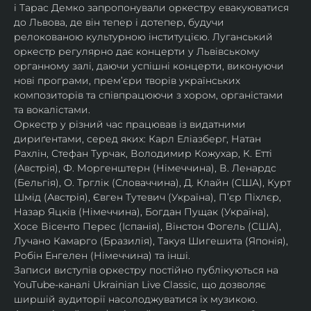
і Тарас Демко запропонували оркестру евакуюватися 
до Львова, де він тепер і дотепер, будучи 
релокованою культурною інституцією. Луганський 
оркестр регулярно дає концерти у Львівському 
органному залі, даючи успішні концерти, виконуючи 
нові програми, прем’єри творів українських 
композиторів та співпрацюючи з хором, органістами 
та вокалістами.
Оркестр у різний час працював із видатними 
дириґентами, серед яких: Карл Еліазберг, Натан 
Рахлін, Стефан Турчак, Володимир Кожухар, К. Етті 
(Австрія), Ф. Моргенштерн (Німеччина), В. Ленардс 
(Бельгія), О. Трглік (Словаччина), Д. Клайн (США), Курт 
Шмід (Австрія), Євген Тутевич (Україна), П’єр Піхлєр, 
Назар Яцків (Німеччина), Богдан Пущак (Україна), 
Хосе Вісенто Перес (Іспанія), Вінстон Фогель (США), 
Лучано Камарго (Бразилія), Такуя Шигешита (Японія), 
Робін Енгелен (Німеччина) та інші.
Записи виступів оркестру постійно публікуються на 
YouTube-каналі Ukrainian Live Classic, що дозволяє 
ширшій аудиторії насолоджуватися їх музикою​.