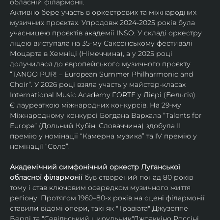
обласній філармонії.
Активно бере участь в оркестрових та міжнародних 
музичних проєктах. Упродовж 2024-2025 років була 
учасницею проєктів академії INSO. У складі оркестру 
ліцею виступала на 35-му Саксонському фестивалі 
Моцарта в Хемніці (Німеччина), а у 2025 році 
долучилася до європейського музичного проєкту 
“TANGO PUR! – European Summer Philharmonic and 
Choir”. У 2026 році взяла участь у майстер-класах 
International Music Academy FORTE у Лієрі (Бельгія).
Є лауреаткою міжнародних конкурсів. На 29-му 
Міжнародному конкурсі Богдана Вархала “Talents for 
Europe” (Дольний Кубін, Словаччина) здобула ІІ 
премію у номінації “Камерна музика” та IV премію у 
номінації “Соло”.
Академічний симфонічний оркестр Луганської 
обласної філармонії
 був створений понад 80 років 
тому і став ключовим осередком музичного життя 
регіону. Протягом 1960–80-х років на сцені філармонії 
ставили відомі опери, такі як "Травіата" Джузеппе 
Верді та "Севільський цирульник"Джоаккіно Россіні. 