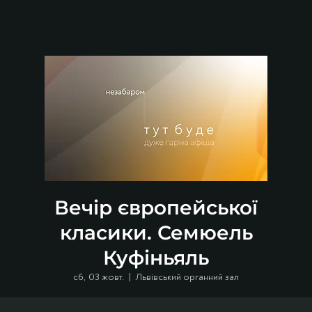
Вечір європейської
класики. Семюель
Куфіньяль
сб, 03 жовт.
  |  
Львівський органний зал