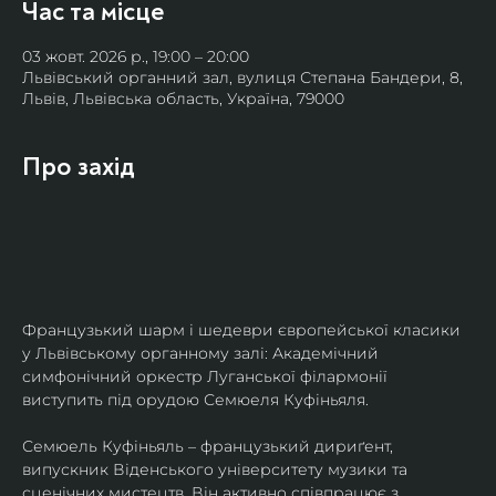
Час та місце
03 жовт. 2026 р., 19:00 – 20:00
Львівський органний зал, вулиця Степана Бандери, 8,
Львів, Львівська область, Україна, 79000
Про захід
Французький шарм і шедеври європейської класики 
у Львівському органному залі: Академічний 
симфонічний оркестр Луганської філармонії 
виступить під орудою Семюеля Куфіньяля.
Семюель Куфіньяль – французький дириґент, 
випускник Віденського університету музики та 
сценічних мистецтв. Він активно співпрацює з 