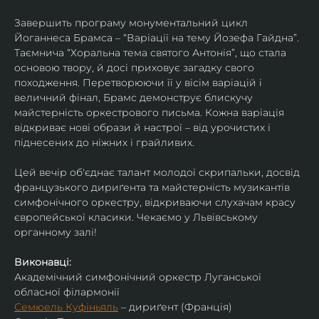
Завершить програму монументальний цикл 
Йоганнеса Брамса – “Варіації на тему Йозефа Гайдна”. 
Таємнича “Хоральна тема святого Антонія”, що стала 
основою твору, й досі приховує загадку свого 
походження. Перетворюючи її у вісім варіацій і 
величний фінал, Брамс демонструє блискучу 
майстерність оркестрового письма. Кожна варіація 
відкриває нові образи й настрої – від урочистих і 
піднесених до ніжних і грайливих. 
Цей вечір об'єднає талант молодої скрипальки, досвід 
французького дириґента та майстерність музикантів 
симфонічного оркестру, відкриваючи слухачам красу 
європейської класики. Чекаємо у Львівському 
органному залі!
Виконавці:
Академічний симфонічний оркестр Луганської 
обласної філармонії
Семюель Куфіньяль
 – дириґент (Франція)