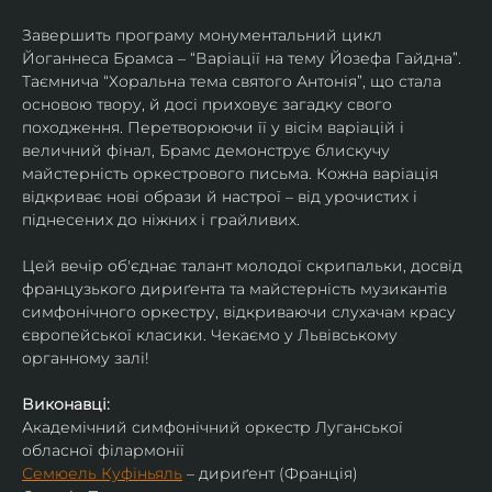
Завершить програму монументальний цикл 
Йоганнеса Брамса – “Варіації на тему Йозефа Гайдна”. 
Таємнича “Хоральна тема святого Антонія”, що стала 
основою твору, й досі приховує загадку свого 
походження. Перетворюючи її у вісім варіацій і 
величний фінал, Брамс демонструє блискучу 
майстерність оркестрового письма. Кожна варіація 
відкриває нові образи й настрої – від урочистих і 
піднесених до ніжних і грайливих. 
Цей вечір об'єднає талант молодої скрипальки, досвід 
французького дириґента та майстерність музикантів 
симфонічного оркестру, відкриваючи слухачам красу 
європейської класики. Чекаємо у Львівському 
органному залі!
Виконавці:
Академічний симфонічний оркестр Луганської 
обласної філармонії
Семюель Куфіньяль
 – дириґент (Франція)