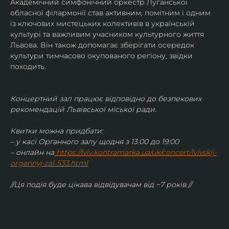
Академічний симфонічний оркестр Луганської 
обласної філармонії став активним, помітним і одним 
із ключових мистецьких колективів в українській 
культурі та важливим учасником культурного життя 
Львова. Він також допомагає зберігати осередок 
культури тимчасово окупованого регіону, звідки 
походить.
Концертний зал працює відповідно до безпекових 
рекомендацій Львівської міської ради.
Квитки можна придбати:
– у касі Органного залу щодня з 13:00 до 19:00
– онлайн на
https://lviv.kontramarka.ua/uk/concert/lvivskij-
organnyj-zal-533.html
//Ця подія буде цікава відвідувачам від ~7 років.//