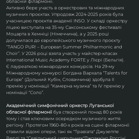
обласній філармонії.
Активно бере участь в оркестрових та міжнародних 
музичних проєктах. Упродовж 2024-2025 років була 
учасницею проєктів академії INSO. У складі оркестру 
ліцею виступала на 35-му Саксонському фестивалі 
Моцарта в Хемніці (Німеччина), а у 2025 році 
долучилася до європейського музичного проєкту 
“TANGO PUR! – European Summer Philharmonic and 
Choir”. У 2026 році взяла участь у майстер-класах 
International Music Academy FORTE у Лієрі (Бельгія).
Є лауреаткою міжнародних конкурсів. На 29-му 
Міжнародному конкурсі Богдана Вархала “Talents for 
Europe” (Дольний Кубін, Словаччина) здобула ІІ 
премію у номінації “Камерна музика” та IV премію у 
номінації “Соло”.
Академічний симфонічний оркестр Луганської 
обласної філармонії
 був створений понад 80 років 
тому і став ключовим осередком музичного життя 
регіону. Протягом 1960–80-х років на сцені філармонії 
ставили відомі опери, такі як "Травіата" Джузеппе 
Верді та "Севільський цирульник"Джоаккіно Россіні. 