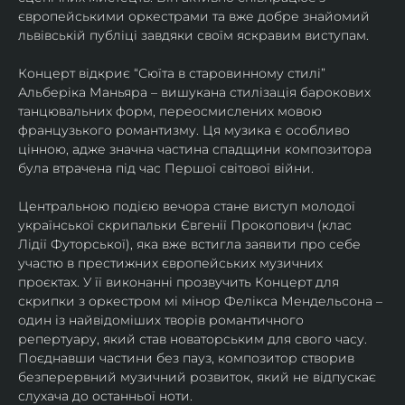
європейськими оркестрами та вже добре знайомий 
львівській публіці завдяки своїм яскравим виступам. 
Концерт відкриє “Сюїта в старовинному стилі” 
Альберіка Маньяра – вишукана стилізація барокових 
танцювальних форм, переосмислених мовою 
французького романтизму. Ця музика є особливо 
цінною, адже значна частина спадщини композитора 
була втрачена під час Першої світової війни. 
Центральною подією вечора стане виступ молодої 
української скрипальки Євгенії Прокопович (клас 
Лідії Футорської), яка вже встигла заявити про себе 
участю в престижних європейських музичних 
проєктах. У її виконанні прозвучить Концерт для 
скрипки з оркестром мі мінор Фелікса Мендельсона – 
один із найвідоміших творів романтичного 
репертуару, який став новаторським для свого часу. 
Поєднавши частини без пауз, композитор створив 
безперервний музичний розвиток, який не відпускає 
слухача до останньої ноти. 