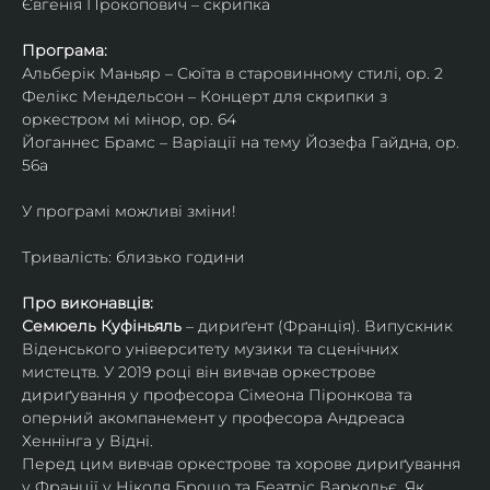
Євгенія Прокопович – скрипка
Програма:
Альберік Маньяр – Сюїта в старовинному стилі, ор. 2
Фелікс Мендельсон – Концерт для скрипки з 
оркестром мі мінор, ор. 64
Йоганнес Брамс – Варіації на тему Йозефа Гайдна, ор. 
56a
У програмі можливі зміни!
Тривалість: близько години
Про виконавців:
Семюель Куфіньяль
 – дириґент (Франція). Випускник 
Віденського університету музики та сценічних 
мистецтв. У 2019 році він вивчав оркестрове 
дириґування у професора Сімеона Піронкова та 
оперний акомпанемент у професора Андреаса 
Хеннінга у Відні.
Перед цим вивчав оркестрове та хорове дириґування 
у Франції у Ніколя Брошо та Беатріс Варкольє. Як 