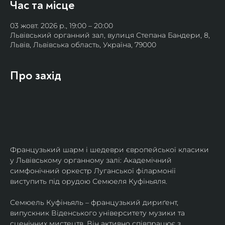
Час та місце
03 жовт. 2026 р., 19:00 – 20:00
Львівський органний зал, вулиця Степана Бандери, 8,
Львів, Львівська область, Україна, 79000
Про захід
Французький шарм і шедеври європейської класики 
у Львівському органному залі: Академічний 
симфонічний оркестр Луганської філармонії 
виступить під орудою Семюеля Куфіньяля.
Семюель Куфіньяль – французький дириґент, 
випускник Віденського університету музики та 
сценічних мистецтв. Він активно співпрацює з 