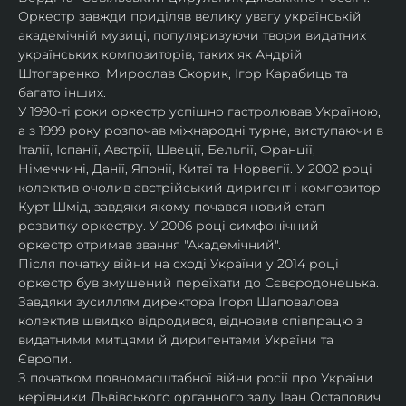
Оркестр завжди приділяв велику увагу українській 
академічній музиці, популяризуючи твори видатних 
українських композиторів, таких як Андрій 
Штогаренко, Мирослав Скорик, Ігор Карабиць та 
багато інших.
У 1990-ті роки оркестр успішно гастролював Україною, 
а з 1999 року розпочав міжнародні турне, виступаючи в 
Італії, Іспанії, Австрії, Швеції, Бельгії, Франції, 
Німеччині, Данії, Японії, Китаї та Норвегії. У 2002 році 
колектив очолив австрійський диригент і композитор 
Курт Шмід, завдяки якому почався новий етап 
розвитку оркестру. У 2006 році симфонічний 
оркестр отримав звання "Академічний".
Після початку війни на сході України у 2014 році 
оркестр був змушений переїхати до Сєвєродонецька. 
Завдяки зусиллям директора Ігоря Шаповалова 
колектив швидко відродився, відновив співпрацю з 
видатними митцями й диригентами України та 
Європи.
З початком повномасштабної війни росії про України 
керівники Львівського органного залу Іван Остапович 