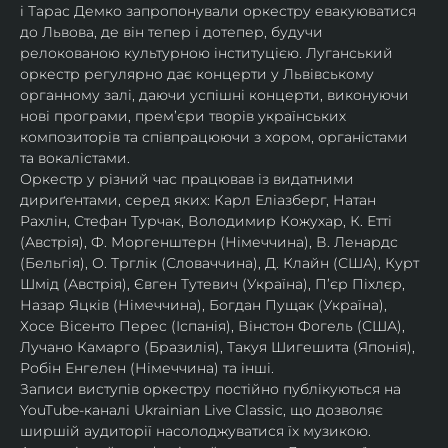
і Тарас Демко запропонували оркестру евакуюватися 
до Львова, де він тепер і дотепер, будучи 
релокованою культурною інституцією. Луганський 
оркестр регулярно дає концерти у Львівському 
органному залі, даючи успішні концерти, виконуючи 
нові програми, прем’єри творів українських 
композиторів та співпрацюючи з хором, органістами 
та вокалістами.
Оркестр у різний час працював із видатними 
дириґентами, серед яких: Карл Еліазберг, Натан 
Рахлін, Стефан Турчак, Володимир Кожухар, К. Етті 
(Австрія), Ф. Моргенштерн (Німеччина), В. Ленардс 
(Бельгія), О. Трглік (Словаччина), Д. Клайн (США), Курт 
Шмід (Австрія), Євген Тутевич (Україна), П’єр Піхлєр, 
Назар Яцків (Німеччина), Богдан Пущак (Україна), 
Хосе Вісенто Перес (Іспанія), Вінстон Фогель (США), 
Лучано Камарго (Бразилія), Такуя Шигешита (Японія), 
Робін Енгелен (Німеччина) та інші.
Записи виступів оркестру постійно публікуються на 
YouTube-каналі Ukrainian Live Classic, що дозволяє 
ширшій аудиторії насолоджуватися їх музикою​.