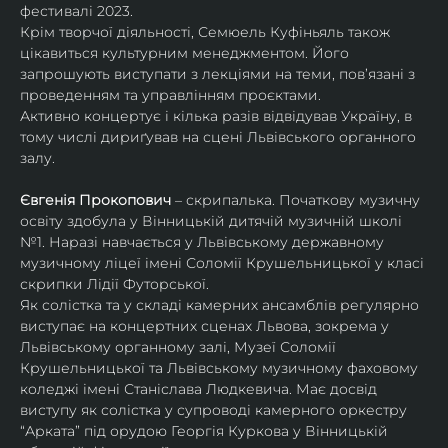
фестивалі 2023.
Крім творчої діяльності, Семюель Куфіньяль також 
цікавиться культурним менеджментом. Його 
запрошують виступати з лекціями на теми, пов’язані з 
проведенням та управлінням проєктами.
Активно концертує і кілька разів відвідував Україну, в 
тому числі дириґував на сцені Львівського органного 
залу. 
Євгенія Прокопович
 – скрипалька. Початкову музичну 
освіту здобула у Вінницькій дитячій музичній школі 
№1. Наразі навчається у Львівському державному 
музичному ліцеї імені Соломії Крушельницької у класі 
скрипки Лідії Футорської.
Як солістка та у складі камерних ансамблів регулярно 
виступає на концертних сценах Львова, зокрема у 
Львівському органному залі, Музеї Соломії 
Крушельницької та Львівському музичному фаховому 
коледжі імені Станіслава Людкевича. Має досвід 
виступу як солістка у супроводі камерного оркестру 
“Арката” під орудою Георгія Куркова у Вінницькій 