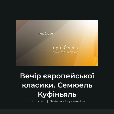
Вечір європейської
класики. Семюель
Куфіньяль
сб, 03 жовт.
  |  
Львівський органний зал