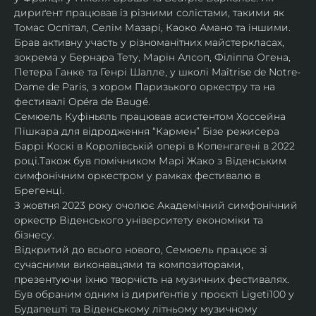
дириґент працював із різними солістами, такими як 
Томас Оспітал, Селім Мазарі, Каоко Амано та іншими. 
Брав активну участь у різноманітних майстеркласах, 
зокрема у Бернара Тету, Марін Алсоп, Філіппа Огена, 
Петера Ганке та Генрі Шалле, у школі Maîtrise de Notre-
Dame de Paris, з хором Паризького оркестру та на 
фестивалі Opéra de Baugé.
Семюель Куфіньяль працював асистентом Хоссейна 
Пішкара для відродження “Кармен” Бізе режисера 
Баррі Коскі в Королівській опері в Копенгагені в 2022 
році.Також був помічником Марі Жако з Віденським 
симфонічним оркестром у рамках фестивалю в 
Брегенці. 
З жовтня 2023 року очолює Академічний симфонічний 
оркестр Віденського університету економіки та 
бізнесу.
Відкритий до всього нового, Семюель працює зі 
сучасними виконавцями та композиторами, 
презентуючи їхню творчість на музичних фестивалях. 
Був обраним одним із дириґентів у проєкті Ligeti100 у 
Будапешті та Віденському літньому музичному 